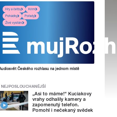
Hry a četby
Krimi
Pohádky
Pořady
Živé vysílání
Audiosvět Českého rozhlasu na jednom místě
NEJPOSLOUCHANĚJŠÍ
„Asi to máme!“ Kuciakovy
vrahy odhalily kamery a
zapomenutý telefon.
Pomohl i nečekaný svědek