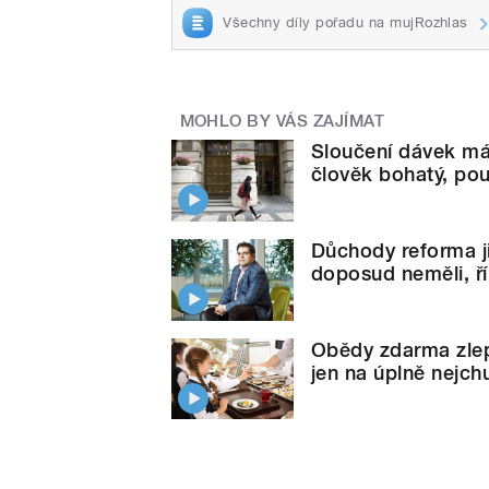
Všechny díly pořadu na mujRozhlas
MOHLO BY VÁS ZAJÍMAT
Sloučení dávek má d
člověk bohatý, po
Důchody reforma jis
doposud neměli, 
Obědy zdarma zlep
jen na úplně nejchu