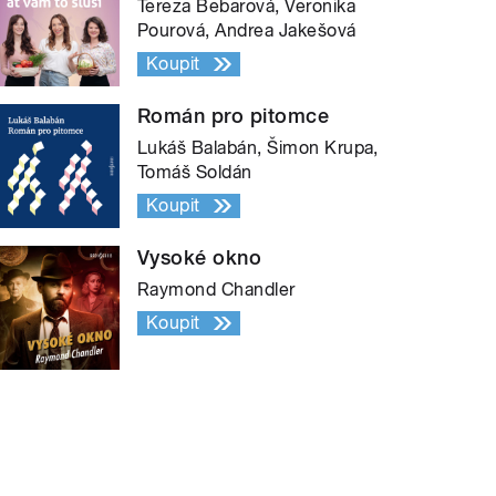
Tereza Bebarová, Veronika
Pourová, Andrea Jakešová
Koupit
Román pro pitomce
Lukáš Balabán, Šimon Krupa,
Tomáš Soldán
Koupit
Vysoké okno
Raymond Chandler
Koupit