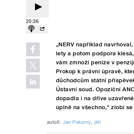
20:36
„NERV například navrhoval, 
lety a potom podpora klesá,
vám zmnoží peníze v penzijn
Prokop k právní úpravě, kte
důchodcům státní příspěvek 
Ústavní soud. Opoziční ANO
dopadla i na dříve uzavřené
úplně na všechno,“ zlobí se
autoři:
Jan Pokorný
,
jkh