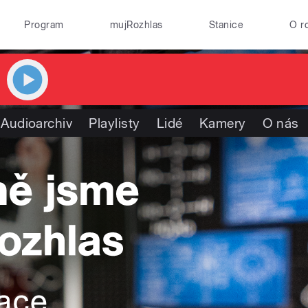
Program
mujRozhlas
Stanice
O r
Audioarchiv
Playlisty
Lidé
Kamery
O nás