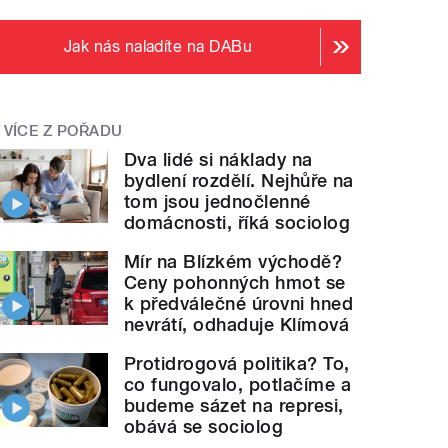
Jak nás naladíte na DABu
VÍCE Z POŘADU
Dva lidé si náklady na
bydlení rozdělí. Nejhůře na
tom jsou jednočlenné
domácnosti, říká sociolog
Mír na Blízkém východě?
Ceny pohonných hmot se
k předválečné úrovni hned
nevrátí, odhaduje Klímová
Protidrogová politika? To,
co fungovalo, potlačíme a
budeme sázet na represi,
obává se sociolog