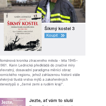
Šikmý kostel 3
Koupit
Románová kronika ztraceného města - léta 1945–
1961. Karin Lednická předkládá do značné míry
převratný, dosavadní paradigma měnící obraz
hornického regionu, jehož zahlazenou historii stále
překrývá tlustá vrstva mýtů a zakořeněných
stereotypů o „černé zemi a rudém kraji“.
Jezte, ať vám to sluší