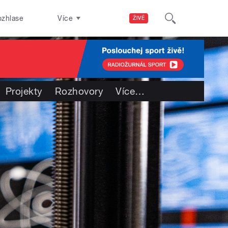
ozhlase
Více
ŽIVĚ
Projekty
Rozhovory
Více
…