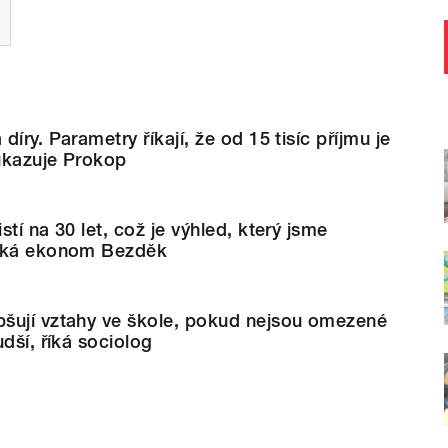
íry. Parametry říkají, že od 15 tisíc příjmu je
ukazuje Prokop
tí na 30 let, což je výhled, který jsme
říká ekonom Bezděk
šují vztahy ve škole, pokud nejsou omezené
dší, říká sociolog