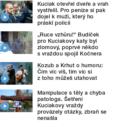
Kuciak otevřel dveře a vrah
vystřelil. Pro peníze si pak
dojel k muži, který ho
práskl policii
„Ruce vzhůru!“ Budíček
pro Kuciakovy katy byl
zlomový, poprvé někdo
s vraždou spojil Kočnera
Kozub a Krhut o humoru:
Čím víc víš, tím víc si
z toho můžeš utahovat
Manipulace s těly a chyba
patologa. Šetření
Kuciakovy vraždy
provázely otázky, zbraň se
nenašla