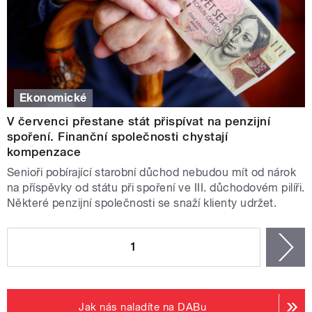
Ekonomické
V červenci přestane stát přispívat na penzijní
spoření. Finanční společnosti chystají
kompenzace
Senioři pobírající starobní důchod nebudou mít od nárok
na příspěvky od státu při spoření ve III. důchodovém pilíři.
Některé penzijní společnosti se snaží klienty udržet.
STRÁNKY
1
n
Jak nás naladíte na DABu