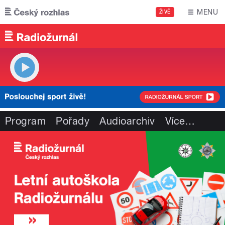
Přejít k hlavnímu obsahu
MENU
ŽIVĚ
Program
Pořady
Audioarchiv
Více
…