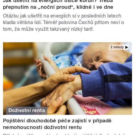
Jak ušetřit na energiích tisíce korun? Třeba
přepnutím na „noční proud“, klidně i ve dne
Otázku jak ušetřit na energiích si v posledních letech
kladla většina lidí. Téměř polovina Čechů přitom neví o
tom, že může využít takzvaný nízký tarif.
2 minuty
Doživotní renta
Pojištění dlouhodobé péče zajistí v případě
nemohoucnosti doživotní rentu