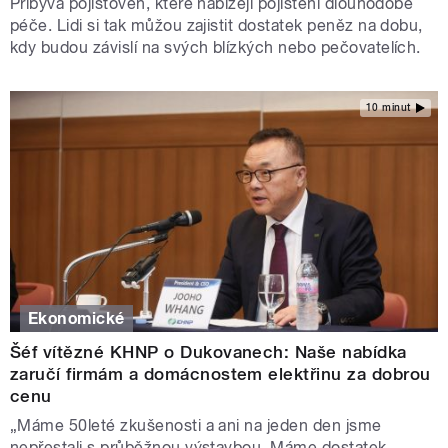
Přibývá pojišťoven, které nabízejí pojištění dlouhodobé
péče. Lidi si tak můžou zajistit dostatek peněz na dobu,
kdy budou závislí na svých blízkých nebo pečovatelích.
10 minut
Ekonomické
Šéf vítězné KHNP o Dukovanech: Naše nabídka
zaručí firmám a domácnostem elektřinu za dobrou
cenu
„Máme 50leté zkušenosti a ani na jeden den jsme
nepřestali s průběžnou výstavbou. Máme dostatek