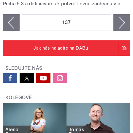
Praha 5:3 a definitivně tak potvrdili svou záchranu v n...
STRÁNKY
137
n
zí
Jak nás naladíte na DABu
SLEDUJTE NÁS
KOLEGOVÉ
Alena
Tomáš