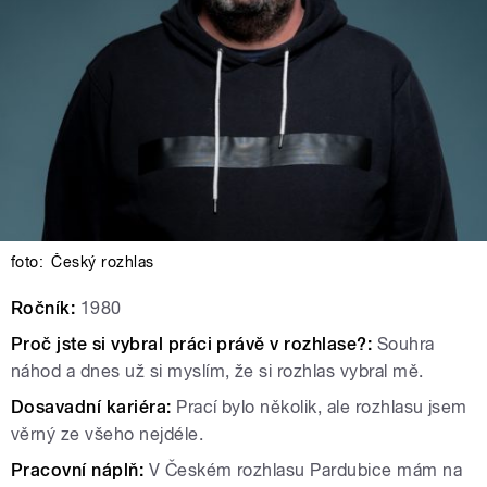
foto:
Český rozhlas
Ročník:
1980
Proč jste si vybral práci právě v rozhlase?:
Souhra
náhod a dnes už si myslím, že si rozhlas vybral mě.
Dosavadní kariéra:
Prací bylo několik, ale rozhlasu jsem
věrný ze všeho nejdéle.
Pracovní náplň:
V Českém rozhlasu Pardubice mám na