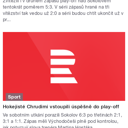
Zvítězili i v druhém zápasu play-off nad Sokolovem
tentokrát poměrem 5:3. V sérii zápasů hrané na tři
vítězství tak vedou už 2:0 a sérii budou chtít ukončit už v
pr...
Sport
Hokejisté Chrudimi vstoupili úspěšně do play-off
Ve sobotním utkání porazili Sokolov 6:3 po třetinách 2:1,
3:1 a 1:1. Zápas měli Východočeši plně pod kontrolou,
jak potvrzují slova trenéra Martina Hostáka.