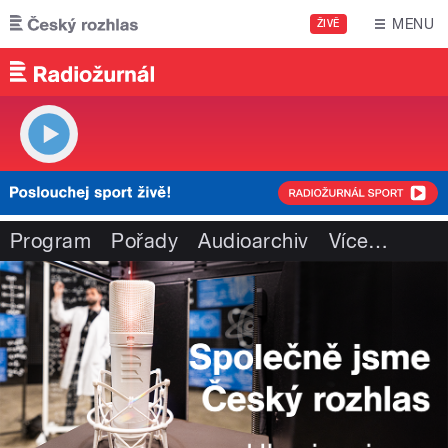
Přejít k hlavnímu obsahu
MENU
ŽIVĚ
Program
Pořady
Audioarchiv
Více
…