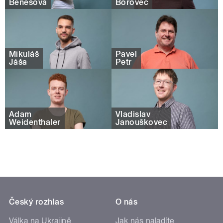
Benešová
Borovec
Mikuláš
Pavel
Jáša
Petr
Adam
Vladislav
Weidenthaler
Janouškovec
Český rozhlas
O nás
Válka na Ukrajině
Jak nás naladíte