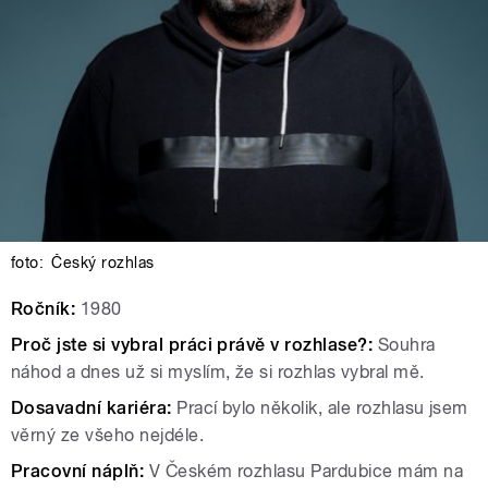
foto:
Český rozhlas
Ročník:
1980
Proč jste si vybral práci právě v rozhlase?:
Souhra
náhod a dnes už si myslím, že si rozhlas vybral mě.
Dosavadní kariéra:
Prací bylo několik, ale rozhlasu jsem
věrný ze všeho nejdéle.
Pracovní náplň:
V Českém rozhlasu Pardubice mám na