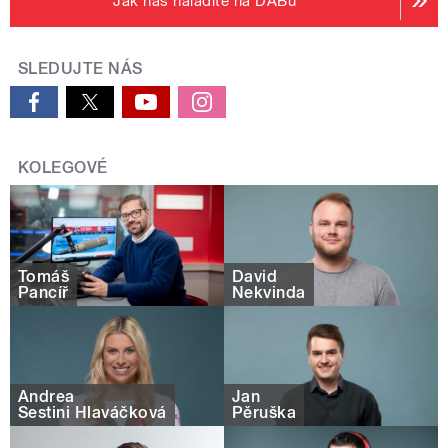
Jak nás naladíte na DABu
SLEDUJTE NÁS
KOLEGOVÉ
Tomáš
David
Pancíř
Nekvinda
Andrea
Jan
Sestini Hlaváčková
Pěruška