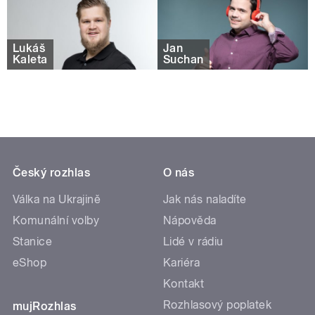
Lukáš
Jan
Kaleta
Suchan
Český rozhlas
O nás
Válka na Ukrajině
Jak nás naladíte
Komunální volby
Nápověda
Stanice
Lidé v rádiu
eShop
Kariéra
Kontakt
Rozhlasový poplatek
mujRozhlas