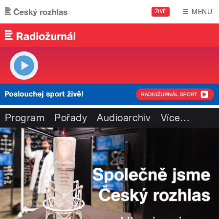
Přejít k hlavnímu obsahu
MENU
ŽIVĚ
Program
Pořady
Audioarchiv
Více
…