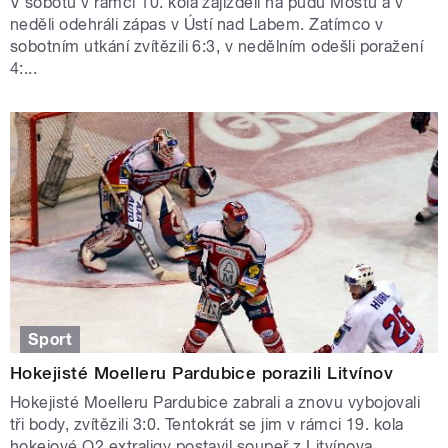
V sobotu v rámci 10. kola zajížděli na půdu Mostu a v
neděli odehráli zápas v Ústí nad Labem. Zatímco v
sobotním utkání zvítězili 6:3, v nedělním odešli poražení
4:...
Sport
Hokejisté Moelleru Pardubice porazili Litvínov
Hokejisté Moelleru Pardubice zabrali a znovu vybojovali
tři body, zvítězili 3:0. Tentokrát se jim v rámci 19. kola
hokejové O2 extraligy postavil soupeř z Litvínova...