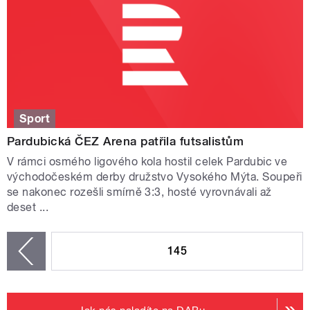
Sport
Pardubická ČEZ Arena patřila futsalistům
V rámci osmého ligového kola hostil celek Pardubic ve
východočeském derby družstvo Vysokého Mýta. Soupeři
se nakonec rozešli smírně 3:3, hosté vyrovnávali až
deset ...
STRÁNKY
145
zí