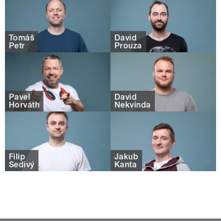
Tomáš
David
Petr
Prouza
Pavel
David
Horváth
Nekvinda
Filip
Jakub
Šedivý
Kanta