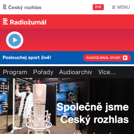
Přejít k hlavnímu obsahu
MENU
ŽIVĚ
Program
Pořady
Audioarchiv
Více
…