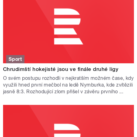
Sport
Chrudimští hokejisté jsou ve finále druhé ligy
O svém postupu rozhodli v nejkratším možném čase, kdy
využili hned první mečbol na ledě Nymburka, kde zvítězili
jasně 8:3. Rozhodující zlom přišel v závěru prvního ...