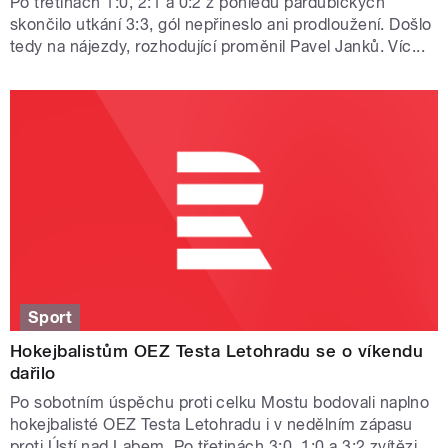
Po třetinách 1:0, 2:1 a 0:2 z pohledu pardubických
skončilo utkání 3:3, gól nepřineslo ani prodloužení. Došlo
tedy na nájezdy, rozhodující proměnil Pavel Janků. Víc...
Sport
Hokejbalistům OEZ Testa Letohradu se o víkendu
dařilo
Po sobotním úspěchu proti celku Mostu bodovali naplno
hokejbalisté OEZ Testa Letohradu i v nedělním zápasu
proti Ústí nad Labem. Po třetinách 3:0, 1:0 a 3:2 zvítězi...