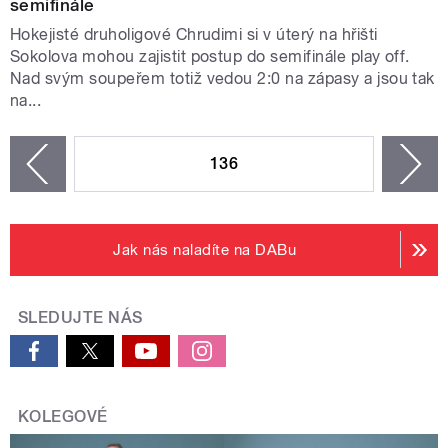
semifinále
Hokejisté druholigové Chrudimi si v úterý na hřišti
Sokolova mohou zajistit postup do semifinále play off.
Nad svým soupeřem totiž vedou 2:0 na zápasy a jsou tak
na...
STRÁNKY
136
n
zí
Jak nás naladíte na DABu
SLEDUJTE NÁS
KOLEGOVÉ