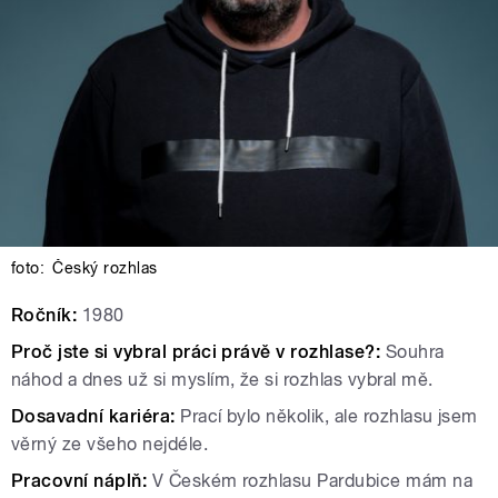
foto:
Český rozhlas
Ročník:
1980
Proč jste si vybral práci právě v rozhlase?:
Souhra
náhod a dnes už si myslím, že si rozhlas vybral mě.
Dosavadní kariéra:
Prací bylo několik, ale rozhlasu jsem
věrný ze všeho nejdéle.
Pracovní náplň:
V Českém rozhlasu Pardubice mám na