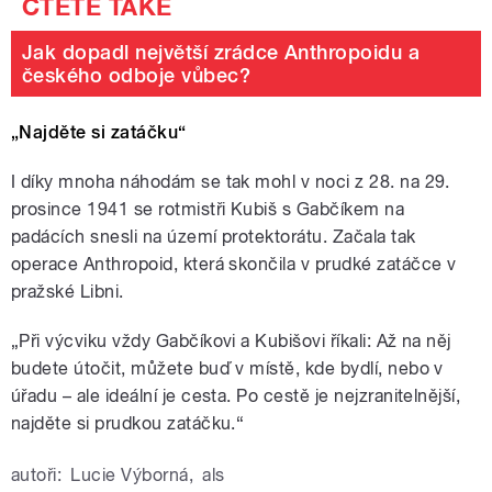
Jak dopadl největší zrádce Anthropoidu a
českého odboje vůbec?
„Najděte si zatáčku“
I díky mnoha náhodám se tak mohl v noci z 28. na 29.
prosince 1941 se rotmistři Kubiš s Gabčíkem na
padácích snesli na území protektorátu. Začala tak
operace Anthropoid, která skončila v prudké zatáčce v
pražské Libni.
„Při výcviku vždy Gabčíkovi a Kubišovi říkali: Až na něj
budete útočit, můžete buď v místě, kde bydlí, nebo v
úřadu – ale ideální je cesta. Po cestě je nejzranitelnější,
najděte si prudkou zatáčku.“
autoři:
Lucie Výborná
,
als