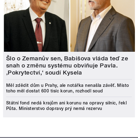
Šlo o Zemanův sen, Babišova vláda teď ze
snah o změnu systému obviňuje Pavla.
‚Pokrytectví,‘ soudí Kysela
Měl zdědit dům u Prahy, ale notářka nenašla závěť. Místo
toho měl dostat 600 tisíc korun, rozhodl soud
Státní fond nedá krajům ani korunu na opravy silnic, řekl
Půta. Ministerstvo dopravy prý nemá rezervu