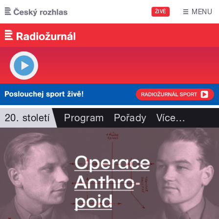
Přejít k hlavnímu obsahu
MENU
ŽIVĚ
20. století
Program
Pořady
Více
…