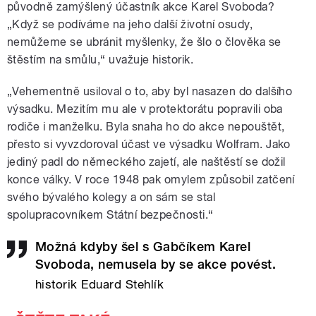
původně zamýšlený účastník akce Karel Svoboda?
„Když se podíváme na jeho další životní osudy,
nemůžeme se ubránit myšlenky, že šlo o člověka se
štěstím na smůlu,“ uvažuje historik.
„Vehementně usiloval o to, aby byl nasazen do dalšího
výsadku. Mezitím mu ale v protektorátu popravili oba
rodiče i manželku. Byla snaha ho do akce nepouštět,
přesto si vyvzdoroval účast ve výsadku Wolfram. Jako
jediný padl do německého zajetí, ale naštěstí se dožil
konce války. V roce 1948 pak omylem způsobil zatčení
svého bývalého kolegy a on sám se stal
spolupracovníkem Státní bezpečnosti.“
Možná kdyby šel s Gabčíkem Karel
Svoboda, nemusela by se akce povést.
historik Eduard Stehlík