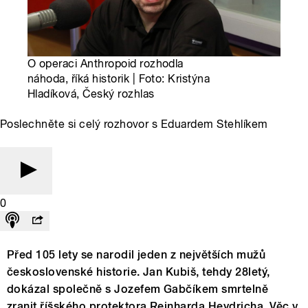
O operaci Anthropoid rozhodla
náhoda, říká historik | Foto: Kristýna
Hladíková, Český rozhlas
Poslechněte si celý rozhovor s Eduardem Stehlíkem
0
Před 105 lety se narodil jeden z největších mužů
československé historie. Jan Kubiš, tehdy 28letý,
dokázal společně s Jozefem Gabčíkem smrtelně
zranit říšského protektora Reinharda Heydricha. Věc v