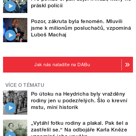
práskl policii
Pozor, zákruta byla fenomén. Mluvili
jsme k milionům posluchačů, vzpomíná
Luboš Machaj
Jak nás naladíte na DABu
VÍCE O TÉMATU
Po útoku na Heydricha byly vražděny
rodiny jen u podezřelých. Šlo o krevní
mstu, míní historik
„Vytáhl fotku rodiny a plakal. Pak šel a
zastřelil se.“ Na odbojáře Karla Kněze