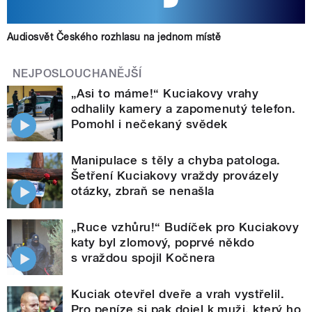
Audiosvět Českého rozhlasu na jednom místě
NEJPOSLOUCHANĚJŠÍ
„Asi to máme!“ Kuciakovy vrahy
odhalily kamery a zapomenutý telefon.
Pomohl i nečekaný svědek
Manipulace s těly a chyba patologa.
Šetření Kuciakovy vraždy provázely
otázky, zbraň se nenašla
„Ruce vzhůru!“ Budíček pro Kuciakovy
katy byl zlomový, poprvé někdo
s vraždou spojil Kočnera
Kuciak otevřel dveře a vrah vystřelil.
Pro peníze si pak dojel k muži, který ho