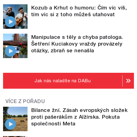
Kozub a Krhut o humoru: Čím víc víš,
tím víc si z toho můžeš utahovat
Manipulace s těly a chyba patologa.
Šetření Kuciakovy vraždy provázely
otázky, zbraň se nenašla
Jak nás naladíte na DABu
VÍCE Z POŘADU
Bilance žní. Zásah evropských složek
proti pašerákům z Alžírska. Pokuta
společnosti Meta