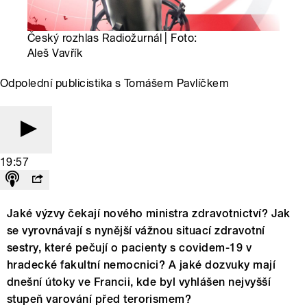
Český rozhlas Radiožurnál | Foto:
Aleš Vavřík
Odpolední publicistika s Tomášem Pavlíčkem
19:57
Jaké výzvy čekají nového ministra zdravotnictví? Jak
se vyrovnávají s nynější vážnou situací zdravotní
sestry, které pečují o pacienty s covidem-19 v
hradecké fakultní nemocnici? A jaké dozvuky mají
dnešní útoky ve Francii, kde byl vyhlášen nejvyšší
stupeň varování před terorismem?