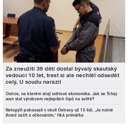
Za zneužití 39 dětí dostal bývalý skautský
vedoucí 10 let, trest si ale nechtěl odsedět
celý. U soudu narazil
Ostrov, na kterém stojí světová ekonomika. Jak se Tchaj-
wan stal výrobcem nejlepších čipů na světě?
Netopýři pokousali v okolí Ostravy už 15 lidí. ‚Je nutné
ihned začít s očkováním,‘ říká primářka