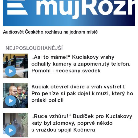
Audiosvět Českého rozhlasu na jednom místě
NEJPOSLOUCHANĚJŠÍ
„Asi to máme!“ Kuciakovy vrahy
odhalily kamery a zapomenutý telefon.
Pomohl i nečekaný svědek
Kuciak otevřel dveře a vrah vystřelil.
Pro peníze si pak dojel k muži, který ho
práskl policii
„Ruce vzhůru!“ Budíček pro Kuciakovy
katy byl zlomový, poprvé někdo
s vraždou spojil Kočnera