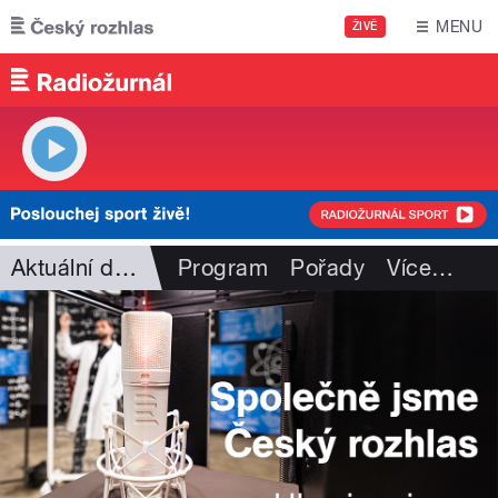
Přejít k hlavnímu obsahu
MENU
ŽIVĚ
Aktuální dění
Program
Pořady
Více
…