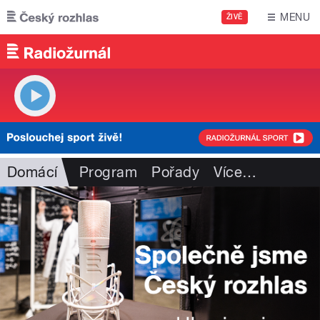
Přejít k hlavnímu obsahu
MENU
ŽIVĚ
Domácí
Program
Pořady
Více
…