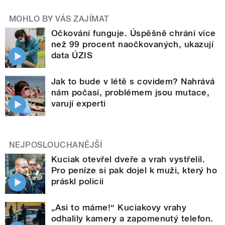
MOHLO BY VÁS ZAJÍMAT
Očkování funguje. Úspěšně chrání více
než 99 procent naočkovaných, ukazují
data ÚZIS
Jak to bude v létě s covidem? Nahrává
nám počasí, problémem jsou mutace,
varují experti
NEJPOSLOUCHANĚJŠÍ
Kuciak otevřel dveře a vrah vystřelil.
Pro peníze si pak dojel k muži, který ho
práskl policii
„Asi to máme!“ Kuciakovy vrahy
odhalily kamery a zapomenutý telefon.