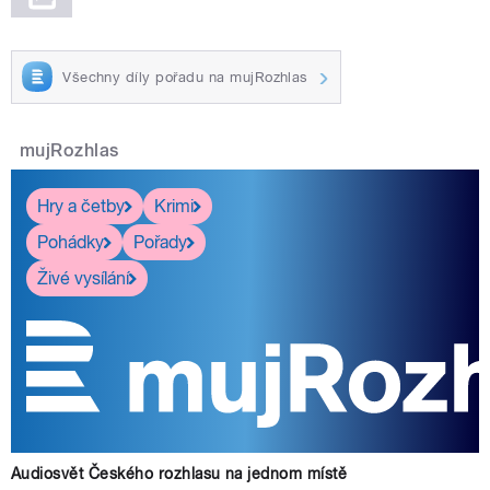
Všechny díly pořadu na mujRozhlas
mujRozhlas
Hry a četby
Krimi
Pohádky
Pořady
Živé vysílání
Audiosvět Českého rozhlasu na jednom místě