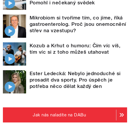
Pomohl i nečekaný svědek
Mikrobiom si tvoříme tím, co jíme, říká
gastroenterolog. Proč jsou onemocnění
střev na vzestupu?
Kozub a Krhut o humoru: Čím víc víš,
tím víc si z toho můžeš utahovat
Ester Ledecká: Nebylo jednoduché si
prosadit dva sporty. Pro úspěch je
potřeba něco dělat každý den
Jak nás naladíte na DABu