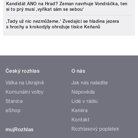
Kandidát ANO na Hrad? Zeman navrhuje Vondráčka, ten
si to prý musí ‚vyříkat sám se sebou‘
‚Tady už nic nezmůžeme.‘ Zvedající se hladina jezera
s hrochy a krokodýly ohrožuje tisíce Keňanů
Český rozhlas
O nás
Válka na Ukrajině
Jak nás naladíte
Komunální volby
Nápověda
Stanice
Lidé v rádiu
eShop
Kariéra
Kontakt
Rozhlasový poplatek
mujRozhlas