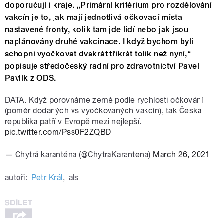
doporučují i kraje. „Primární kritérium pro rozdělování
vakcín je to, jak mají jednotlivá očkovací místa
nastavené fronty, kolik tam jde lidí nebo jak jsou
naplánovány druhé vakcinace. I když bychom byli
schopni vyočkovat dvakrát třikrát tolik než nyní,“
popisuje středočeský radní pro zdravotnictví Pavel
Pavlík z ODS.
DATA. Když porovnáme země podle rychlosti očkování
(poměr dodaných vs vyočkovaných vakcín), tak Česká
republika patří v Evropě mezi nejlepší.
pic.twitter.com/Pss0F2ZQBD
— Chytrá karanténa (@ChytraKarantena)
March 26, 2021
autoři:
Petr Král
,
als