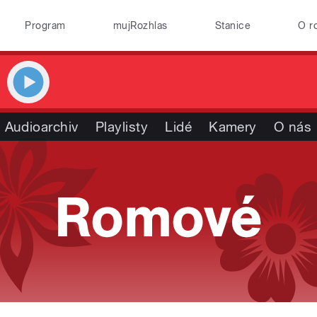
Program
mujRozhlas
Stanice
O r
Audioarchiv
Playlisty
Lidé
Kamery
O nás