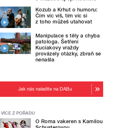
Kozub a Krhut o humoru:
Čím víc víš, tím víc si
z toho můžeš utahovat
Manipulace s těly a chyba
patologa. Šetření
Kuciakovy vraždy
provázely otázky, zbraň se
nenašla
Jak nás naladíte na DABu
VÍCE Z POŘADU
O Roma vakeren s Kamilou
Schusterovou