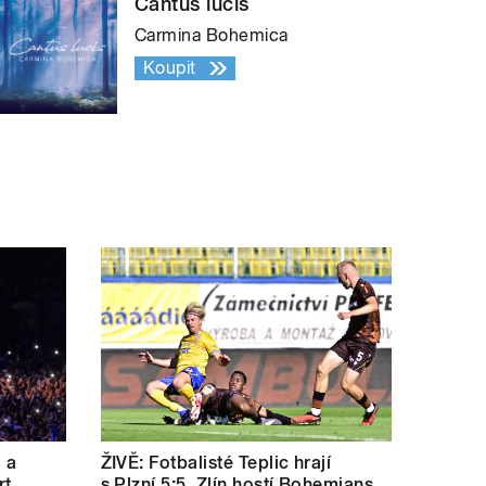
Cantus lucis
Carmina Bohemica
Koupit
a a
ŽIVĚ: Fotbalisté Teplic hrají
rt
s Plzní 5:5, Zlín hostí Bohemians.