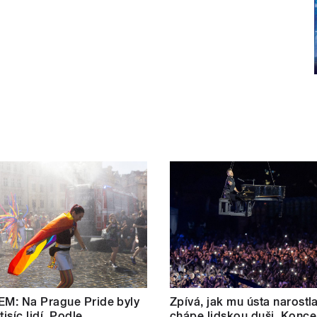
M: Na Prague Pride byly
Zpívá, jak mu ústa narostl
tisíc lidí. Podle
chápe lidskou duši. Konce