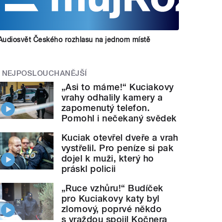
Audiosvět Českého rozhlasu na jednom místě
NEJPOSLOUCHANĚJŠÍ
„Asi to máme!“ Kuciakovy
vrahy odhalily kamery a
zapomenutý telefon.
Pomohl i nečekaný svědek
Kuciak otevřel dveře a vrah
vystřelil. Pro peníze si pak
dojel k muži, který ho
práskl policii
„Ruce vzhůru!“ Budíček
pro Kuciakovy katy byl
zlomový, poprvé někdo
s vraždou spojil Kočnera