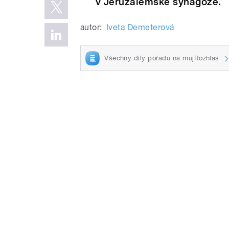
v Jeruzalémské synagoze.
autor:
Iveta Demeterová
Všechny díly pořadu na mujRozhlas