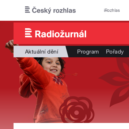
Přejít k hlavnímu obsahu
iRozhlas
Aktuální dění
Program
Pořady