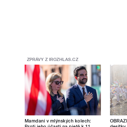
ZPRÁVY Z IROZHLAS.CZ
Mamdani v mlýnských kolech:
OBRAZE
Proti jeho účasti na pietě k 11.
desítky 