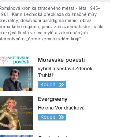
Románová kronika ztraceného města - léta 1945–
1961. Karin Lednická předkládá do značné míry
převratný, dosavadní paradigma měnící obraz
hornického regionu, jehož zahlazenou historii stále
překrývá tlustá vrstva mýtů a zakořeněných
stereotypů o „černé zemi a rudém kraji“.
Moravské pověsti
vybral a sestavil Zdeněk
Truhlář
Koupit
Evergreeny
Helena Vondráčková
Koupit