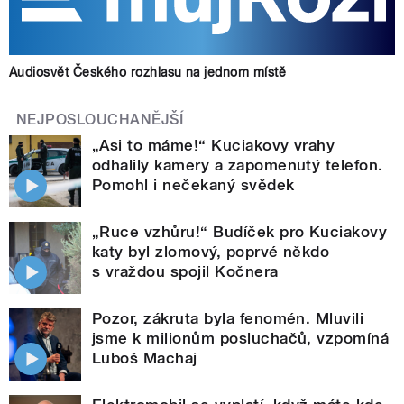
Audiosvět Českého rozhlasu na jednom místě
NEJPOSLOUCHANĚJŠÍ
„Asi to máme!“ Kuciakovy vrahy
odhalily kamery a zapomenutý telefon.
Pomohl i nečekaný svědek
„Ruce vzhůru!“ Budíček pro Kuciakovy
katy byl zlomový, poprvé někdo
s vraždou spojil Kočnera
Pozor, zákruta byla fenomén. Mluvili
jsme k milionům posluchačů, vzpomíná
Luboš Machaj