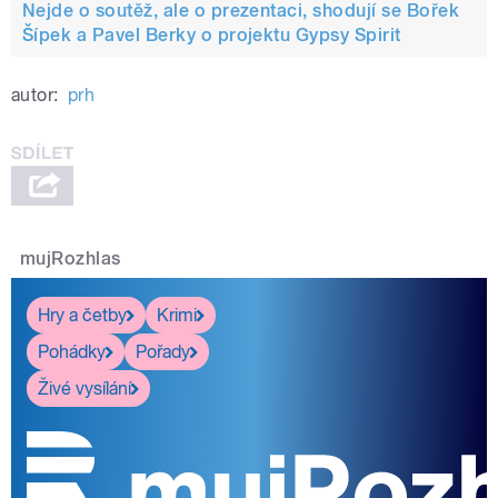
Nejde o soutěž, ale o prezentaci, shodují se Bořek
Šípek a Pavel Berky o projektu Gypsy Spirit
autor:
prh
mujRozhlas
Hry a četby
Krimi
Pohádky
Pořady
Živé vysílání