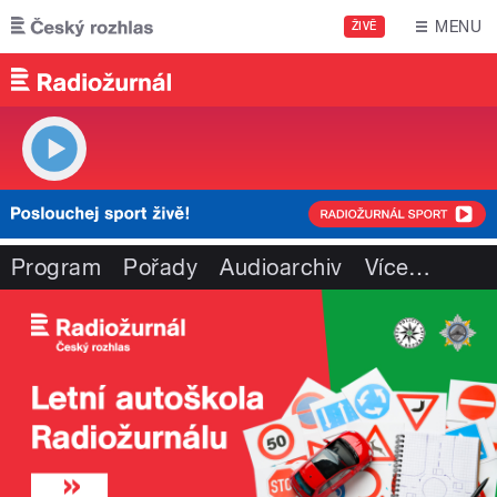
Přejít k hlavnímu obsahu
MENU
ŽIVĚ
Program
Pořady
Audioarchiv
Více
…