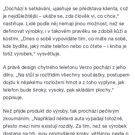
„Dochází k setkávání, ujasňuje se představa klienta, což
je nejdůležitější – ukáže se, zda člověk ví, co chce,“
nastiňuje. Lidé podle něj nemají jinou možnost, než se
definovat výrobky, i v takovém pravěku se zdobili kůží a
kostmi. „Dnes o sobě vypovídáte tím, co máte na sobě,
kde bydlíte, jaký máte telefon nebo co čtete – i kniha je
totiž výrobek,“ vysvětluje.
A právě design chytrého telefonu Verzo pochází z jeho
dílny. „Na stůl si roztřídím všechny součástky, postupem
dojdu k nějakému rozložení hmot a z toho vyplyne, jak
telefon bude široký, vysoký, pak skládám plochy,“
popisuje.
Než přijde produkt do výroby, tak prochází pečlivým
zkoumáním. „Například některá auta vypadají totožně,
přesto mezi nimi existují rozdíly. Za tím, než se výrobek
dostane na trh, jsou promyšlené kroky, většinou nejde o