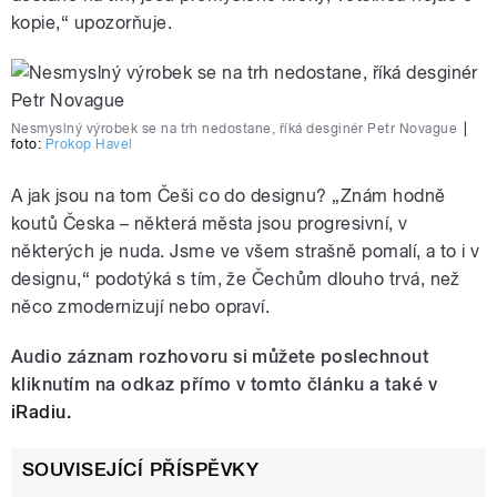
kopie,“ upozorňuje.
Nesmyslný výrobek se na trh nedostane, říká desginér Petr Novague
|
foto:
Prokop Havel
A jak jsou na tom Češi co do designu? „Znám hodně
koutů Česka – některá města jsou progresivní, v
některých je nuda. Jsme ve všem strašně pomalí, a to i v
designu,“ podotýká s tím, že Čechům dlouho trvá, než
něco zmodernizují nebo opraví.
Audio záznam rozhovoru si můžete poslechnout
kliknutím na odkaz přímo v tomto článku a také v
iRadiu.
SOUVISEJÍCÍ PŘÍSPĚVKY