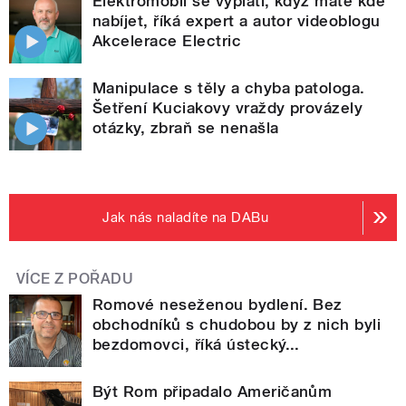
Elektromobil se vyplatí, když máte kde
nabíjet, říká expert a autor videoblogu
Akcelerace Electric
Manipulace s těly a chyba patologa.
Šetření Kuciakovy vraždy provázely
otázky, zbraň se nenašla
Jak nás naladíte na DABu
VÍCE Z POŘADU
Romové neseženou bydlení. Bez
obchodníků s chudobou by z nich byli
bezdomovci, říká ústecký...
Být Rom připadalo Američanům