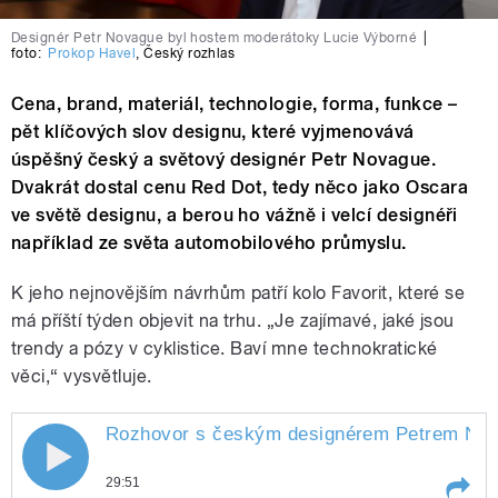
Designér Petr Novague byl hostem moderátoky Lucie Výborné
|
foto:
Prokop Havel
,
Český rozhlas
Cena, brand, materiál, technologie, forma, funkce –
pět klíčových slov designu, které vyjmenovává
úspěšný český a světový designér Petr Novague.
Dvakrát dostal cenu Red Dot, tedy něco jako Oscara
ve světě designu, a berou ho vážně i velcí designéři
například ze světa automobilového průmyslu.
K jeho nejnovějším návrhům patří kolo Favorit, které se
má příští týden objevit na trhu. „Je zajímavé, jaké jsou
trendy a pózy v cyklistice. Baví mne technokratické
věci,“ vysvětluje.
Rozhovor s českým designérem Petrem Novag
29:51