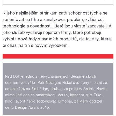
Play /
Rozhovor s českým designérem Petrem
K jeho nejsilnějším stránkám patří schopnost rychle se
Novaguem, který získal dvakrát
mezinárodní cenu Red Dot, o tom, jak
zorientovat na trhu a zanalyzovat problém, zvládnout
vymýšlí své návrhy a o světě designu.
technologie a dovednosti, které jsou vlastní zadavateli. A
Moderuje Lucie Výborná.
jeho služeb využívají nejenom firmy, které potřebují
vytvořit nové řady stávajících produktů, ale také ty, které
příchází na trh s novým výrobkem.
pause
Red Dot je jedno z nejvýznamnějších designérských
ocenění ve světě. Petr Novague získal dvě ceny – první za
celohliníkovou židli Edge, druhou za pojistky Saltek. Navrhl
mimo jiné design smartphonu Verzo, koncept auta Erko,
kolo Favorit nebo sodovkovač Limobar, za který obdržel
cenu Design Award 2015.