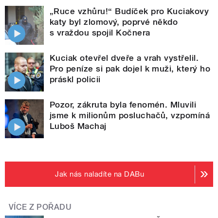
„Ruce vzhůru!“ Budíček pro Kuciakovy
katy byl zlomový, poprvé někdo
s vraždou spojil Kočnera
Kuciak otevřel dveře a vrah vystřelil.
Pro peníze si pak dojel k muži, který ho
práskl policii
Pozor, zákruta byla fenomén. Mluvili
jsme k milionům posluchačů, vzpomíná
Luboš Machaj
Jak nás naladíte na DABu
VÍCE Z POŘADU