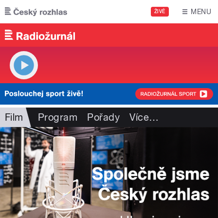
Přejít k hlavnímu obsahu
MENU
ŽIVĚ
Film
Program
Pořady
Více
…