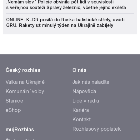
‚Nemám slov.‘ Policie obvinila pět lidí v souvislosti
s veřejnou soutěží Správy železnic, včetně jejího exšéfa
ONLINE: KLDR posílá do Ruska balistické střely, uvádí
GRU. Rakety už minulý týden na Ukrajině zabíjely
Český rozhlas
O nás
Válka na Ukrajině
Jak nás naladíte
Komunální volby
Nápověda
Stanice
Lidé v rádiu
eShop
Kariéra
Kontakt
Rozhlasový poplatek
mujRozhlas