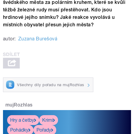
švédského města za polárním kruhem, které se kvůli
těžbě železné rudy musí přestěhovat. Kdo jsou
hrdinové jejího snímku? Jaké reakce vyvolává u
místních obyvatel přesun jejich města?
autor:
Zuzana Burešová
Všechny díly pořadu na mujRozhlas
mujRozhlas
Hry a četby
Krimi
Pohádky
Pořady