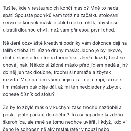
Tušíte, kde v restauracích končí máslo? Mně to nedá
spát! Spousta podniků vám totiž na začátku stolování
servíruje kousek másla a chléb nebo rohlík, abyste si
ukrátili dlouhou chvíli, než vám přinesou první chod.
Některé obzvláště kreativní podniky vám dokonce dají na
talířek třeba i tři různé druhy másla: Jedno je bylinkové,
druhé slané a třetí třeba farmářské. Jenže každý host se
chová jinak. Někdo si žádné máslo před jídlem nedá a jiný
do něj jen tak dloubne, trochu si namaže a zbytek
rozvrtá. Mně na tom všem nejvíc zajímá a trápí, co se s
tím máslem pak děje dál, až mi ten nedojedený zbytek
odnese číšník od stolu?
Že by to zbylé máslo v kuchyni zase trochu nazdobili a
poslali ještě párkrát do oběhu? To asi napadne každého
škarohlída, ale mně se tomu nechce uvěřit. I když, kdo ví,
čeho je schopen nějaký restauratér v nouzi nebo