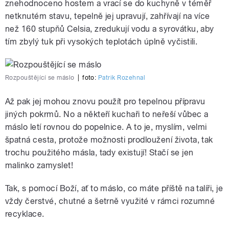
znehodnoceno hostem a vrací se do kuchyně v téměř
netknutém stavu, tepelně jej upravují, zahřívají na více
než 160 stupňů Celsia, zredukují vodu a syrovátku, aby
tím zbylý tuk při vysokých teplotách úplně vyčistili.
Rozpouštějící se máslo
|
foto:
Patrik Rozehnal
Až pak jej mohou znovu použít pro tepelnou přípravu
jiných pokrmů. No a někteří kuchaři to neřeší vůbec a
máslo letí rovnou do popelnice. A to je, myslím, velmi
špatná cesta, protože možnosti prodloužení života, tak
trochu použitého másla, tady existují! Stačí se jen
malinko zamyslet!
Tak, s pomocí Boží, ať to máslo, co máte příště na talíři, je
vždy čerstvé, chutné a šetrně využité v rámci rozumné
recyklace.