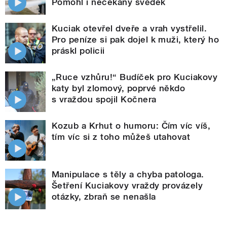
Pomohl i nečekaný svědek
Kuciak otevřel dveře a vrah vystřelil.
Pro peníze si pak dojel k muži, který ho
práskl policii
„Ruce vzhůru!“ Budíček pro Kuciakovy
katy byl zlomový, poprvé někdo
s vraždou spojil Kočnera
Kozub a Krhut o humoru: Čím víc víš,
tím víc si z toho můžeš utahovat
Manipulace s těly a chyba patologa.
Šetření Kuciakovy vraždy provázely
otázky, zbraň se nenašla