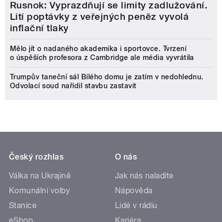
Rusnok: Vyprazdňují se limity zadlužování.
Lití poptávky z veřejných peněz vyvolá
inflační tlaky
Mělo jít o nadaného akademika i sportovce. Tvrzení
o úspěších profesora z Cambridge ale média vyvrátila
Trumpův taneční sál Bílého domu je zatím v nedohlednu.
Odvolací soud nařídil stavbu zastavit
Český rozhlas
O nás
Válka na Ukrajině
Jak nás naladíte
Komunální volby
Nápověda
Stanice
Lidé v rádiu
eShop
Kariéra