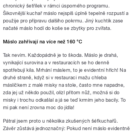
chronický šetřílek v rámci úsporného programu.
Šikovnější kuchař máslo nejspíš úplně tepelně rozpustí a
použije pro přípravu dalšího pokrmu. Jiný kuchtík zase
načaté máslo hodí do koše se zbytky pro zvířata.
Máslo zahřívají na více než 160 °C
Tak nevím. Každopádně je to škoda. Máslo je drahá,
vynikající surovina a v restauracích se ho denně
spotřebují kila. Mrhání máslem, to je evidentní hřích! Na
druhé straně, když si v restauraci mažu chleba
máslíčkem z malé misky na stole, často mne napadne,
zda jej už někdo použil, olízl přitom nůž, možná si do
misky i trochu odkašlal a já se teď krmím jeho bacily. To
mi pak není zrovna moc do jídla!
Pátral jsem proto u několika zkušených šéfkuchařů.
Závěr zůstává jednoznačný: Pokud není máslo evidentně