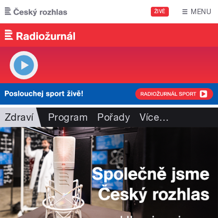
Přejít k hlavnímu obsahu
MENU
ŽIVĚ
Zdraví
Program
Pořady
Více
…