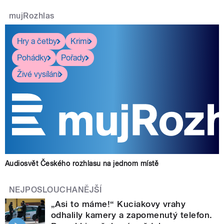
mujRozhlas
Hry a četby
Krimi
Pohádky
Pořady
Živé vysílání
Audiosvět Českého rozhlasu na jednom místě
NEJPOSLOUCHANĚJŠÍ
„Asi to máme!“ Kuciakovy vrahy
odhalily kamery a zapomenutý telefon.