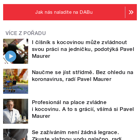
Jak nás naladíte na DABu
VÍCE Z POŘADU
I číšník s kocovinou může zvládnout
svou práci na jedničku, podotýká Pavel
Maurer
Naučme se jíst střídmě. Bez ohledu na
koronavirus, radí Pavel Maurer
Profesionál na place zvládne
i kocovinu. A to s grácií, všímá si Pavel
Maurer
Se zažíváním není žádná legrace.
Zkuste vlažnou vodu nalačno, radí