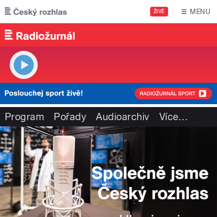
Přejít k hlavnímu obsahu
MENU
ŽIVĚ
Program
Pořady
Audioarchiv
Více
…