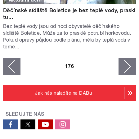
Děčínské sídliště Boletice je bez teplé vody, praskl
tu...
Bez teplé vody jsou od noci obyvatelé děčínského
sídliště Boletice. Může za to prasklé potrubí horkovodu.
Pokud opravy půjdou podle plánu, měla by teplá voda v
témě...
STRÁNKY
176
n
zí
Jak nás naladíte na DABu
SLEDUJTE NÁS