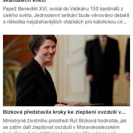
skandálech kněží
Papež Benedikt XVI. svolal do Vatikánu 150 kardinálů z
celého světa. Jednodenní setkání bude věnováno debatě
o několika nejožehavějších otázkách pro katolickou cír...
Bízková představila kroky ke zlepšení ovzduší v...
Ministryně životního prostředí Rut Bízková hodnotila, jak
se zatím daří zlepšovat ovzduší v Moravskoslezském