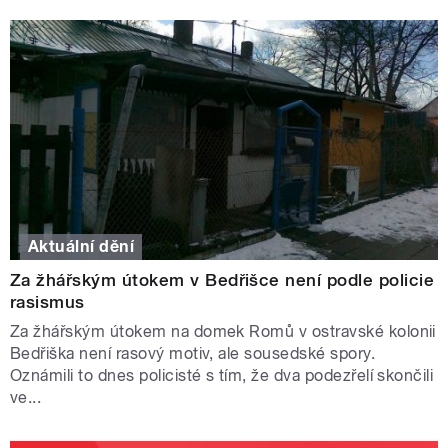
Aktuální dění
Za žhářským útokem v Bedřišce není podle policie
rasismus
Za žhářským útokem na domek Romů v ostravské kolonii
Bedřiška není rasový motiv, ale sousedské spory.
Oznámili to dnes policisté s tím, že dva podezřelí skončili
ve...