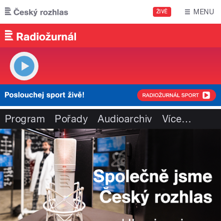
Přejít k hlavnímu obsahu
MENU
ŽIVĚ
Program
Pořady
Audioarchiv
Více
…