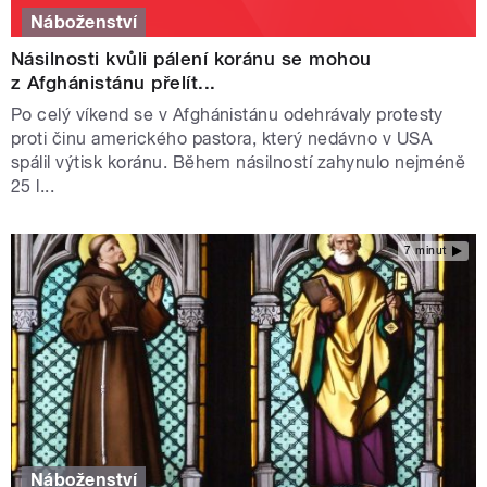
Náboženství
Násilnosti kvůli pálení koránu se mohou
z Afghánistánu přelít...
Po celý víkend se v Afghánistánu odehrávaly protesty
proti činu amerického pastora, který nedávno v USA
spálil výtisk koránu. Během násilností zahynulo nejméně
25 l...
7 minut
Náboženství