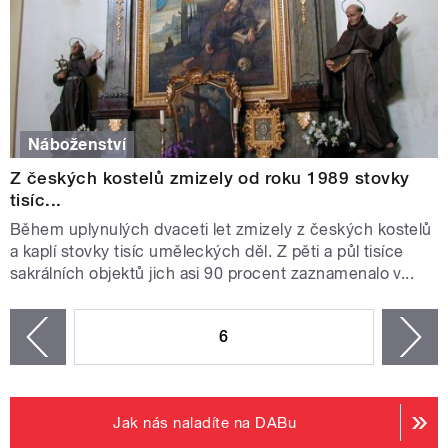
Náboženství
Z českých kostelů zmizely od roku 1989 stovky
tisíc...
Během uplynulých dvaceti let zmizely z českých kostelů
a kaplí stovky tisíc uměleckých děl. Z pěti a půl tisíce
sakrálních objektů jich asi 90 procent zaznamenalo v...
STRÁNKY
6
n
zí
Jak nás naladíte na DABu