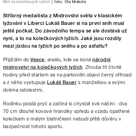
Běh na kolečkových lyžích
|
foto:
Ota Mrákota
Stříbrný medailista z Mistrovství světa v klasickém
lyžování v Liberci Lukáš Bauer si na první sníh musí
ještě počkat. Do závodního tempa se ale dostává už
nyní, a to na kolečkových lyžích. Jaké jsou rozdíly
mezi jízdou na lyžích po sněhu a po asfaltu?
Přijíždím do
Vesce
, areálu, kde se koná
národní
mistrovství na kolečkových lyžích
. Zhruba tři čtvrtě
hodiny před startem se na parkovišti objeví černý offroad
a z něho vystupuje
Lukáš Bauer
s manželkou a svými
dvěma ratolestmi.
Rodinku posílá pryč a začíná si chystat své náčiní - dva
70 cm dlouhé kovové hranolky vpředu a vzadu opatřené
kolečkem s malým blatníčkem nebudí příliš důvěru v
bezpečnost tohoto sportu.