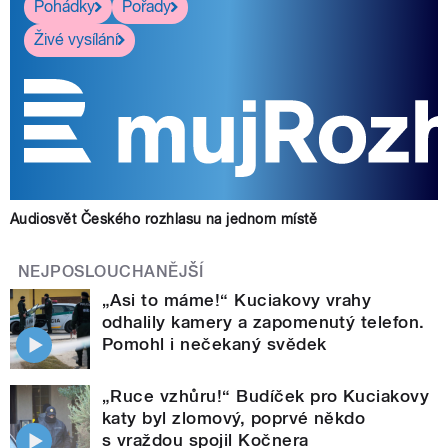
Pohádky
Pořady
Živé vysílání
Audiosvět Českého rozhlasu na jednom místě
NEJPOSLOUCHANĚJŠÍ
„Asi to máme!“ Kuciakovy vrahy
odhalily kamery a zapomenutý telefon.
Pomohl i nečekaný svědek
„Ruce vzhůru!“ Budíček pro Kuciakovy
katy byl zlomový, poprvé někdo
s vraždou spojil Kočnera