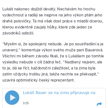
Lukáš nakonec dojíždí devátý. Nechávám ho trochu
vydechnout a raději se nejprve na jeho výkon ptám jeho
drahé polovičky. Ta má však dost práce s mladší dcerou,
kterou evidentně zaujaly hůlky, které zde jeden ze
závodníků odložil.
"Myslím si, že spokojený nebude. Je po soustředění a je
unavený," komentuje výkon svého muže paní Bauerová.
Všichni mi během závodu říkali, že s Lukášem po tomhle
výsledku nebude v cíli žádná řeč. "Nadšený nejsem, ale
to je, dá se říct, každoroční záležitost, a ta zima byla
zatím vždycky trošku jiná, takže nechte se překvapit,"
uzavírá optimisticky český reprezentant.
Lukáš Bauer se na zimu připravuje na
koleč
3:25