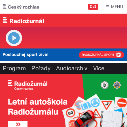
Přejít k hlavnímu obsahu
MENU
ŽIVĚ
Program
Pořady
Audioarchiv
Více
…