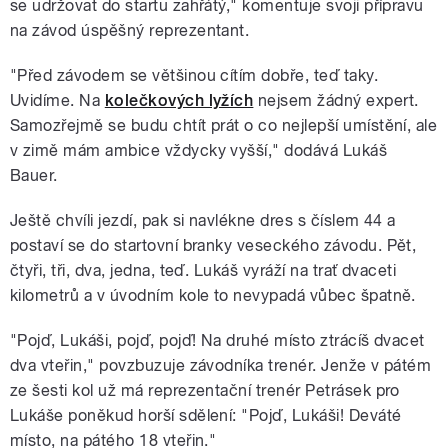
se udržovat do startu zahřátý," komentuje svoji přípravu
na závod úspěšný reprezentant.
"Před závodem se většinou cítím dobře, teď taky.
Uvidíme. Na
kolečkových lyžích
nejsem žádný expert.
Samozřejmě se budu chtít prát o co nejlepší umístění, ale
v zimě mám ambice vždycky vyšší," dodává Lukáš
Bauer.
Ještě chvíli jezdí, pak si navlékne dres s číslem 44 a
postaví se do startovní branky veseckého závodu. Pět,
čtyři, tři, dva, jedna, teď. Lukáš vyráží na trať dvaceti
kilometrů a v úvodním kole to nevypadá vůbec špatně.
"Pojď, Lukáši, pojď, pojď! Na druhé místo ztrácíš dvacet
dva vteřin," povzbuzuje závodníka trenér. Jenže v pátém
ze šesti kol už má reprezentační trenér Petrásek pro
Lukáše poněkud horší sdělení: "Pojď, Lukáši! Deváté
místo, na pátého 18 vteřin."