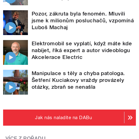
Pozor, zákruta byla fenomén. Mluvili
jsme k milionům posluchačů, vzpomíná
Luboš Machaj
Elektromobil se vyplatí, když máte kde
nabíjet, říká expert a autor videoblogu
Akcelerace Electric
Manipulace s těly a chyba patologa.
Šetření Kuciakovy vraždy provázely
otázky, zbraň se nenašla
Jak nás naladíte na DABu
VÍCE Z POŘADU