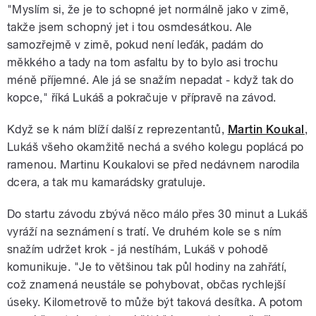
"Myslím si, že je to schopné jet normálně jako v zimě,
takže jsem schopný jet i tou osmdesátkou. Ale
samozřejmě v zimě, pokud není leďák, padám do
měkkého a tady na tom asfaltu by to bylo asi trochu
méně příjemné. Ale já se snažím nepadat - když tak do
kopce," říká Lukáš a pokračuje v přípravě na závod.
Když se k nám blíží další z reprezentantů,
Martin Koukal
,
Lukáš všeho okamžitě nechá a svého kolegu poplácá po
ramenou. Martinu Koukalovi se před nedávnem narodila
dcera, a tak mu kamarádsky gratuluje.
Do startu závodu zbývá něco málo přes 30 minut a Lukáš
vyráží na seznámení s tratí. Ve druhém kole se s ním
snažím udržet krok - já nestíhám, Lukáš v pohodě
komunikuje. "Je to většinou tak půl hodiny na zahřátí,
což znamená neustále se pohybovat, občas rychlejší
úseky. Kilometrově to může být taková desítka. A potom