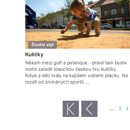
Životní styl
Kuličky
Někam mezi golf a petanque - právě tam byste
mohli zařadit klasickou českou hru kuličky.
Kdysi ji děti hrály na každém volném plácku. Na
rozdíl od zmíněných sportů ...
STRÁNKY
…
3
4
« první
‹ předchozí