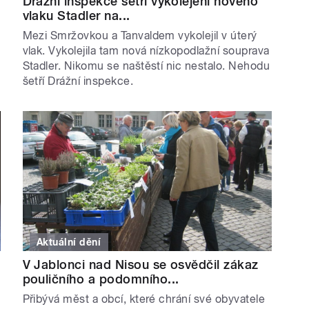
Drážní inspekce šetří vykolejení nového
vlaku Stadler na...
Mezi Smržovkou a Tanvaldem vykolejil v úterý
vlak. Vykolejila tam nová nízkopodlažní souprava
Stadler. Nikomu se naštěstí nic nestalo. Nehodu
šetří Drážní inspekce.
Aktuální dění
V Jablonci nad Nisou se osvědčil zákaz
pouličního a podomního...
Přibývá měst a obcí, které chrání své obyvatele