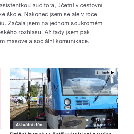
asistentkou auditora, účetní v cestovní
ské škole. Nakonec jsem se ale v roce
ádiu. Začala jsem na jednom soukromém
eského rozhlasu. Až tady jsem pak
um masové a sociální komunikace.
2 minuty
Aktuální dění