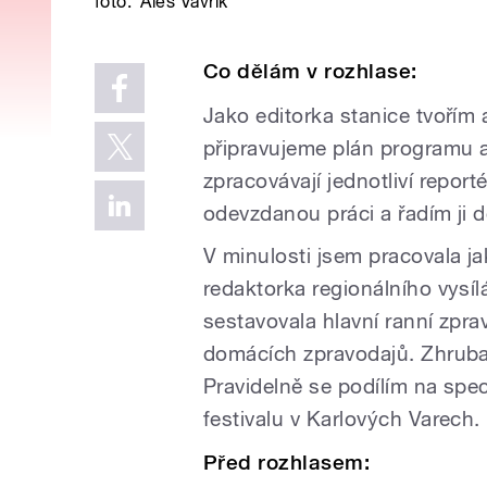
foto:
Aleš Vavřík
Co dělám v rozhlase:
Jako editorka stanice tvořím 
připravujeme plán programu a
zpracovávají jednotliví reporté
odevzdanou práci a řadím ji 
V minulosti jsem pracovala j
redaktorka regionálního vysí
sestavovala hlavní ranní zpra
domácích zpravodajů. Zhruba
Pravidelně se podílím na spec
festivalu v Karlových Varech.
Před rozhlasem: