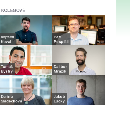
KOLEGOVÉ
Vojtěch
Petr
Koval
Pospíšil
Tomáš
Dalibor
Bystrý
Mrazík
Darina
Jakub
Sládečková
Lucký