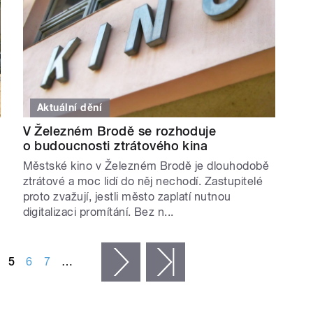
Aktuální dění
V Železném Brodě se rozhoduje
o budoucnosti ztrátového kina
Městské kino v Železném Brodě je dlouhodobě
ztrátové a moc lidí do něj nechodí. Zastupitelé
proto zvažují, jestli město zaplatí nutnou
digitalizaci promítání. Bez n...
5
6
7
…
následující ›
poslední »