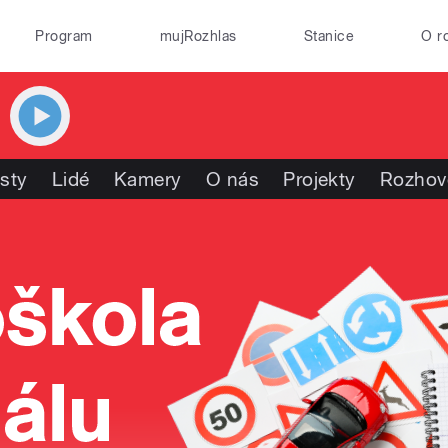
Program
mujRozhlas
Stanice
O r
isty
Lidé
Kamery
O nás
Projekty
Rozhov