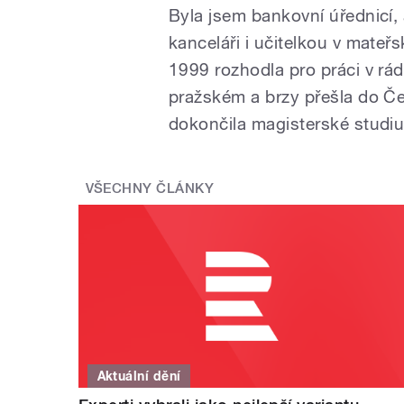
Byla jsem bankovní úřednicí, 
kanceláři i učitelkou v mateř
1999 rozhodla pro práci v r
pražském a brzy přešla do Č
dokončila magisterské studi
VŠECHNY ČLÁNKY
Aktuální dění