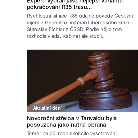
Experti vybrali jako nejlepší variantu
pokračování R35 trasu...
Rychlostní silnice R35 údajně povede Českým
rájem. Oznámil to hejtman Libereckého kraje
Stanislav Eichler z ČSSD. Podle něj o tom
rozhodla vláda. Kabinet ale studii...
Aktuální dění
Novoroční střelba v Tanvaldu byla
posouzena jako nutná obrana
Téměř po půl roce skončilo vyšetřování