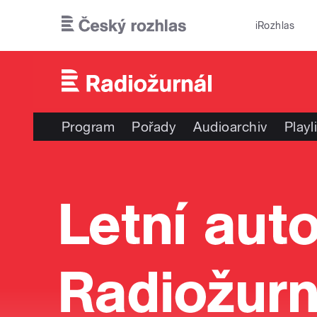
Přejít k hlavnímu obsahu
iRozhlas
Program
Pořady
Audioarchiv
Playl