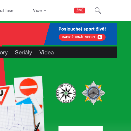
ozhlase
Více
ŽIVĚ
ory
Seriály
Videa