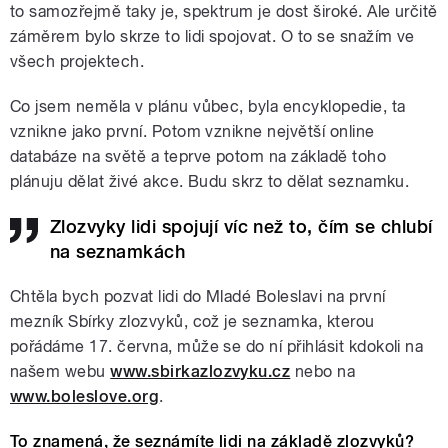
to samozřejmě taky je, spektrum je dost široké. Ale určitě
záměrem bylo skrze to lidi spojovat. O to se snažím ve
všech projektech.
Co jsem neměla v plánu vůbec, byla encyklopedie, ta
vznikne jako první. Potom vznikne největší online
databáze na světě a teprve potom na základě toho
plánuju dělat živé akce. Budu skrz to dělat seznamku.
Zlozvyky lidi spojují víc než to, čím se chlubí
na seznamkách
Chtěla bych pozvat lidi do Mladé Boleslavi na první
mezník Sbírky zlozvyků, což je seznamka, kterou
pořádáme 17. června, může se do ní přihlásit kdokoli na
našem webu
www.sbirkazlozvyku.cz
nebo na
www.boleslove.org
.
To znamená, že seznámíte lidi na základě zlozvyků?