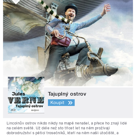
Tajuplný ostrov
Koupit
Lincolnův ostrov nikdo nikdy na mapě nenašel, a přece ho znají lidé
na celém světě. Už déle než sto třicet let na něm prožívají
dobrodružství s pěticí trosečníků, kteří na něm našli útočiště, a