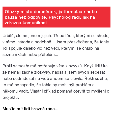
Otázky místo domněnek, já-formulace nebo
pauza než odpovíte. Psycholog radí, jak na
zdravou komunikaci
Určitě, ale ne jenom jejich. Třeba těch, kterými se shodují
v rámci národa a podobně... Jsem přesvědčena, že tohle
lidi spojuje daleko víc než věci, kterými se chlubí na
seznamkách nebo přátelům...
Profil samozřejmě potřebuje více zlozvyků. Když lidi říkali,
že nemají žádné zlozvyky, napsala jsem svých šedesát
nebo sedmdesát na web a lidem se ulevilo. Řekli si: aha,
to mě nenapadlo, že tohle by mohl být problém a
někomu vadit. Vlastní příklad pomáhá otevřít to myšlení o
projektu.
Musíte mít lidi hrozně ráda...