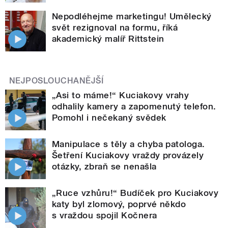
Nepodléhejme marketingu! Umělecký
svět rezignoval na formu, říká
akademický malíř Rittstein
NEJPOSLOUCHANĚJŠÍ
„Asi to máme!“ Kuciakovy vrahy
odhalily kamery a zapomenutý telefon.
Pomohl i nečekaný svědek
Manipulace s těly a chyba patologa.
Šetření Kuciakovy vraždy provázely
otázky, zbraň se nenašla
„Ruce vzhůru!“ Budíček pro Kuciakovy
katy byl zlomový, poprvé někdo
s vraždou spojil Kočnera