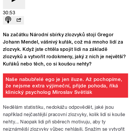
30:53
Na začátku Národní sbírky zlozvyků stojí Gregor
Johann Mendel, vášnivý kuřák, což má mnoho lidí za
zlozvyk. Když jste chtěla spojit lidi na základě
zlozvyků a vytvořit rodokmeny, jaký z nich je největší?
Kuřáků nebo těch, co si koušou nehty?
Naše nabubřelé ego je jen iluze. Až pochopíme,
že nejsme extra výjimeční, přijde pohoda, říká
klinický psycholog Miroslav Světlák
Nedělám statistiku, nedokážu odpovědět, jaké jsou
například nejčastější pracovní zlozvyky, kolik lidí si kouše
nehty... Naopak lidi při sběrech motivuju, aby ty
nejznámější zlozvyky vůbec nehlásili. Snažím se vytvořit