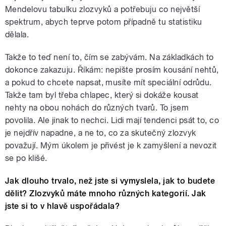
Mendelovu tabulku zlozvyků a potřebuju co největší
spektrum, abych teprve potom případně tu statistiku
dělala.
Takže to teď není to, čím se zabývám. Na základkách to
dokonce zakazuju. Říkám: nepište prosím kousání nehtů,
a pokud to chcete napsat, musíte mít speciální odrůdu.
Takže tam byl třeba chlapec, který si dokáže kousat
nehty na obou nohách do různých tvarů. To jsem
povolila. Ale jinak to nechci. Lidi mají tendenci psát to, co
je nejdřív napadne, a ne to, co za skutečný zlozvyk
považují. Mým úkolem je přivést je k zamyšlení a nevozit
se po klišé.
Jak dlouho trvalo, než jste si vymyslela, jak to budete
dělit? Zlozvyků máte mnoho různých kategorií. Jak
jste si to v hlavě uspořádala?