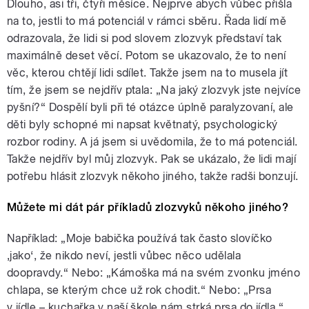
Dlouho, asi tři, čtyři měsíce. Nejprve abych vůbec přišla
na to, jestli to má potenciál v rámci sběru. Řada lidí mě
odrazovala, že lidi si pod slovem zlozvyk představí tak
maximálně deset věcí. Potom se ukazovalo, že to není
věc, kterou chtějí lidi sdílet. Takže jsem na to musela jít
tím, že jsem se nejdřív ptala: „Na jaký zlozvyk jste nejvíce
pyšní?“ Dospělí byli při té otázce úplně paralyzovaní, ale
děti byly schopné mi napsat květnatý, psychologický
rozbor rodiny. A já jsem si uvědomila, že to má potenciál.
Takže nejdřív byl můj zlozvyk. Pak se ukázalo, že lidi mají
potřebu hlásit zlozvyk někoho jiného, takže radši bonzují.
Můžete mi dát pár příkladů zlozvyků někoho jiného?
Například: „Moje babička používá tak často slovíčko
‚jako‘, že nikdo neví, jestli vůbec něco udělala
doopravdy.“ Nebo: „Kámoška má na svém zvonku jméno
chlapa, se kterým chce už rok chodit.“ Nebo: „Prsa
v jídle – kuchařka v naší škole nám strká prsa do jídla.“