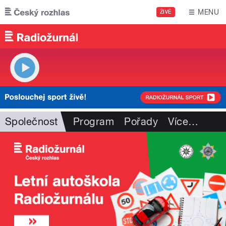
Přejít k hlavnímu obsahu
MENU
ŽIVĚ
Společnost
Program
Pořady
Více
…