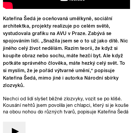
Kateřina Šedá je oceňovaná umělkyně, sociální
architektka, projekty realizuje po celém světě,
vystudovala grafiku na AVU v Praze. Zabývá se
spojováním lidí. „Snažila jsem se o to už jako dítě. Nic
jiného celý život nedělám. Razím teorii, že když si
koupíte obraz nebo sochu, máte hezčí byt. Ale když
potkáte správného člověka, máte hezký celý svět. To
si myslím, že je pořád výtvarné umění,“ popisuje
Kateřina Šedá, mimo jiné i autorka Národní sbírky
zlozvyků.
Nechci od lidí slyšet běžné zlozvyky, vozit se po klišé.
Kousání nehtů jsem povolila jen chlapci, který si je kouše
na obou nohou do různých tvarů, popisuje Kateřina Šedá