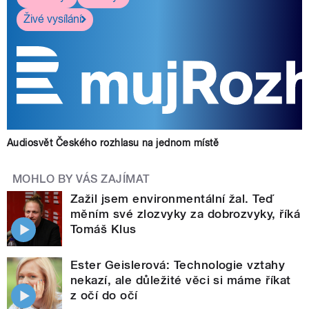
Živé vysílání
Audiosvět Českého rozhlasu na jednom místě
MOHLO BY VÁS ZAJÍMAT
Zažil jsem environmentální žal. Teď
měním své zlozvyky za dobrozvyky, říká
Tomáš Klus
Ester Geislerová: Technologie vztahy
nekazí, ale důležité věci si máme říkat
z očí do očí