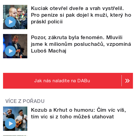
Kuciak otevřel dveře a vrah vystřelil.
Pro peníze si pak dojel k muži, který ho
práskl policii
Pozor, zákruta byla fenomén. Mluvili
jsme k milionům posluchačů, vzpomíná
Luboš Machaj
Jak nás naladíte na DABu
VÍCE Z POŘADU
Kozub a Krhut o humoru: Čím víc víš,
tím víc si z toho můžeš utahovat