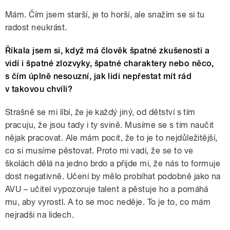
Mám. Čím jsem starší, je to horší, ale snažím se si tu
radost neukrást.
Říkala jsem si, když má člověk špatné zkušenosti a
vidí i špatné zlozvyky, špatné charaktery nebo něco,
s čím úplně nesouzní, jak lidi nepřestat mít rád
v takovou chvíli?
Strašně se mi líbí, že je každý jiný, od dětství s tím
pracuju, že jsou tady i ty svině. Musíme se s tím naučit
nějak pracovat. Ale mám pocit, že to je to nejdůležitější,
co si musíme pěstovat. Proto mi vadí, že se to ve
školách dělá na jedno brdo a přijde mi, že nás to formuje
dost negativně. Učení by mělo probíhat podobně jako na
AVU – učitel vypozoruje talent a pěstuje ho a pomáhá
mu, aby vyrostl. A to se moc neděje. To je to, co mám
nejradši na lidech.