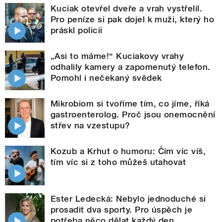
Kuciak otevřel dveře a vrah vystřelil.
Pro peníze si pak dojel k muži, který ho
práskl policii
„Asi to máme!“ Kuciakovy vrahy
odhalily kamery a zapomenutý telefon.
Pomohl i nečekaný svědek
Mikrobiom si tvoříme tím, co jíme, říká
gastroenterolog. Proč jsou onemocnění
střev na vzestupu?
Kozub a Krhut o humoru: Čím víc víš,
tím víc si z toho můžeš utahovat
Ester Ledecká: Nebylo jednoduché si
prosadit dva sporty. Pro úspěch je
potřeba něco dělat každý den