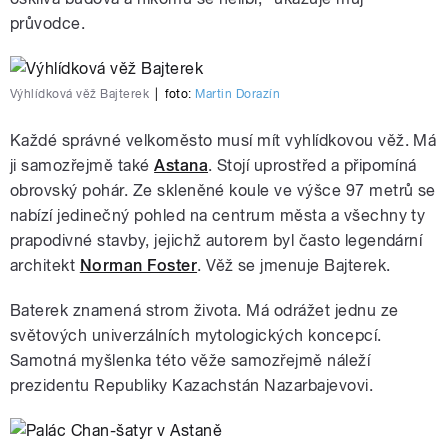
průvodce.
Výhlídková věž Bajterek
|
foto:
Martin Dorazín
Každé správné velkoměsto musí mít vyhlídkovou věž. Má
ji samozřejmě také
Astana
. Stojí uprostřed a připomíná
obrovský pohár. Ze skleněné koule ve výšce 97 metrů se
nabízí jedinečný pohled na centrum města a všechny ty
prapodivné stavby, jejichž autorem byl často legendární
architekt
Norman Foster
. Věž se jmenuje Bajterek.
Baterek znamená strom života. Má odrážet jednu ze
světových univerzálních mytologických koncepcí.
Samotná myšlenka této věže samozřejmě náleží
prezidentu Republiky Kazachstán Nazarbajevovi.