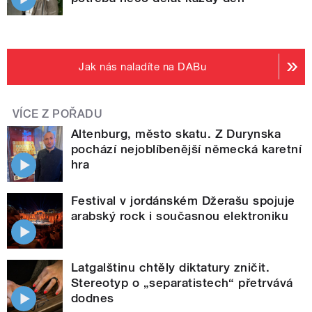
Jak nás naladíte na DABu
VÍCE Z POŘADU
Altenburg, město skatu. Z Durynska
pochází nejoblíbenější německá karetní
hra
Festival v jordánském Džerašu spojuje
arabský rock i současnou elektroniku
Latgalštinu chtěly diktatury zničit.
Stereotyp o „separatistech“ přetrvává
dodnes