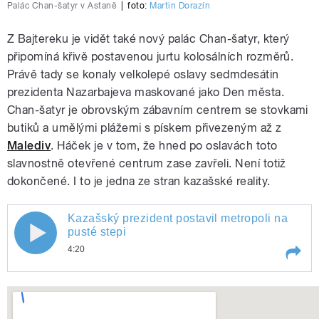
Palác Chan-šatyr v Astaně
|
foto:
Martin Dorazín
Z Bajtereku je vidět také nový palác Chan-šatyr, který
připomíná křivě postavenou jurtu kolosálních rozměrů.
Právě tady se konaly velkolepé oslavy sedmdesátin
prezidenta Nazarbajeva maskované jako Den města.
Chan-šatyr je obrovským zábavním centrem se stovkami
butiků a umělými plážemi s pískem přivezeným až z
Malediv
. Háček je v tom, že hned po oslavách toto
slavnostně otevřené centrum zase zavřeli. Není totiž
dokončené. I to je jedna ze stran kazašské reality.
Kazašský prezident postavil metropoli na
Kazašský prezident postavil metropoli
pusté stepi
4:20
na pusté stepi
Play /
Kazašský prezident postavil metropoli na pusté stepi