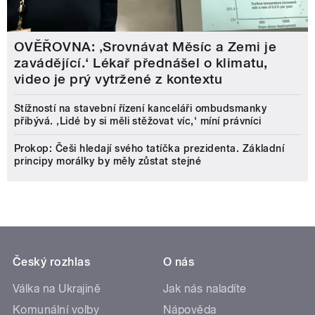
OVĚŘOVNA: ‚Srovnávat Měsíc a Zemi je
zavádějící.‘ Lékař přednášel o klimatu,
video je prý vytržené z kontextu
Stížností na stavební řízení kanceláři ombudsmanky
přibývá. ‚Lidé by si měli stěžovat víc,‘ míní právníci
Prokop: Češi hledají svého tatíčka prezidenta. Základní
principy morálky by měly zůstat stejné
Český rozhlas
O nás
Válka na Ukrajině
Jak nás naladíte
Komunální volby
Nápověda