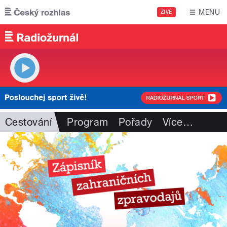
Přejít k hlavnímu obsahu
MENU
ŽIVĚ
Cestování
Program
Pořady
Více
…