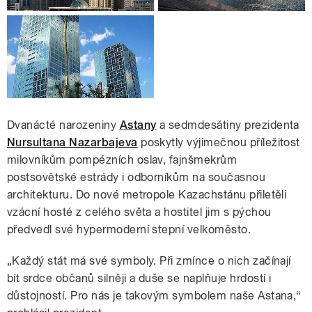
Dvanácté narozeniny
Astany
a sedmdesátiny prezidenta
Nursultana Nazarbajeva
poskytly výjimečnou příležitost
milovníkům pompézních oslav, fajnšmekrům
postsovětské estrády i odborníkům na současnou
architekturu. Do nové metropole Kazachstánu přiletěli
vzácní hosté z celého světa a hostitel jim s pýchou
předvedl své hypermoderní stepní velkoměsto.
„Každý stát má své symboly. Při zmínce o nich začínají
bít srdce občanů silněji a duše se naplňuje hrdostí i
důstojností. Pro nás je takovým symbolem naše Astana,“