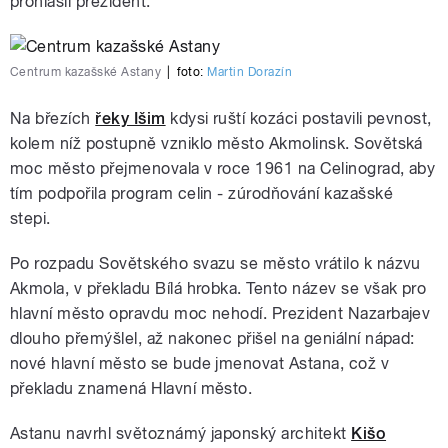
prohlásil prezident.
Centrum kazašské Astany
|
foto:
Martin Dorazín
Na březích
řeky Išim
kdysi ruští kozáci postavili pevnost,
kolem níž postupně vzniklo město Akmolinsk. Sovětská
moc město přejmenovala v roce 1961 na Celinograd, aby
tím podpořila program celin - zúrodňování kazašské
stepi.
Po rozpadu Sovětského svazu se město vrátilo k názvu
Akmola, v překladu Bílá hrobka. Tento název se však pro
hlavní město opravdu moc nehodí. Prezident Nazarbajev
dlouho přemýšlel, až nakonec přišel na geniální nápad:
nové hlavní město se bude jmenovat Astana, což v
překladu znamená Hlavní město.
Astanu navrhl světoznámý japonský architekt
Kišo