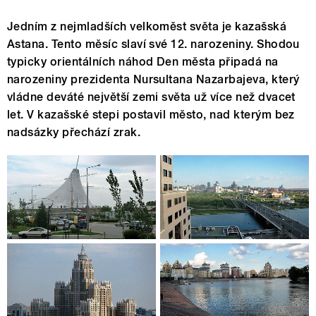
Jedním z nejmladších velkoměst světa je kazašská
Astana. Tento měsíc slaví své 12. narozeniny. Shodou
typicky orientálních náhod Den města připadá na
narozeniny prezidenta Nursultana Nazarbajeva, který
vládne deváté největší zemi světa už více než dvacet
let. V kazašské stepi postavil město, nad kterým bez
nadsázky přechází zrak.