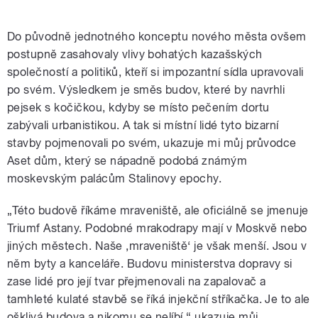
Do původně jednotného konceptu nového města ovšem
postupně zasahovaly vlivy bohatých kazašských
společností a politiků, kteří si impozantní sídla upravovali
po svém. Výsledkem je směs budov, které by navrhli
pejsek s kočičkou, kdyby se místo pečením dortu
zabývali urbanistikou. A tak si místní lidé tyto bizarní
stavby pojmenovali po svém, ukazuje mi můj průvodce
Aset dům, který se nápadně podobá známým
moskevským palácům Stalinovy epochy.
„Této budově říkáme mraveniště, ale oficiálně se jmenuje
Triumf Astany. Podobné mrakodrapy mají v Moskvě nebo
jiných městech. Naše ‚mraveniště‘ je však menší. Jsou v
něm byty a kanceláře. Budovu ministerstva dopravy si
zase lidé pro její tvar přejmenovali na zapalovač a
tamhleté kulaté stavbě se říká injekční stříkačka. Je to ale
ošklivá budova a nikomu se nelíbí,“ ukazuje můj