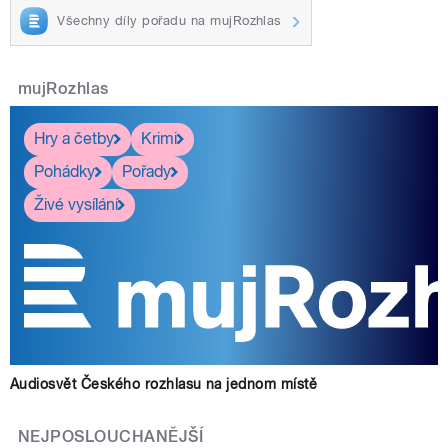
Všechny díly pořadu na mujRozhlas
mujRozhlas
Hry a četby
Krimi
Pohádky
Pořady
Živé vysílání
Audiosvět Českého rozhlasu na jednom místě
NEJPOSLOUCHANĚJŠÍ