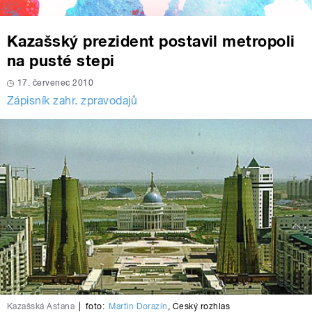
Kazašský prezident postavil metropoli
na pusté stepi
17. červenec 2010
Zápisník zahr. zpravodajů
Kazašská Astana
|
foto:
Martin Dorazín
,
Český rozhlas