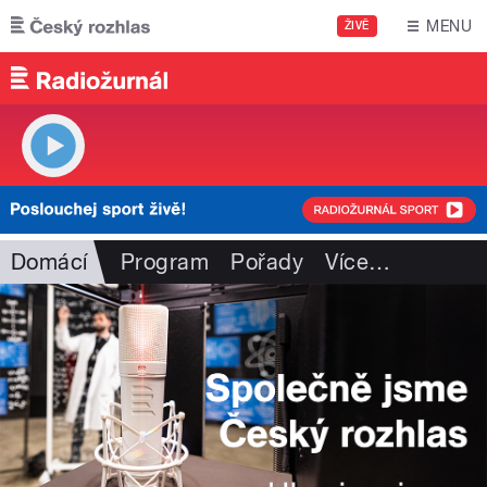
Přejít k hlavnímu obsahu
MENU
ŽIVĚ
Domácí
Program
Pořady
Více
…