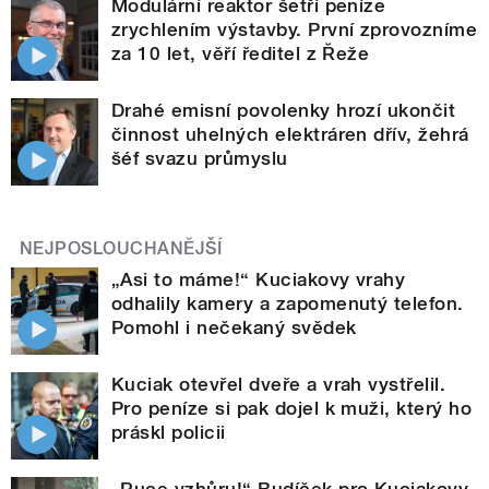
Modulární reaktor šetří peníze
zrychlením výstavby. První zprovozníme
za 10 let, věří ředitel z Řeže
Drahé emisní povolenky hrozí ukončit
činnost uhelných elektráren dřív, žehrá
šéf svazu průmyslu
NEJPOSLOUCHANĚJŠÍ
„Asi to máme!“ Kuciakovy vrahy
odhalily kamery a zapomenutý telefon.
Pomohl i nečekaný svědek
Kuciak otevřel dveře a vrah vystřelil.
Pro peníze si pak dojel k muži, který ho
práskl policii