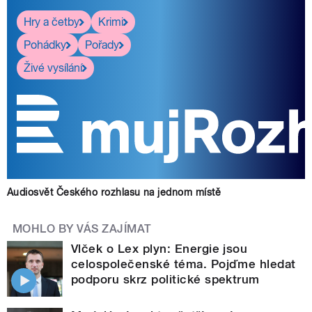
Hry a četby
Krimi
Pohádky
Pořady
Živé vysílání
Audiosvět Českého rozhlasu na jednom místě
MOHLO BY VÁS ZAJÍMAT
Vlček o Lex plyn: Energie jsou
celospolečenské téma. Pojďme hledat
podporu skrz politické spektrum