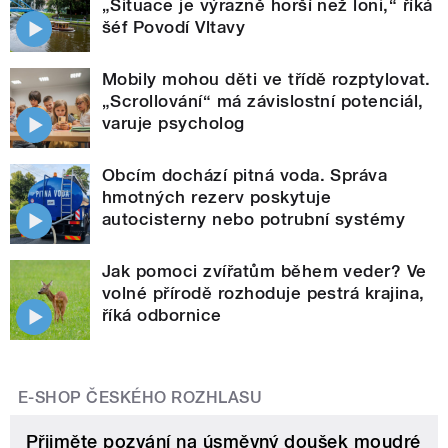
„Situace je výrazně horší než loni,“ říká
šéf Povodí Vltavy
Mobily mohou děti ve třídě rozptylovat.
„Scrollování“ má závislostní potenciál,
varuje psycholog
Obcím dochází pitná voda. Správa
hmotných rezerv poskytuje
autocisterny nebo potrubní systémy
Jak pomoci zvířatům během veder? Ve
volné přírodě rozhoduje pestrá krajina,
říká odbornice
E-SHOP ČESKÉHO ROZHLASU
Přijměte pozvání na úsměvný doušek moudré