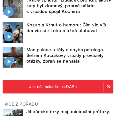
„Ruce vzhůru!“ Budíček pro Kuciakovy
katy byl zlomový, poprvé někdo
s vraždou spojil Kočnera
Kozub a Krhut o humoru: Čím víc víš,
tím víc si z toho můžeš utahovat
Manipulace s těly a chyba patologa.
Šetření Kuciakovy vraždy provázely
otázky, zbraň se nenašla
Jak nás naladíte na DABu
VÍCE Z POŘADU
Jihočeské řeky mají minimální průtoky.