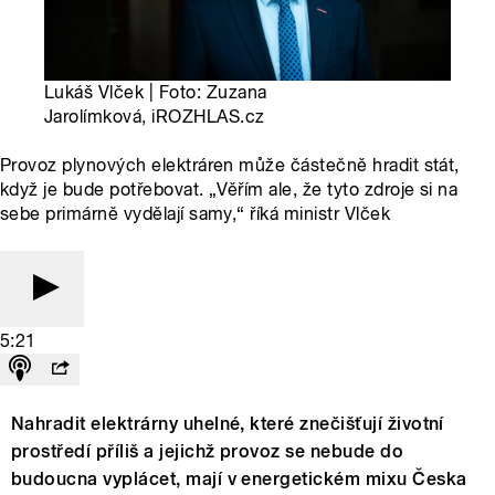
Lukáš Vlček | Foto: Zuzana
Jarolímková, iROZHLAS.cz
Provoz plynových elektráren může částečně hradit stát,
když je bude potřebovat. „Věřím ale, že tyto zdroje si na
sebe primárně vydělají samy,“ říká ministr Vlček
5:21
Nahradit elektrárny uhelné, které znečišťují životní
prostředí příliš a jejichž provoz se nebude do
budoucna vyplácet, mají v energetickém mixu Česka