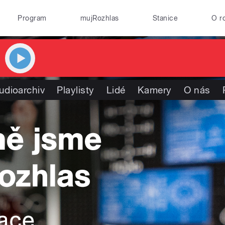
Program
mujRozhlas
Stanice
O r
udioarchiv
Playlisty
Lidé
Kamery
O nás