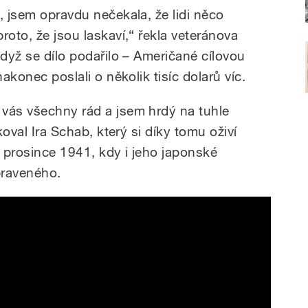
, jsem opravdu nečekala, že lidi něco
roto, že jsou laskaví,“ řekla veteránova
když se dílo podařilo – Američané cílovou
nakonec poslali o několik tisíc dolarů víc.
vás všechny rád a jsem hrdý na tuhle
koval Ira Schab, který si díky tomu oživí
 prosince 1941, kdy i jeho japonské
praveného.
an Ira Schab looks back