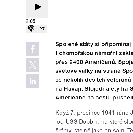
2:05
Spojené státy si připomínaj
tichomořskou námořní zákla
přes 2400 Američanů. Spoje
světové války na straně Sp
se několik desítek veterán
na Havaji. Stojednaletý Ira
Američané na cestu přispěli
Když 7. prosince 1941 ráno J
loď USS Dobbin, na které slou
šrámy, stejně jako on sám. T