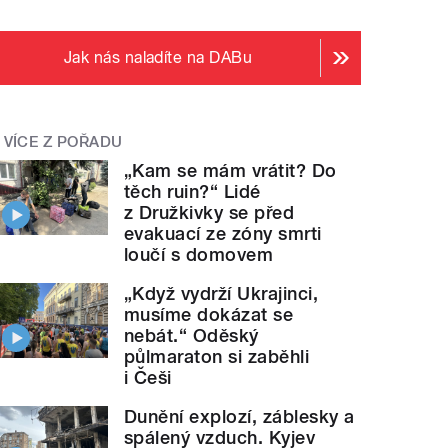
Jak nás naladíte na DABu
VÍCE Z POŘADU
„Kam se mám vrátit? Do
těch ruin?“ Lidé
z Družkivky se před
evakuací ze zóny smrti
loučí s domovem
„Když vydrží Ukrajinci,
musíme dokázat se
nebát.“ Oděský
půlmaraton si zaběhli
i Češi
Dunění explozí, záblesky a
spálený vzduch. Kyjev