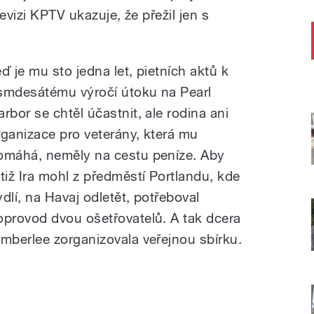
levizi KPTV ukazuje, že přežil jen s
eď je mu sto jedna let, pietních aktů k
smdesátému výročí útoku na Pearl
arbor se chtěl účastnit, ale rodina ani
rganizace pro veterány, která mu
omáhá, neměly na cestu peníze. Aby
otiž Ira mohl z předměstí Portlandu, kde
ydlí, na Havaj odletět, potřeboval
oprovod dvou ošetřovatelů. A tak dcera
imberlee zorganizovala veřejnou sbírku.