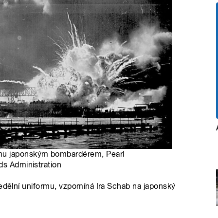
hu japonským bombardérem, Pearl
ds Administration
nedělní uniformu, vzpomíná Ira Schab na japonský