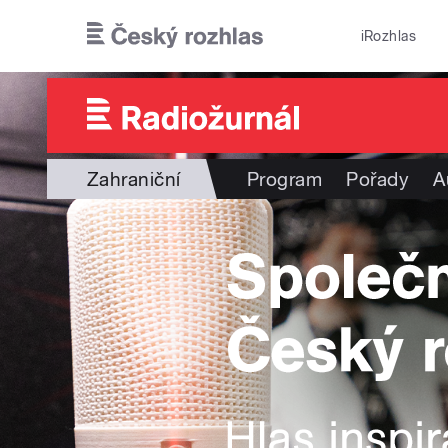
Přejít k hlavnímu obsahu
iRozhlas
Zahraniční
Program
Pořady
A