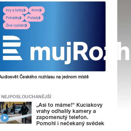
Hry a četby
Krimi
Pohádky
Pořady
Živé vysílání
Audiosvět Českého rozhlasu na jednom místě
NEJPOSLOUCHANĚJŠÍ
„Asi to máme!“ Kuciakovy
vrahy odhalily kamery a
zapomenutý telefon.
Pomohl i nečekaný svědek