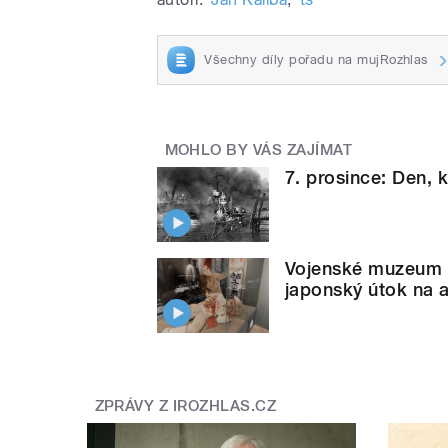
Všechny díly pořadu na mujRozhlas
MOHLO BY VÁS ZAJÍMAT
7. prosince: Den, 
Vojenské muzeum P
japonský útok na 
ZPRÁVY Z IROZHLAS.CZ