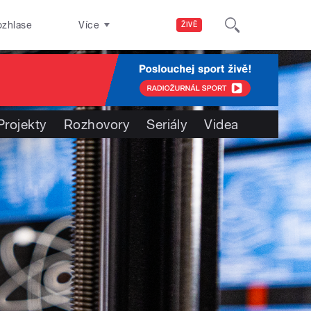
ozhlase
Více
ŽIVĚ
Projekty
Rozhovory
Seriály
Videa