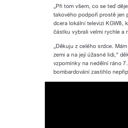
„
Při tom všem, co se teď děje
takového podpoří prostě jen p
dcera lokální televizi KGW8, 
částku vybrali velmi rychle a 
„
Děkuju z celého srdce. Mám 
zemi a na její úžasné lidi,“ dě
vzpomínky na nedělní ráno 7.
bombardování zastihlo nepři
Oregon Pearl Harbor veter