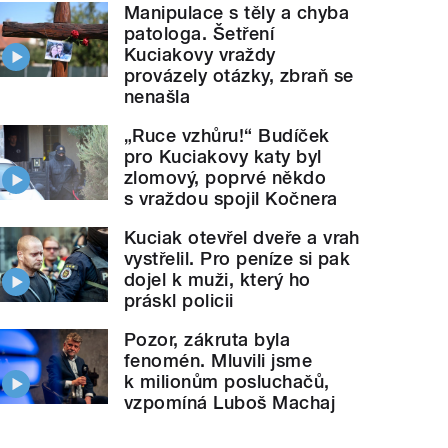
Manipulace s těly a chyba
patologa. Šetření
Kuciakovy vraždy
provázely otázky, zbraň se
nenašla
„Ruce vzhůru!“ Budíček
pro Kuciakovy katy byl
zlomový, poprvé někdo
s vraždou spojil Kočnera
Kuciak otevřel dveře a vrah
vystřelil. Pro peníze si pak
dojel k muži, který ho
práskl policii
Pozor, zákruta byla
fenomén. Mluvili jsme
k milionům posluchačů,
vzpomíná Luboš Machaj