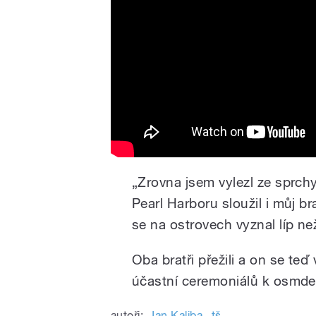
„
Zrovna jsem vylezl ze sprchy
Pearl Harboru sloužil i můj br
se na ostrovech vyznal líp n
Oba bratři přežili a on se teď
účastní ceremoniálů k osmde
autoři:
Jan Kaliba
,
tš