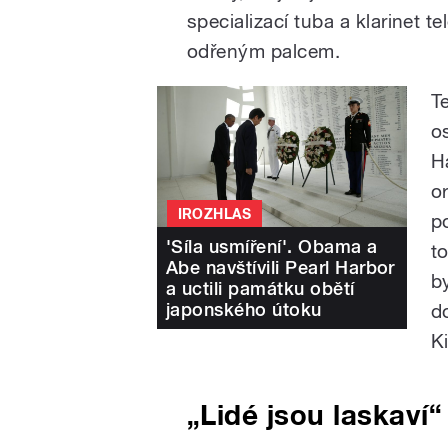
specializací tuba a klarinet te
odřeným palcem.
T
o
H
o
IROZHLAS
p
'Síla usmíření'. Obama a
t
Abe navštívili Pearl Harbor
b
a uctili památku obětí
japonského útoku
d
K
„Lidé
jsou laskaví“