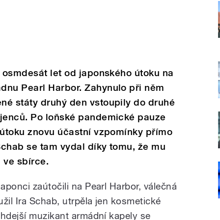
í osmdesát let od japonského útoku na
dnu Pearl Harbor. Zahynulo při něm
né státy druhý den vstoupily do druhé
ojenců. Po loňské pandemické pauze
ů útoku znovu účastní vzpomínky přímo
 Schab
se tam vydal díky tomu, že mu
 ve sbírce.
aponci zaútočili na Pearl Harbor, válečná
žil Ira Schab, utrpěla jen kosmetické
ehdejší muzikant armádní kapely se