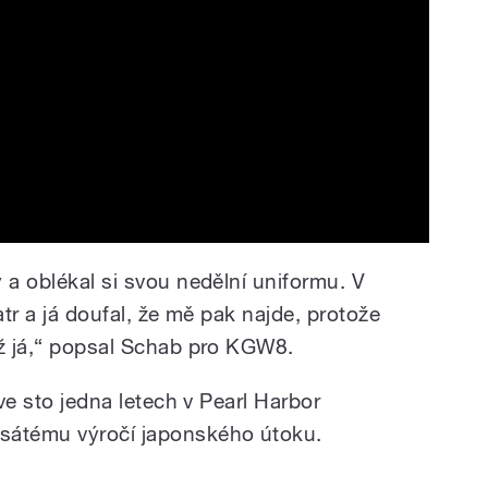
 a oblékal si svou nedělní uniformu. V
atr a já doufal, že mě pak najde, protože
ež já,“ popsal Schab pro KGW8.
 ve sto jedna letech v Pearl Harbor
sátému výročí japonského útoku.