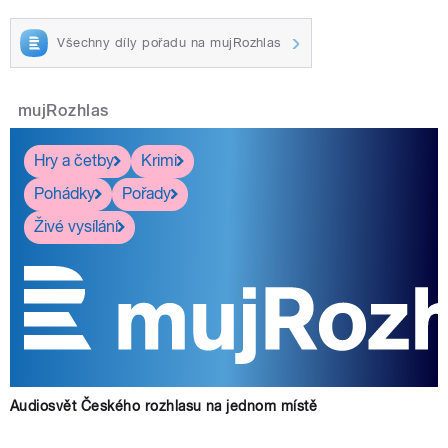
Všechny díly pořadu na mujRozhlas
mujRozhlas
Hry a četby
Krimi
Pohádky
Pořady
Živé vysílání
Audiosvět Českého rozhlasu na jednom místě