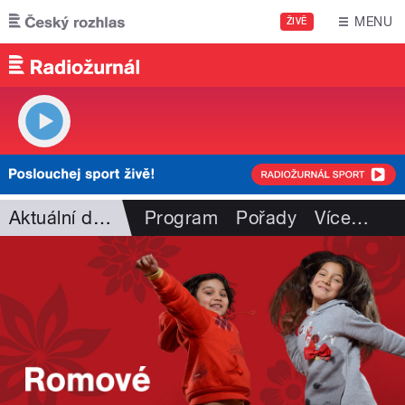
Přejít k hlavnímu obsahu
MENU
ŽIVĚ
Aktuální dění
Program
Pořady
Více
…