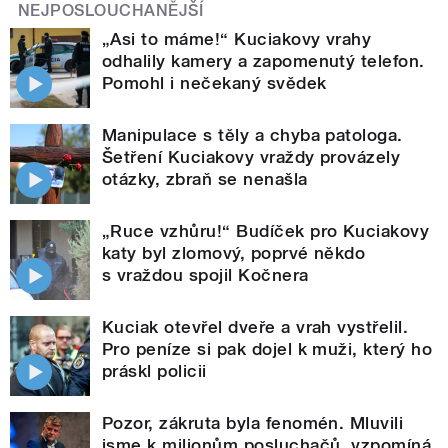
NEJPOSLOUCHANĚJŠÍ
„Asi to máme!“ Kuciakovy vrahy
odhalily kamery a zapomenutý telefon.
Pomohl i nečekaný svědek
Manipulace s těly a chyba patologa.
Šetření Kuciakovy vraždy provázely
otázky, zbraň se nenašla
„Ruce vzhůru!“ Budíček pro Kuciakovy
katy byl zlomový, poprvé někdo
s vraždou spojil Kočnera
Kuciak otevřel dveře a vrah vystřelil.
Pro peníze si pak dojel k muži, který ho
práskl policii
Pozor, zákruta byla fenomén. Mluvili
jsme k milionům posluchačů, vzpomíná