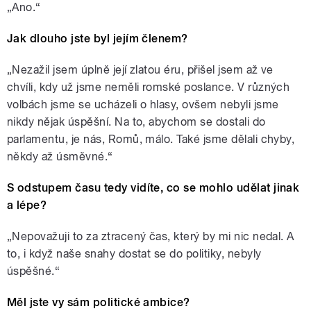
„Ano.“
Jak dlouho jste byl jejím členem?
„Nezažil jsem úplně její zlatou éru, přišel jsem až ve
chvíli, kdy už jsme neměli romské poslance. V různých
volbách jsme se ucházeli o hlasy, ovšem nebyli jsme
nikdy nějak úspěšní. Na to, abychom se dostali do
parlamentu, je nás, Romů, málo. Také jsme dělali chyby,
někdy až úsměvné.“
S odstupem času tedy vidíte, co se mohlo udělat jinak
a lépe?
„Nepovažuji to za ztracený čas, který by mi nic nedal. A
to, i když naše snahy dostat se do politiky, nebyly
úspěšné.“
Měl jste vy sám politické ambice?