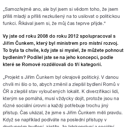
„Samozřejmě ano, ale byl jsem si vědom toho, že jsem
příliš mladý a příliš nezkušený na to usilovat o politickou
funkci. Říkával jsem si, že můj čas teprve přijde.“
Vy jste od roku 2008 do roku 2012 spolupracoval s
Jiřím Čunkem, který byl ministrem pro místní rozvoj.
To byla ta chvíle, kdy jste si myslel, že můžete pohnout
bydlením? Podílel jste se na jeho koncepci, podle
které se Romové rozdělovali do tří kategorií.
„Projekt s Jiřím Čunkem byl okrajově politický. V danou
chvíli mi šlo o to, abych změnil a zlepšil bydlení Romů v
ČR a zlepšil stav vyloučených lokalit. K diverzifikaci lidí,
kterým se pomáhá, musí vždycky dojít, protože jsou na
různé sociální úrovni a každý potřebuje trochu jiný
přístup. Čas ukázal, že jsme s Jiřím Čunkem měli pravdu.
Když se například podíváte na poslední přístupy v
dostupném bydlení, zjistíte, že lidskoprávní a sociální