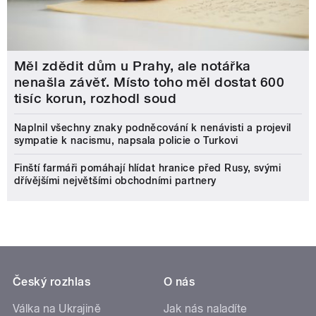
Měl zdědit dům u Prahy, ale notářka
nenašla závěť. Místo toho měl dostat 600
tisíc korun, rozhodl soud
Naplnil všechny znaky podněcování k nenávisti a projevil
sympatie k nacismu, napsala policie o Turkovi
Finští farmáři pomáhají hlídat hranice před Rusy, svými
dřívějšími největšími obchodními partnery
Český rozhlas
O nás
Válka na Ukrajině
Jak nás naladíte