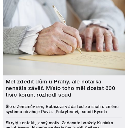
Měl zdědit dům u Prahy, ale notářka
nenašla závěť. Místo toho měl dostat 600
tisíc korun, rozhodl soud
Šlo o Zemanův sen, Babišova vláda teď ze snah o změnu
systému obviňuje Pavla. ‚Pokrytectví,‘ soudí Kysela
Skrytý kontakt, jasný motiv. Zadavatel vraždy Kuciaka