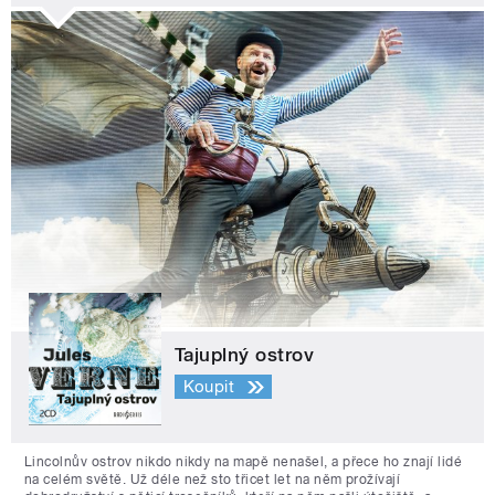
Tajuplný ostrov
Koupit
Lincolnův ostrov nikdo nikdy na mapě nenašel, a přece ho znají lidé
na celém světě. Už déle než sto třicet let na něm prožívají