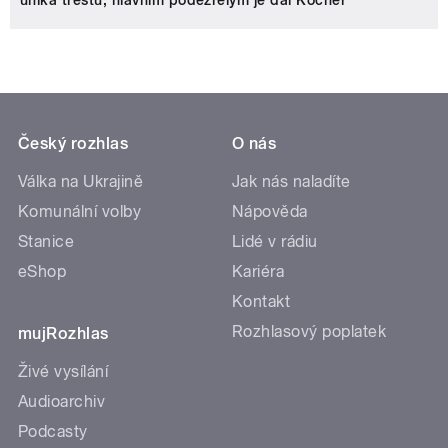
uniká trestu, hlavním podezřelým je dál Kočner
Český rozhlas
O nás
Válka na Ukrajině
Jak nás naladíte
Komunální volby
Nápověda
Stanice
Lidé v rádiu
eShop
Kariéra
Kontakt
Rozhlasový poplatek
mujRozhlas
Živé vysílání
Audioarchiv
Podcasty