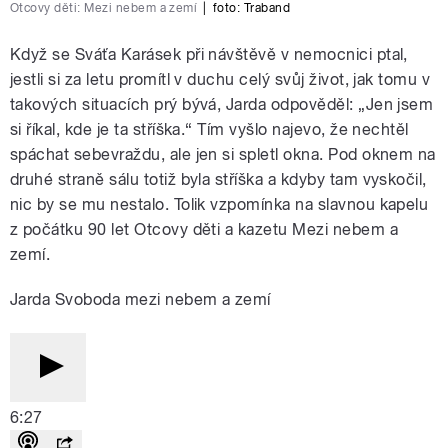
Otcovy děti: Mezi nebem a zemí
|
foto:
Traband
Když se Sváťa Karásek při návštěvě v nemocnici ptal,
jestli si za letu promítl v duchu celý svůj život, jak tomu v
takových situacích prý bývá, Jarda odpověděl: „Jen jsem
si říkal, kde je ta stříška.“ Tím vyšlo najevo, že nechtěl
spáchat sebevraždu, ale jen si spletl okna. Pod oknem na
druhé straně sálu totiž byla stříška a kdyby tam vyskočil,
nic by se mu nestalo. Tolik vzpomínka na slavnou kapelu
z počátku 90 let Otcovy děti a kazetu Mezi nebem a
zemí.
Jarda Svoboda mezi nebem a zemí
6:27