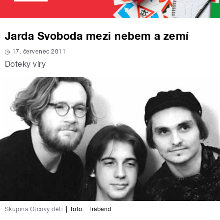
Jarda Svoboda mezi nebem a zemí
17. červenec 2011
Doteky víry
Skupina Otcovy děti
|
foto:
Traband