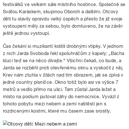
festiválků ve velkém sále místního hostince. Společně se
Sváťou Karáskem, skupinou Oboroh a dalšími. Otcovy
děti tu slavily opravdu velký úspěch a přesto že již svoje
vystoupení měly za sebou, bylo domluveno, že na závěr
ještě jednou vystoupí.
Čas čekání si muzikanti krátili drobnými vtípky. V jednom
z nich Jarda Svoboda řekl spoluhráčům z kapely: „Bacha
kluci teď se na něco dívejte.“ Všichni čekali, co bude, a
Jarda se rozběhl proti otevřenému oknu a vyskočil z něj.
Krev nám ztuhla v žilách nad tím obrazem, jak se zpívá v
jedné country písničce. Okno totiž bylo asi ve výšce 7
metrů a vedlo přímo na ulici. Tam zůstal Jarda ležet a
místo na podium putoval záhy do nemocnice. Vyvázl z
tohoto pobytu mezi nebem a zemí naštěstí jen s
rozdrcenými kostmi, které mu časem zase srostly.