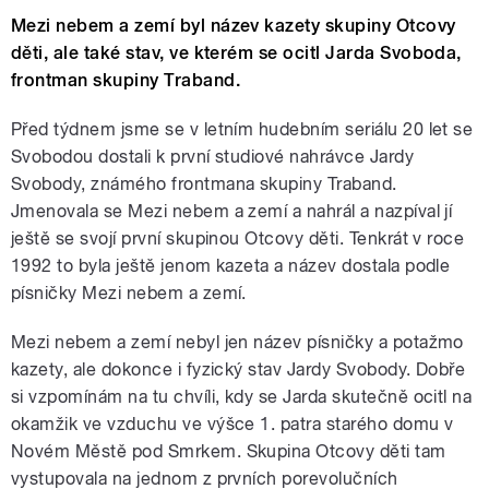
Mezi nebem a zemí byl název kazety skupiny Otcovy
děti, ale také stav, ve kterém se ocitl Jarda Svoboda,
frontman skupiny Traband.
Před týdnem jsme se v letním hudebním seriálu 20 let se
Svobodou dostali k první studiové nahrávce Jardy
Svobody, známého frontmana skupiny Traband.
Jmenovala se Mezi nebem a zemí a nahrál a nazpíval jí
ještě se svojí první skupinou Otcovy děti. Tenkrát v roce
1992 to byla ještě jenom kazeta a název dostala podle
písničky Mezi nebem a zemí.
Mezi nebem a zemí nebyl jen název písničky a potažmo
kazety, ale dokonce i fyzický stav Jardy Svobody. Dobře
si vzpomínám na tu chvíli, kdy se Jarda skutečně ocitl na
okamžik ve vzduchu ve výšce 1. patra starého domu v
Novém Městě pod Smrkem. Skupina Otcovy děti tam
vystupovala na jednom z prvních porevolučních