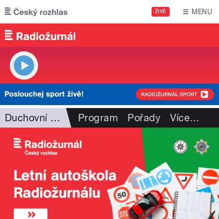
Přejít k hlavnímu obsahu
MENU
ŽIVĚ
Duchovní hudba
Program
Pořady
Více
…