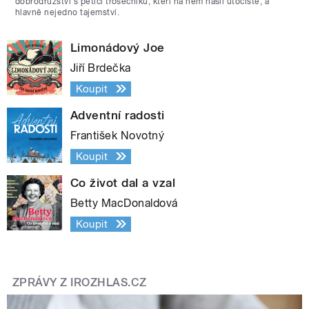
dobrodružství s pěticí trosečníků, kteří na něm našli útočiště, a
hlavně nejedno tajemství.
Limonádový Joe
Jiří Brdečka
Koupit
Adventní radosti
František Novotný
Koupit
Co život dal a vzal
Betty MacDonaldová
Koupit
ZPRÁVY Z IROZHLAS.CZ