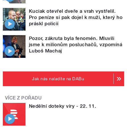
Kuciak otevřel dveře a vrah vystřelil.
Pro peníze si pak dojel k muži, který ho
práskl policii
Pozor, zákruta byla fenomén. Mluvili
jsme k milionům posluchačů, vzpomíná
Luboš Machaj
Jak nás naladíte na DABu
VÍCE Z POŘADU
Nedělní doteky víry - 22. 11.