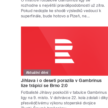
O mistrovi fotbalové Gambrinus ligy se
rozhodne s největší pravděpodobností už zítra.
Pokud nedojde ke shodě výsledků vedoucí k
superfinále, bude hotovo a Plzeň, ne...
Aktuální dění
Jihlava i o deseti porazila v Gambrinus
lize trápící se Brno 2:0
Fotbalisté Jihlavy poskočili v tabulce Gambrinus
ligy na 9. místo. V dohrávce 22. kola zdolali i díky
přesvědčivému výkonu stoperské dvojice