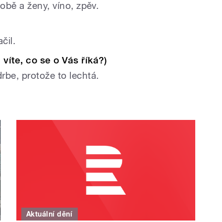
době a ženy, víno, zpěv.
ačil.
víte, co se o Vás říká?)
be, protože to lechtá.
Aktuální dění