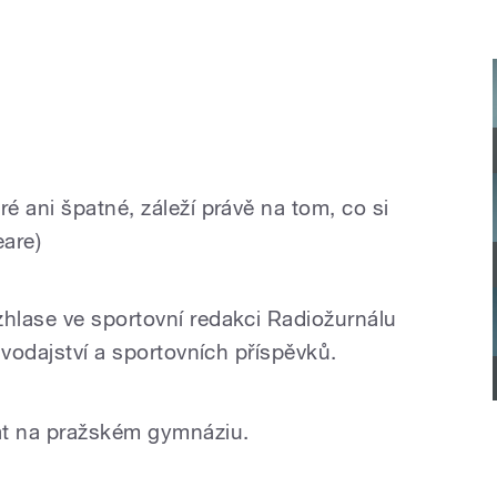
 ani špatné, záleží právě na tom, co si
eare)
hlase ve sportovní redakci Radiožurnálu
avodajství a sportovních příspěvků.
at na pražském gymnáziu.