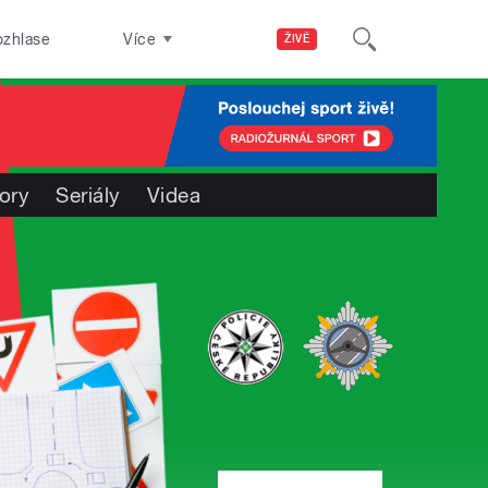
ozhlase
Více
ŽIVĚ
ory
Seriály
Videa