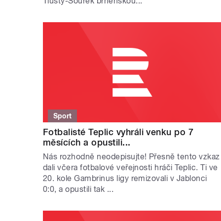
Tlustý-Šourek brněnskou...
Sport
Fotbalisté Teplic vyhráli venku po 7
měsících a opustili...
Nás rozhodně neodepisujte! Přesně tento vzkaz
dali včera fotbalové veřejnosti hráči Teplic. Ti ve
20. kole Gambrinus ligy remizovali v Jablonci
0:0, a opustili tak ...