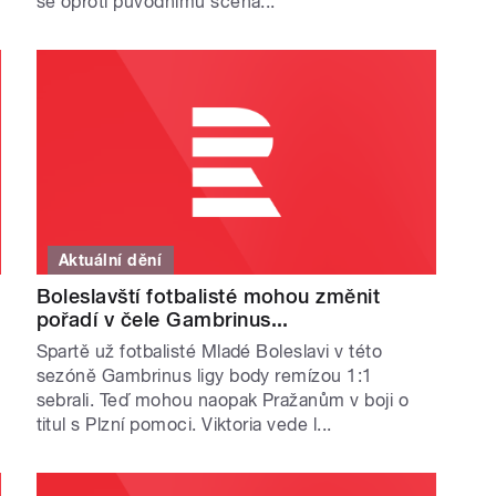
se oproti původnímu scéná...
Aktuální dění
Boleslavští fotbalisté mohou změnit
pořadí v čele Gambrinus...
Spartě už fotbalisté Mladé Boleslavi v této
sezóně Gambrinus ligy body remízou 1:1
sebrali. Teď mohou naopak Pražanům v boji o
titul s Plzní pomoci. Viktoria vede l...