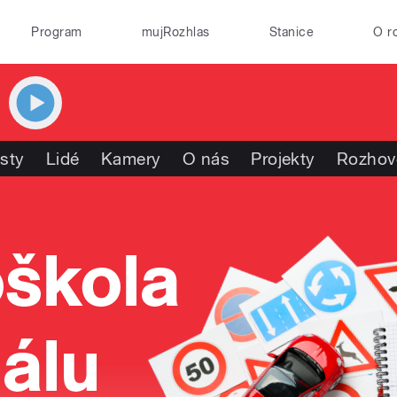
Program
mujRozhlas
Stanice
O r
isty
Lidé
Kamery
O nás
Projekty
Rozhov