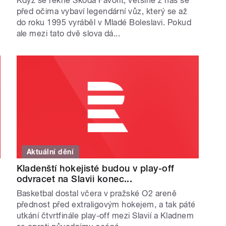
Když se řekne Škoda Favorit, většině z nás se
před očima vybaví legendární vůz, který se až
do roku 1995 vyráběl v Mladé Boleslavi. Pokud
ale mezi tato dvě slova dá...
Aktuální dění
Kladenští hokejisté budou v play-off
odvracet na Slavii konec...
Basketbal dostal včera v pražské O2 areně
přednost před extraligovým hokejem, a tak páté
utkání čtvrtfinále play-off mezi Slavií a Kladnem