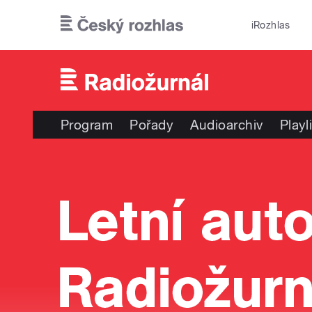
Přejít k hlavnímu obsahu
iRozhlas
Program
Pořady
Audioarchiv
Playl