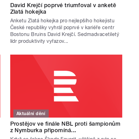
David Krejčí poprvé triumfoval v anketě
Zlatá hokejka
Anketu Zlatá hokejka pro nejlepšího hokejistu
České republiky vyhrál poprvé v kariéře centr
Bostonu Bruins David Krejčí. Sedmadvacetiletý
lídr produktivity vyřazov...
Aktuální dění
Prostějov ve finále NBL proti šampionům
z Nymburka připomíná...