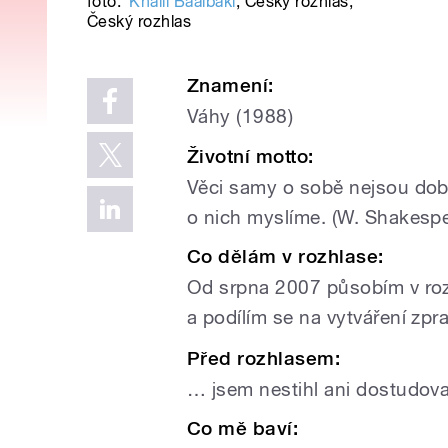
foto:
Khalil Baalbaki
,
Český rozhlas
,
Český rozhlas
Znamení:
Váhy (1988)
Životní motto:
Věci samy o sobě nejsou dobré
o nich myslíme. (W. Shakesp
Co dělám v rozhlase:
Od srpna 2007 působím v roz
a podílím se na vytváření zpr
Před rozhlasem:
… jsem nestihl ani dostudov
Co mě baví: