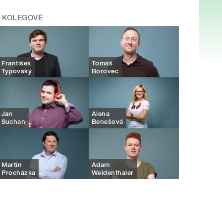
KOLEGOVÉ
František
Tomáš
Typovský
Borovec
Jan
Alena
Suchan
Benešová
Martin
Adam
Procházka
Weidenthaler