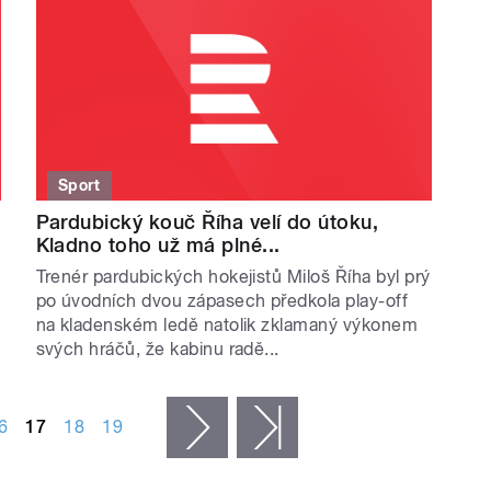
Sport
Pardubický kouč Říha velí do útoku,
Kladno toho už má plné...
Trenér pardubických hokejistů Miloš Říha byl prý
po úvodních dvou zápasech předkola play-off
na kladenském ledě natolik zklamaný výkonem
svých hráčů, že kabinu radě...
6
17
18
19
následující ›
poslední »