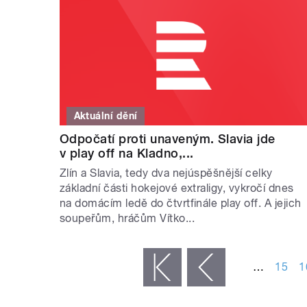
Aktuální dění
Odpočatí proti unaveným. Slavia jde
v play off na Kladno,...
Zlín a Slavia, tedy dva nejúspěšnější celky
základní části hokejové extraligy, vykročí dnes
na domácím ledě do čtvrtfinále play off. A jejich
soupeřům, hráčům Vítko...
STRÁNKY
…
15
1
« první
‹ předchozí