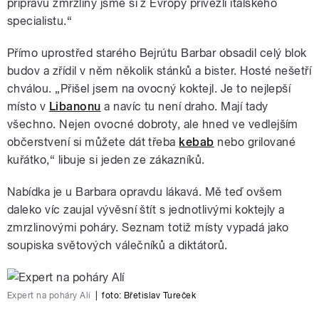
přípravu zmrzliny jsme si z Evropy přivezli italského
specialistu.“
Přímo uprostřed starého Bejrútu Barbar obsadil celý blok
budov a zřídil v něm několik stánků a bister. Hosté nešetří
chválou. „Přišel jsem na ovocný koktejl. Je to nejlepší
místo v
Libanonu
a navíc tu není draho. Mají tady
všechno. Nejen ovocné dobroty, ale hned ve vedlejším
občerstvení si můžete dát třeba
kebab
nebo grilované
kuřátko,“ libuje si jeden ze zákazníků.
Nabídka je u Barbara opravdu lákavá. Mě teď ovšem
daleko víc zaujal vývěsní štít s jednotlivými koktejly a
zmrzlinovými poháry. Seznam totiž místy vypadá jako
soupiska světových válečníků a diktátorů.
Expert na poháry Alí
|
foto:
Břetislav Tureček