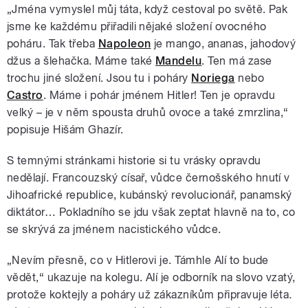
„Jména vymyslel můj táta, když cestoval po světě. Pak
jsme ke každému přiřadili nějaké složení ovocného
poháru. Tak třeba
Napoleon
je mango, ananas, jahodový
džus a šlehačka. Máme také
Mandelu
. Ten má zase
trochu jiné složení. Jsou tu i poháry
Noriega
nebo
Castro
. Máme i pohár jménem Hitler! Ten je opravdu
velký – je v něm spousta druhů ovoce a také zmrzlina,“
popisuje Hišám Ghazír.
S temnými stránkami historie si tu vrásky opravdu
nedělají. Francouzský císař, vůdce černošského hnutí v
Jihoafrické republice, kubánský revolucionář, panamský
diktátor… Pokladního se jdu však zeptat hlavně na to, co
se skrývá za jménem nacistického vůdce.
„Nevím přesně, co v Hitlerovi je. Támhle Alí to bude
vědět,“ ukazuje na kolegu.
Alí je odborník na slovo vzatý,
protože koktejly a poháry už zákazníkům připravuje léta
.