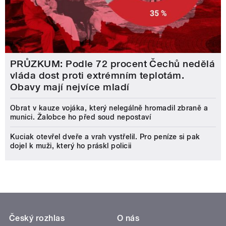
PRŮZKUM: Podle 72 procent Čechů nedělá
vláda dost proti extrémním teplotám.
Obavy mají nejvíce mladí
Obrat v kauze vojáka, který nelegálně hromadil zbraně a
munici. Žalobce ho před soud nepostaví
Kuciak otevřel dveře a vrah vystřelil. Pro peníze si pak
dojel k muži, který ho práskl policii
Český rozhlas
O nás