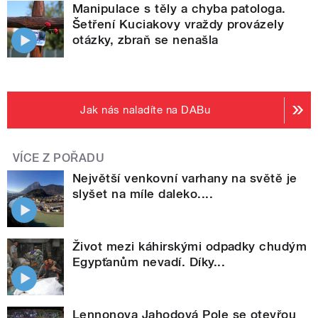
Manipulace s těly a chyba patologa.
Šetření Kuciakovy vraždy provázely
otázky, zbraň se nenašla
Jak nás naladíte na DABu
VÍCE Z POŘADU
Největší venkovní varhany na světě je
slyšet na míle daleko....
Život mezi káhirskými odpadky chudým
Egypťanům nevadí. Díky...
Lennonova Jahodová Pole se otevřou