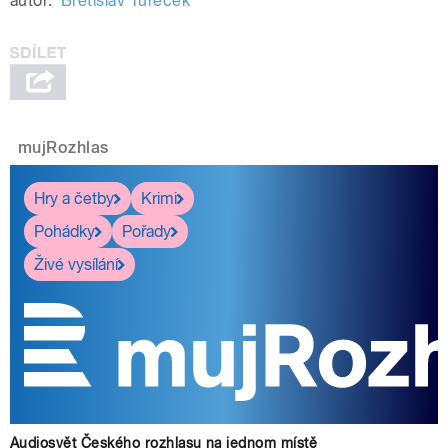
autor:
Břetislav Tureček
mujRozhlas
Hry a četby
Krimi
Pohádky
Pořady
Živé vysílání
Audiosvět Českého rozhlasu na jednom místě