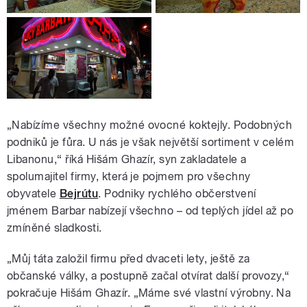
„Nabízíme všechny možné ovocné koktejly. Podobných
podniků je fůra. U nás je však největší sortiment v celém
Libanonu,“ říká
Hišám Ghazír, syn zakladatele a
spolumajitel firmy, která je pojmem pro všechny
obyvatele
Bejrútu
. Podniky rychlého občerstvení
jménem Barbar nabízejí všechno – od teplých jídel až po
zmíněné sladkosti.
„Můj táta založil firmu před dvaceti lety, ještě za
občanské války, a postupně začal otvírat další provozy,“
pokračuje Hišám Ghazír. „Máme své vlastní výrobny. Na