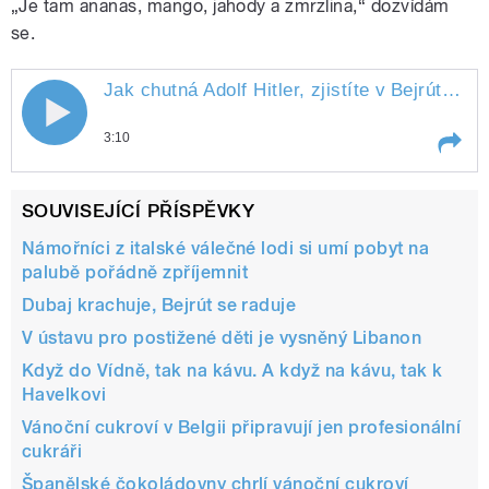
„Je tam ananas, mango, jahody a zmrzlina,“ dozvídám
se.
Jak chutná Adolf Hitler, zjistíte v
Bejrútu
" st
3:10
Play /
Bejrútu
Jak chutná Adolf Hitler, zjistíte v
SOUVISEJÍCÍ PŘÍSPĚVKY
Námořníci z italské válečné lodi si umí pobyt na
palubě pořádně zpříjemnit
Dubaj krachuje, Bejrút se raduje
V ústavu pro postižené děti je vysněný Libanon
Když do Vídně, tak na kávu. A když na kávu, tak k
Havelkovi
pause
Vánoční cukroví v Belgii připravují jen profesionální
cukráři
Španělské čokoládovny chrlí vánoční cukroví