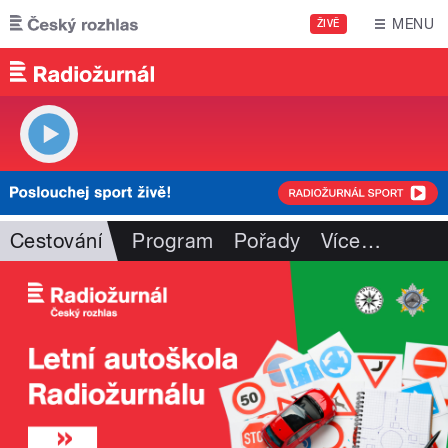
Přejít k hlavnímu obsahu
MENU
ŽIVĚ
Cestování
Program
Pořady
Více
…