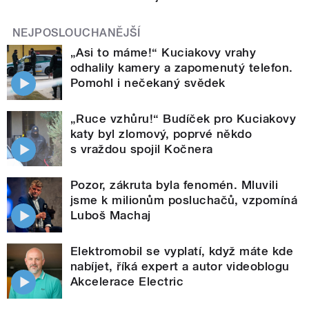
NEJPOSLOUCHANĚJŠÍ
„Asi to máme!“ Kuciakovy vrahy
odhalily kamery a zapomenutý telefon.
Pomohl i nečekaný svědek
„Ruce vzhůru!“ Budíček pro Kuciakovy
katy byl zlomový, poprvé někdo
s vraždou spojil Kočnera
Pozor, zákruta byla fenomén. Mluvili
jsme k milionům posluchačů, vzpomíná
Luboš Machaj
Elektromobil se vyplatí, když máte kde
nabíjet, říká expert a autor videoblogu
Akcelerace Electric