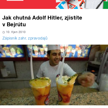
Jak chutná Adolf Hitler, zjistíte
v Bejrútu
10. říjen 2010
Zápisník zahr. zpravodajů