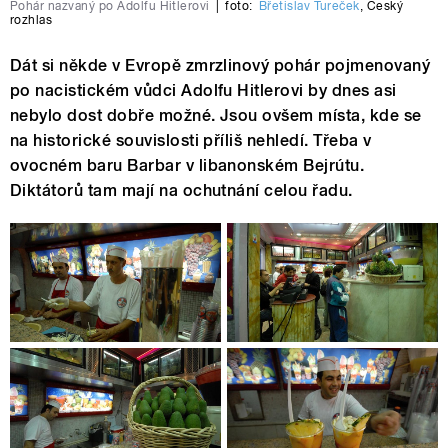
Pohár nazvaný po Adolfu Hitlerovi
|
foto:
Břetislav Tureček
,
Český
rozhlas
Dát si někde v Evropě zmrzlinový pohár pojmenovaný
po nacistickém vůdci Adolfu Hitlerovi by dnes asi
nebylo dost dobře možné. Jsou ovšem místa, kde se
na historické souvislosti příliš nehledí. Třeba v
ovocném baru Barbar v libanonském Bejrútu.
Diktátorů tam mají na ochutnání celou řadu.