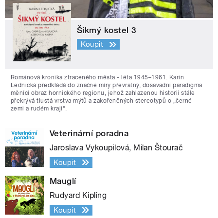
Šikmý kostel 3
Koupit
Románová kronika ztraceného města - léta 1945–1961. Karin
Lednická předkládá do značné míry převratný, dosavadní paradigma
měnící obraz hornického regionu, jehož zahlazenou historii stále
překrývá tlustá vrstva mýtů a zakořeněných stereotypů o „černé
zemi a rudém kraji“.
Veterinární poradna
Jaroslava Vykoupilová, Milan Štourač
Koupit
Mauglí
Rudyard Kipling
Koupit