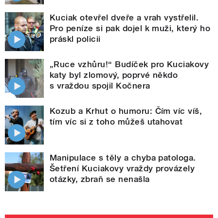
Kuciak otevřel dveře a vrah vystřelil.
Pro peníze si pak dojel k muži, který ho
práskl policii
„Ruce vzhůru!“ Budíček pro Kuciakovy
katy byl zlomový, poprvé někdo
s vraždou spojil Kočnera
Kozub a Krhut o humoru: Čím víc víš,
tím víc si z toho můžeš utahovat
Manipulace s těly a chyba patologa.
Šetření Kuciakovy vraždy provázely
otázky, zbraň se nenašla