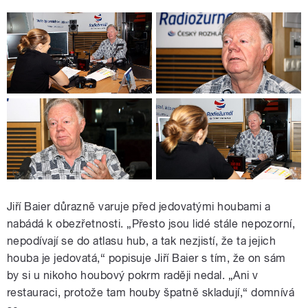
Jiří Baier důrazně varuje před jedovatými houbami a
nabádá k obezřetnosti. „Přesto jsou lidé stále nepozorní,
nepodívají se do atlasu hub, a tak nezjistí, že ta jejich
houba je jedovatá,“ popisuje Jiří Baier s tím, že on sám
by si u nikoho houbový pokrm raději nedal. „Ani v
restauraci, protože tam houby špatně skladují,“ domnívá