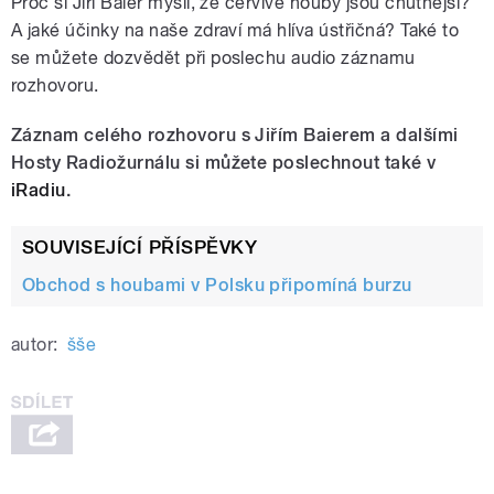
Proč si Jiří Baier myslí, že červivé houby jsou chutnější?
A jaké účinky na naše zdraví má hlíva ústřičná? Také to
se můžete dozvědět při poslechu audio záznamu
rozhovoru.
Záznam celého rozhovoru s Jiřím Baierem a dalšími
Hosty Radiožurnálu si můžete poslechnout také v
iRadiu
.
SOUVISEJÍCÍ PŘÍSPĚVKY
Obchod s houbami v Polsku připomíná burzu
autor:
šše