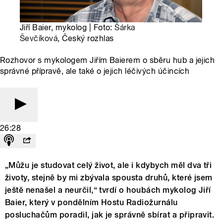
Jiří Baier, mykolog | Foto:
Šárka
Ševčíková
, Český rozhlas
Rozhovor s mykologem Jiřím Baierem o sběru hub a jejich
správné přípravě, ale také o jejich léčivých účincích
26:28
„Můžu je studovat celý život, ale i kdybych měl dva tři
životy, stejně by mi zbývala spousta druhů, které jsem
ještě nenašel a neurčil,“ tvrdí o houbách mykolog Jiří
Baier, který v pondělním Hostu Radiožurnálu
posluchačům poradil, jak je správně sbírat a připravit.