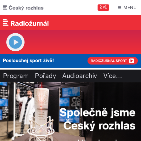
Přejít k hlavnímu obsahu
MENU
ŽIVĚ
Program
Pořady
Audioarchiv
Více
…