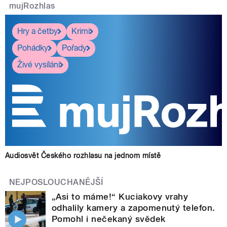
mujRozhlas
Hry a četby
Krimi
Pohádky
Pořady
Živé vysílání
Audiosvět Českého rozhlasu na jednom místě
NEJPOSLOUCHANĚJŠÍ
„Asi to máme!“ Kuciakovy vrahy
odhalily kamery a zapomenutý telefon.
Pomohl i nečekaný svědek