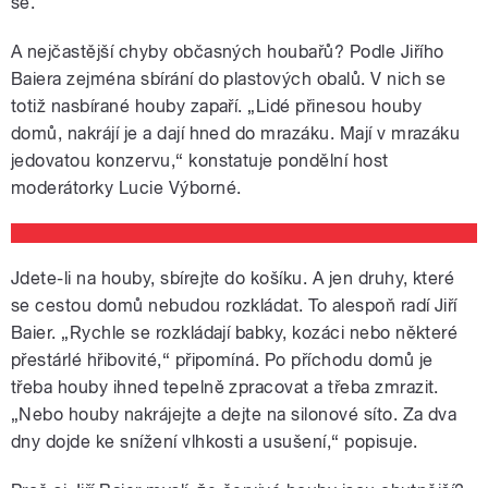
se.
A nejčastější chyby občasných houbařů? Podle Jiřího
Baiera zejména sbírání do plastových obalů. V nich se
totiž nasbírané houby zapaří. „Lidé přinesou houby
domů, nakrájí je a dají hned do mrazáku. Mají v mrazáku
jedovatou konzervu,“ konstatuje pondělní host
moderátorky Lucie Výborné.
Jdete-li na houby, sbírejte do košíku. A jen druhy, které
se cestou domů nebudou rozkládat. To alespoň radí Jiří
Baier. „Rychle se rozkládají babky, kozáci nebo některé
přestárlé hřibovité,“ připomíná. Po příchodu domů je
třeba houby ihned tepelně zpracovat a třeba zmrazit.
„Nebo houby nakrájejte a dejte na silonové síto. Za dva
dny dojde ke snížení vlhkosti a usušení,“ popisuje.