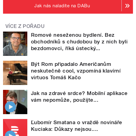
Jak nás naladíte na DABu
VÍCE Z POŘADU
Romové neseženou bydlení. Bez
obchodníků s chudobou by z nich byli
bezdomovci, říká ústecký...
Být Rom připadalo Američanům
neskutečně cool, vzpomíná klavírní
virtuos Tomáš Kačo
Jak na zdravé srdce? Mobilní aplikace
vám nepomůže, použijte...
Ľubomír Smatana o vraždě novináře
Kuciaka: Důkazy nejsou....