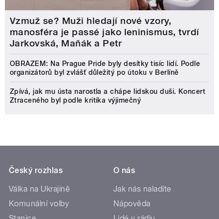
Vzmuž se? Muži hledají nové vzory,
manosféra je passé jako leninismus, tvrdí
Jarkovská, Maňák a Petr
OBRAZEM: Na Prague Pride byly desítky tisíc lidí. Podle
organizátorů byl zvlášť důležitý po útoku v Berlíně
Zpívá, jak mu ústa narostla a chápe lidskou duši. Koncert
Ztraceného byl podle kritika výjimečný
Český rozhlas
O nás
Válka na Ukrajině
Jak nás naladíte
Komunální volby
Nápověda
Stanice
Lidé v rádiu