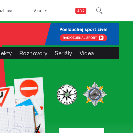
ozhlase
Více
ŽIVĚ
jekty
Rozhovory
Seriály
Videa