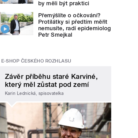
by měli být praktici
Přemýšlíte o očkování?
Protilátky si předtím měřit
nemusíte, radí epidemiolog
Petr Smejkal
E-SHOP ČESKÉHO ROZHLASU
Závěr příběhu staré Karviné,
který měl zůstat pod zemí
Karin Lednická, spisovatelka