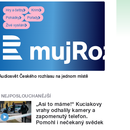
Hry a četby
Krimi
Pohádky
Pořady
Živé vysílání
Audiosvět Českého rozhlasu na jednom místě
NEJPOSLOUCHANĚJŠÍ
„Asi to máme!“ Kuciakovy
vrahy odhalily kamery a
zapomenutý telefon.
Pomohl i nečekaný svědek