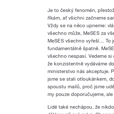
Je to český fenomén, přestož
říkám, ať všichni začneme sa
Vždy se na něco upneme: vlá
všechno může, MeSES za vš
MeSES všechno vyřeší… To j
fundamentálně špatně. MeS
všechno nespasí. Vedeme si 
že konzistentně vydáváme do
ministerstvo nás akceptuje. 
jsme se stali otloukánkem, 
spoustu mailů, proč jsme udě
my pouze doporučujeme, ale v
Lidé také nechápou, že nikdo