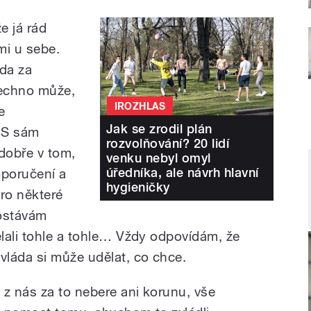
e já rád
mi u sebe.
da za
echno může,
IROZHLAS
e
Jak se zrodil plán
ES sám
rozvolňování? 20 lidí
dobře v tom,
venku nebyl omyl
úředníka, ale návrh hlavní
poručení a
hygieničky
Pro některé
dostávám
lali tohle a tohle… Vždy odpovídám, že
láda si může udělat, co chce.
 z nás za to nebere ani korunu, vše