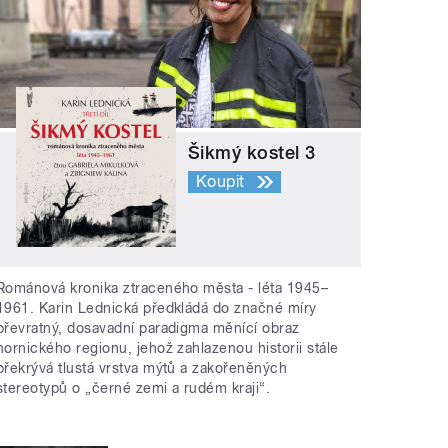
Šikmý kostel 3
Koupit
Románová kronika ztraceného města - léta 1945–
1961. Karin Lednická předkládá do značné míry
převratný, dosavadní paradigma měnící obraz
hornického regionu, jehož zahlazenou historii stále
překrývá tlustá vrstva mýtů a zakořeněných
stereotypů o „černé zemi a rudém kraji“.