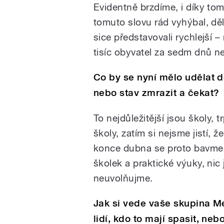
Evidentně brzdíme, i díky tom
tomuto slovu rád vyhýbal, dě
sice představovali rychlejší 
tisíc obyvatel za sedm dnů n
Co by se nyní mělo udělat d
nebo stav zmrazit a čekat?
To nejdůležitější jsou školy, t
školy, zatím si nejsme jistí, 
konce dubna se proto bavme h
školek a praktické výuky, ni
neuvolňujme.
Jak si vede vaše skupina M
lidí, kdo to mají spasit, n