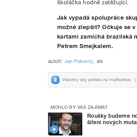
školáčka hodně zatěžující.
Jak vypadá spolupráce skup
možné zlepšit? Očkuje se v
kartami zamíchá brazilská 
Petrem Smejkalem.
autoři:
Jan Pokorný
,
als
Všechny díly pořadu na mujRozhlas
MOHLO BY VÁS ZAJÍMAT
Roušky budeme nosi
šíření nových muta