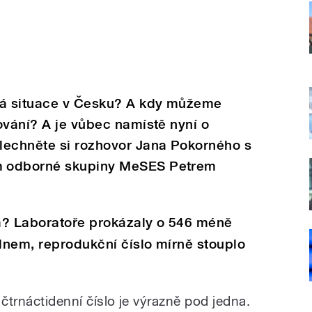
ká situace v Česku? A kdy můžeme
ování? A je vůbec namístě nyní o
lechněte si rozhovor Jana Pokorného s
m odborné skupiny MeSES Petrem
la? Laboratoře prokázaly o 546 méně
dnem, reprodukční číslo mírně stouplo
 čtrnáctidenní číslo je výrazně pod jedna.