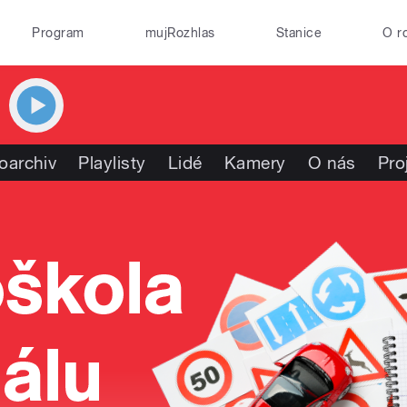
Program
mujRozhlas
Stanice
O r
oarchiv
Playlisty
Lidé
Kamery
O nás
Pro