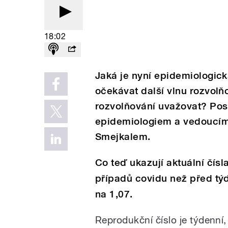
18:02
Jaká je nyní epidemiologic
očekávat další vlnu rozvolň
rozvolňování uvažovat? Pos
epidemiologiem a vedoucí
Smejkalem.
Co teď ukazují aktuální čís
případů covidu než před tý
na 1,07.
Reprodukční číslo je týdenní,