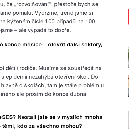
u, že „rozvolňování“, přestože bych se
láme pomalu. Vydržme, trend jsme si
– na kýženém čísle 100 případů na 100
ejsme – ale vypadá to dobře.
o konce měsíce – otevřít další sektory,
rpí děti i rodiče. Musíme se soustředit na
že s epidemií nezahýbá otevření škol. Do
lavně o školách, tam je stále problém u
c jiného ale prosím do konce dubna
eSES? Nestali jste se v myslích mnoha
ebo těmi, kdo za všechno mohou?