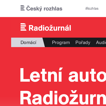
Přejít k hlavnímu obsahu
iRozhlas
Domácí
Program
Pořady
Audi