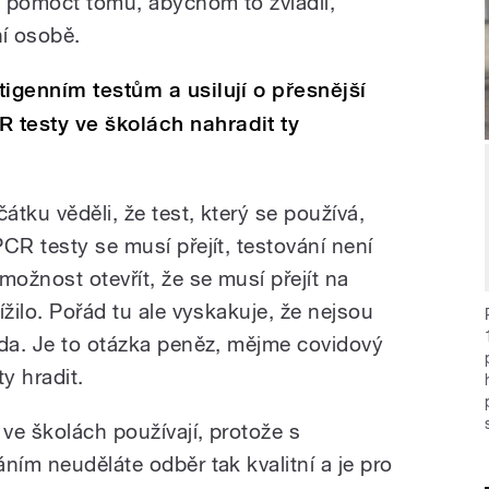
 pomoct tomu, abychom to zvládli,
í osobě.
tigenním testům a usilují o přesnější
 testy ve školách nahradit ty
tku věděli, že test, který se používá,
CR testy se musí přejít, testování není
ožnost otevřít, že se musí přejít na
ížilo. Pořád tu ale vyskakuje, že nejsou
vda. Je to otázka peněz, mějme covidový
y hradit.
ve školách používají, protože s
ním neuděláte odběr tak kvalitní a je pro