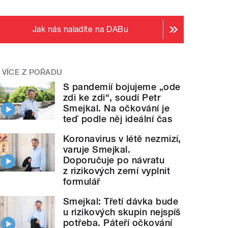
Jak nás naladíte na DABu
VÍCE Z POŘADU
S pandemií bojujeme „ode
zdi ke zdi“, soudí Petr
Smejkal. Na očkování je
teď podle něj ideální čas
Koronavirus v létě nezmizí,
varuje Smejkal.
Doporučuje po návratu
z rizikových zemí vyplnit
formulář
Smejkal: Třetí dávka bude
u rizikových skupin nejspíš
potřeba. Páteří očkování