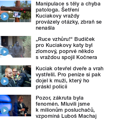
Manipulace s těly a chyba
patologa. Šetření
Kuciakovy vraždy
provázely otázky, zbraň se
nenašla
„Ruce vzhůru!“ Budíček
pro Kuciakovy katy byl
zlomový, poprvé někdo
s vraždou spojil Kočnera
Kuciak otevřel dveře a vrah
vystřelil. Pro peníze si pak
dojel k muži, který ho
práskl policii
Pozor, zákruta byla
fenomén. Mluvili jsme
k milionům posluchačů,
vzpomíná Luboš Machaj