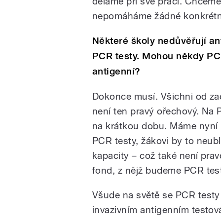
děláme při své práci. Chceme
nepomáháme žádné konkrétn
Některé školy nedůvěřují an
PCR testy. Mohou někdy PCR
antigenní?
Dokonce musí. Všichni od začá
není ten pravý ořechový. Na P
na krátkou dobu. Máme nyní m
PCR testy, žákovi by to neubl
kapacity – což také není pra
fond, z nějž budeme PCR test
Všude na světě se PCR testy 
invazivním antigenním testová