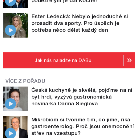
podezřelým je dál Kočner
Ester Ledecká: Nebylo jednoduché si
prosadit dva sporty. Pro úspěch je
potřeba něco dělat každý den
Jak nás naladíte na DABu
VÍCE Z POŘADU
Česká kuchyně je skvělá, pojďme na ni
být hrdí, vyzývá gastronomická
novinářka Darina Sieglová
Mikrobiom si tvoříme tím, co jíme, říká
gastroenterolog. Proč jsou onemocnění
střev na vzestupu?