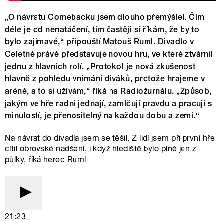
„O návratu Comebacku jsem dlouho přemýšlel. Čím
déle je od nenatáčení, tím častěji si říkám, že by to
bylo zajímavé,“ připouští Matouš Ruml. Divadlo v
Celetné právě představuje novou hru, ve které ztvárnil
jednu z hlavních rolí. „Protokol je nová zkušenost
hlavně z pohledu vnímání diváků, protože hrajeme v
aréně, a to si užívám,“ říká na Radiožurnálu. „Způsob,
jakým ve hře radní jednají, zamlčují pravdu a pracují s
minulostí, je přenositelný na každou dobu a zemi.“
Na návrat do divadla jsem se těšil. Z lidí jsem při první hře
cítil obrovské nadšení, i když hlediště bylo plné jen z
půlky, říká herec Ruml
21:23