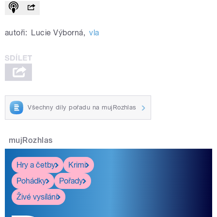
autoři:
Lucie Výborná
,
vla
Všechny díly pořadu na mujRozhlas
mujRozhlas
Hry a četby
Krimi
Pohádky
Pořady
Živé vysílání