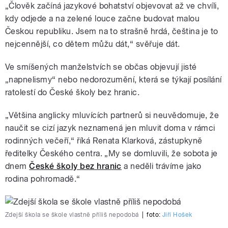
„Člověk začíná jazykové bohatství objevovat až ve chvíli,
kdy odjede a na zelené louce začne budovat malou
Českou republiku. Jsem na to strašně hrdá, čeština je to
nejcennější, co dětem můžu dát,“ svěřuje dát.
Ve smíšených manželstvích se občas objevují jisté
„napnelismy“ nebo nedorozumění, která se týkají posílání
ratolestí do České školy bez hranic.
„Většina anglicky mluvících partnerů si neuvědomuje, že
naučit se cizí jazyk neznamená jen mluvit doma v rámci
rodinných večeří,“ říká Renata Klarková, zástupkyně
ředitelky Českého centra. „My se domluvili, že sobota je
dnem
České školy bez hranic
a neděli trávíme jako
rodina pohromadě.“
Zdejší škola se škole vlastně příliš nepodobá
|
foto:
Jiří Hošek