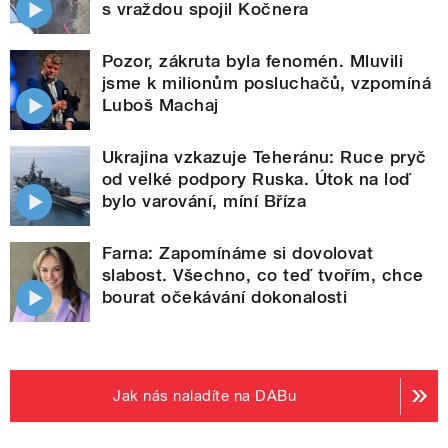
s vraždou spojil Kočnera
Pozor, zákruta byla fenomén. Mluvili
jsme k milionům posluchačů, vzpomíná
Luboš Machaj
Ukrajina vzkazuje Teheránu: Ruce pryč
od velké podpory Ruska. Útok na loď
bylo varování, míní Bříza
Farna: Zapomínáme si dovolovat
slabost. Všechno, co teď tvořím, chce
bourat očekávání dokonalosti
Jak nás naladíte na DABu