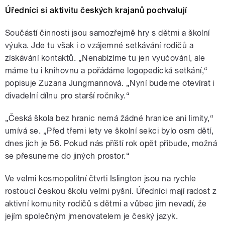
Úředníci si aktivitu českých krajanů pochvalují
Součástí činnosti jsou samozřejmě hry s dětmi a školní
výuka. Jde tu však i o vzájemné setkávání rodičů a
získávání kontaktů. „Nenabízíme tu jen vyučování, ale
máme tu i knihovnu a pořádáme logopedická setkání,“
popisuje Zuzana Jungmannová. „Nyní budeme otevírat i
divadelní dílnu pro starší ročníky.“
„Česká škola bez hranic nemá žádné hranice ani limity,“
umívá se. „Před třemi lety ve školní sekci bylo osm dětí,
dnes jich je 56. Pokud nás příští rok opět přibude, možná
se přesuneme do jiných prostor.“
Ve velmi kosmopolitní čtvrti Islington jsou na rychle
rostoucí českou školu velmi pyšní. Úředníci mají radost z
aktivní komunity rodičů s dětmi a vůbec jim nevadí, že
jejím společným jmenovatelem je český jazyk.