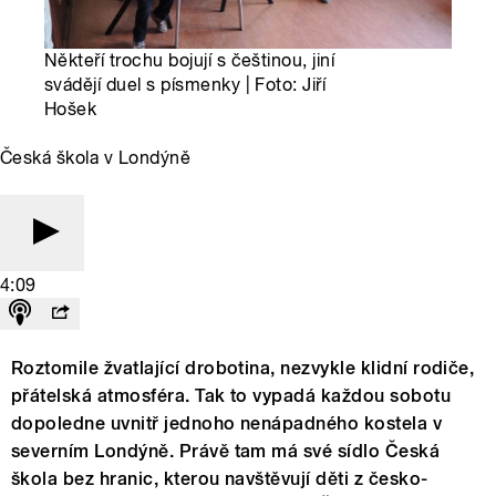
Někteří trochu bojují s češtinou, jiní
svádějí duel s písmenky | Foto: Jiří
Hošek
Česká škola v Londýně
4:09
Roztomile žvatlající drobotina, nezvykle klidní rodiče,
přátelská atmosféra. Tak to vypadá každou sobotu
dopoledne uvnitř jednoho nenápadného kostela v
severním Londýně. Právě tam má své sídlo Česká
škola bez hranic, kterou navštěvují děti z česko-