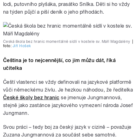
lodi, putovního plyšáka, prasátko Snílka. Děti si ho vždy
na týden půjčí a píší deník o jeho příhodách.
Česká škola bez hranic momentálně sídlí v kostele sv. Máří Magdalény
|
foto:
Jiří Hošek
Čeština je to nejcennější, co jim můžu dát, říká
učitelka
Čeští vlastenci se vždy definovali na jazykové platformě
vůči německému živlu. Je hezkou náhodou, že ředitelka
České školy bez hranic
se jmenuje Jungmannová,
stejně jako zastánce jazykového vymezení národa Josef
Jungmann.
Svou práci – tedy boj za český jazyk v cizině – považuje
Zuzana Jungmannová za součást sebe samotné.