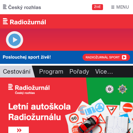
Přejít k hlavnímu obsahu
MENU
ŽIVĚ
Cestování
Program
Pořady
Více
…