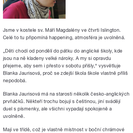
Jsme v kostele sv. Máří Magdalény ve čtvrti Islington.
Celé to tu připomíná happening, atmosféra je uvolněná.
„Děti chodí od pondělí do pátku do anglické školy, kde
jsou na ně kladeny velké nároky. A my si opravdu
přejeme, aby sem i přesto v sobotu přišly,“ vysvětluje
Blanka Jaurisová, proč se zdejší škola škole vlastně příliš
nepodobá.
Blanka Jaurisová má na starosti několik česko-anglických
prvňáčků. Někteří trochu bojují s češtinou, jiní svádějí
duel s písmenky, ale všichni vypadají spokojeně a
uvolněně.
Mají ve třídě, což je vlastně místnost v boční chrámové