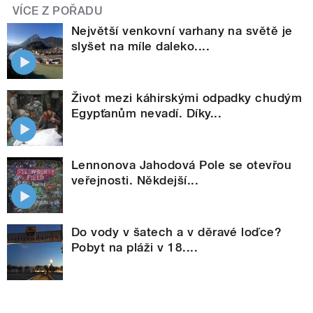
VÍCE Z POŘADU
Největší venkovní varhany na světě je
slyšet na míle daleko....
Život mezi káhirskými odpadky chudým
Egypťanům nevadí. Díky...
Lennonova Jahodová Pole se otevřou
veřejnosti. Někdejší...
Do vody v šatech a v děravé loďce?
Pobyt na pláži v 18....