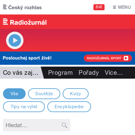
Přejít k hlavnímu obsahu
MENU
ŽIVĚ
Co vás zajímá
Program
Pořady
Více
…
Vše
Soutěže
Kvízy
Tipy na výlet
Encyklopedie