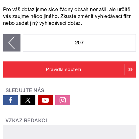
Pro váš dotaz jsme sice žádný obsah nenašli, ale určitě
vás zaujme něco jiného. Zkuste změnit vyhledávací filtr
nebo zadat jiný vyhledávací dotaz.
STRÁNKY
207
zí
Pravidla soutěží
SLEDUJTE NÁS
VZKAZ REDAKCI