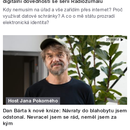
digitální dovednosti se sérií Radiožurnálu
Kdy nemusím na úřad a vše zařídím přes internet? Proč
využívat datové schránky? A co o mě státu prozradí
elektronická identita?
25 minut
Host Jana Pokorného
Dan Bárta k nové knize: Návraty do blahobytu jsem
odstonal. Nevracel jsem se rád, neměl jsem za
kým