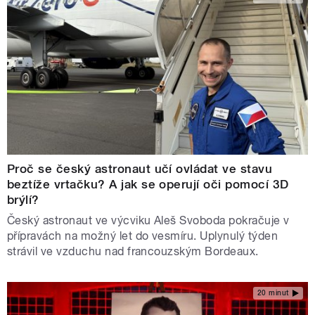
Proč se český astronaut učí ovládat ve stavu
beztíže vrtačku? A jak se operují oči pomocí 3D
brýlí?
Český astronaut ve výcviku Aleš Svoboda pokračuje v
přípravách na možný let do vesmíru. Uplynulý týden
strávil ve vzduchu nad francouzským Bordeaux.
20 minut