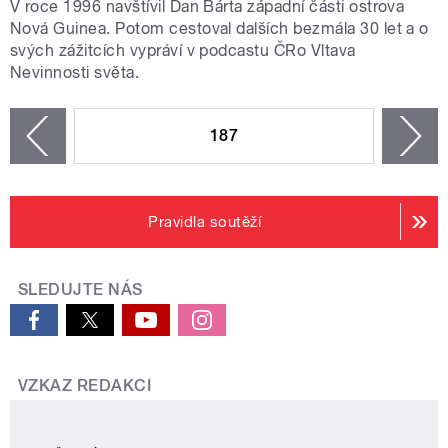
V roce 1996 navštívil Dan Bárta západní části ostrova
Nová Guinea. Potom cestoval dalších bezmála 30 let a o
svých zážitcích vypráví v podcastu ČRo Vltava
Nevinnosti světa.
STRÁNKY
187
n
zí
Pravidla soutěží
SLEDUJTE NÁS
VZKAZ REDAKCI