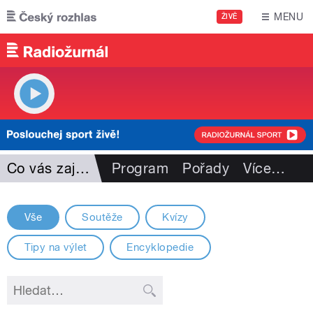
Přejít k hlavnímu obsahu
MENU
ŽIVĚ
Co vás zajímá
Program
Pořady
Více
…
Vše
Soutěže
Kvízy
Tipy na výlet
Encyklopedie