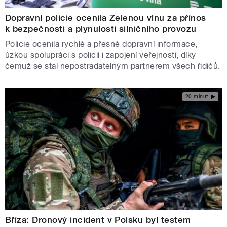
Dopravní policie ocenila Zelenou vlnu za přínos
k bezpečnosti a plynulosti silničního provozu
Policie ocenila rychlé a přesné dopravní informace,
úzkou spolupráci s policií i zapojení veřejnosti, díky
čemuž se stal nepostradatelným partnerem všech řidičů.
20 minut
Bříza: Dronový incident v Polsku byl testem