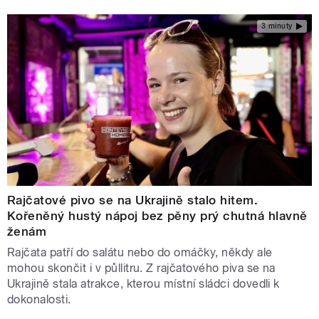
3 minuty
Rajčatové pivo se na Ukrajině stalo hitem.
Kořeněný hustý nápoj bez pěny prý chutná hlavně
ženám
Rajčata patří do salátu nebo do omáčky, někdy ale
mohou skončit i v půllitru. Z rajčatového piva se na
Ukrajině stala atrakce, kterou místní sládci dovedli k
dokonalosti.