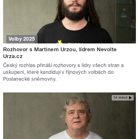
Volby 2025
Rozhovor s Martinem Urzou, lídrem Nevolte
Urza.cz
Český rozhlas přináší rozhovory s lídry všech stran a
uskupení, které kandidují v říjnových volbách do
Poslanecké sněmovny.
14 minut