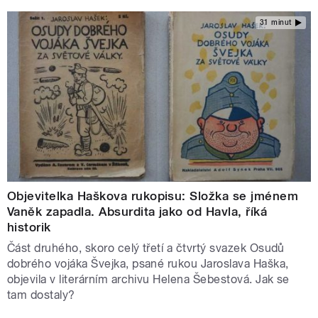
31 minut
Objevitelka Haškova rukopisu: Složka se jménem
Vaněk zapadla. Absurdita jako od Havla, říká
historik
Část druhého, skoro celý třetí a čtvrtý svazek Osudů
dobrého vojáka Švejka, psané rukou Jaroslava Haška,
objevila v literárním archivu Helena Šebestová. Jak se
tam dostaly?