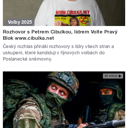
Volby 2025
Rozhovor s Petrem Cibulkou, lídrem Volte Pravý
Blok www.cibulka.net
Český rozhlas přináší rozhovory s lídry všech stran a
uskupení, které kandidují v říjnových volbách do
Poslanecké sněmovny.
20 minut