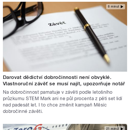
6 minut
Darovat dědictví dobročinnosti není obvyklé.
Vlastnoruční závěť se musí najít, upozorňuje notář
Na dobročinnost pamatuje v závěti podle letošního
průzkumu STEM Mark ani ne půl procenta z pěti set lidí
nad padesát let. I to chce změnit kampaň Měsíc
dobročinné závěti.
21 minut