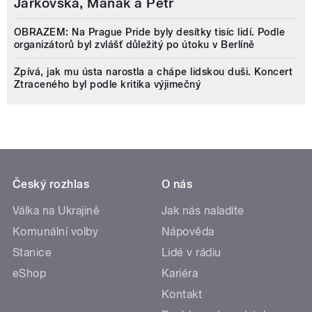
Jarkovská, Maňák a Petr
OBRAZEM: Na Prague Pride byly desítky tisíc lidí. Podle
organizátorů byl zvlášť důležitý po útoku v Berlíně
Zpívá, jak mu ústa narostla a chápe lidskou duši. Koncert
Ztraceného byl podle kritika výjimečný
Český rozhlas
O nás
Válka na Ukrajině
Jak nás naladíte
Komunální volby
Nápověda
Stanice
Lidé v rádiu
eShop
Kariéra
Kontakt