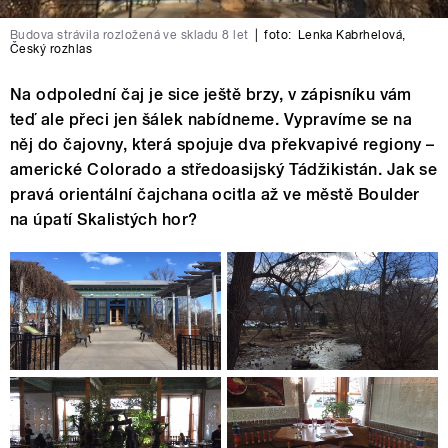
Budova strávila rozložená ve skladu 8 let
|
foto:
Lenka Kabrhelová
,
Český rozhlas
Na odpolední čaj je sice ještě brzy, v zápisníku vám
teď ale přeci jen šálek nabídneme. Vypravíme se na
něj do čajovny, která spojuje dva překvapivé regiony –
americké Colorado a středoasijský Tádžikistán. Jak se
pravá orientální čajchana ocitla až ve městě Boulder
na úpatí Skalistých hor?