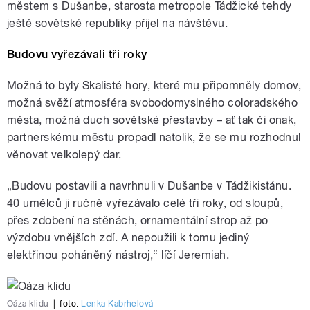
městem s Dušanbe, starosta metropole Tádžické tehdy
ještě sovětské republiky přijel na návštěvu.
Budovu vyřezávali tři roky
Možná to byly Skalisté hory, které mu připomněly domov,
možná svěží atmosféra svobodomyslného coloradského
města, možná duch sovětské přestavby – ať tak či onak,
partnerskému městu propadl natolik, že se mu rozhodnul
věnovat velkolepý dar.
„Budovu postavili a navrhnuli v Dušanbe v Tádžikistánu.
40 umělců ji ručně vyřezávalo celé tři roky, od sloupů,
přes zdobení na stěnách, ornamentální strop až po
výzdobu vnějších zdí. A nepoužili k tomu jediný
elektřinou poháněný nástroj,“ líčí Jeremiah.
Oáza klidu
|
foto:
Lenka Kabrhelová