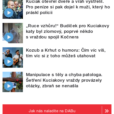
Kuciak otevřel dveře a vrah vystřelil.
Pro peníze si pak dojel k muži, který ho
práskl policii
„Ruce vzhůru!“ Budíček pro Kuciakovy
katy byl zlomový, poprvé někdo
s vraždou spojil Kočnera
Kozub a Krhut o humoru: Čím víc víš,
tím víc si z toho můžeš utahovat
Manipulace s těly a chyba patologa.
Šetření Kuciakovy vraždy provázely
otázky, zbraň se nenašla
Jak nás naladíte na DABu