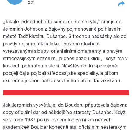
3:21
Play /
hor?
Čajovna spojuje dva překvapivé
„Takhle jednoduché to samozřejmě nebylo,“ směje se
regiony - americké Colorado a
středoasijský Tádžikistán. Jak se
Jeremiah Johnson z čajovny pojmenované po hlavním
pravá orientální čajovna ocitla až na
městě Tádžikistánu Dušanbe. S trochou nadsázky ale od
úpatí Skalistých
pravdy nejsme tak daleko. Dřevěná stavba s
vyřezávanými sloupy, orientálními ornamenty a pravým
středoasijským sezením, je dnes oázou klidu, i když má v
kostech pohnutou historii. Návštěvníci tu spokojeně
popíjejí čaj a pojídají středoasijské speciality, a přitom
pause
skutečně jednou nohou sedí v hornatém Tádžikistánu.
Jak Jeremiah vysvětluje, do Bouderu připutovala čajovna
coby oficiální dar od někdejšího starosty Dušanbe. Když
se v roce 1987 po usilovném lobování zmíněných
akademiček Boulder konečně stal oficiálním sesterským