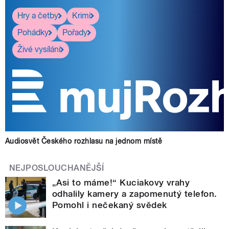
Hry a četby
Krimi
Pohádky
Pořady
Živé vysílání
Audiosvět Českého rozhlasu na jednom místě
NEJPOSLOUCHANĚJŠÍ
„Asi to máme!“ Kuciakovy vrahy
odhalily kamery a zapomenutý telefon.
Pomohl i nečekaný svědek