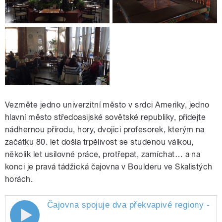
Vezměte jedno univerzitní město v srdci Ameriky, jedno
hlavní město středoasijské sovětské republiky, přidejte
nádhernou přírodu, hory, dvojici profesorek, kterým na
začátku 80. let došla trpělivost se studenou válkou,
několik let usilovné práce, protřepat, zamíchat… a na
konci je pravá tádžická čajovna v Boulderu ve Skalistých
horách.
Čajovna spojuje dva překvapivé regiony - am