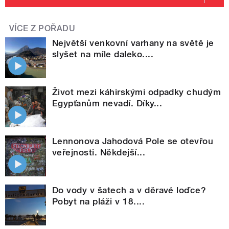
VÍCE Z POŘADU
Největší venkovní varhany na světě je
slyšet na míle daleko....
Život mezi káhirskými odpadky chudým
Egypťanům nevadí. Díky...
Lennonova Jahodová Pole se otevřou
veřejnosti. Někdejší...
Do vody v šatech a v děravé loďce?
Pobyt na pláži v 18....