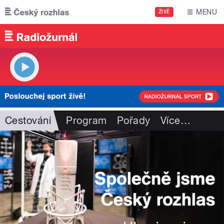
Přejít k hlavnímu obsahu
MENU
ŽIVĚ
Cestování
Program
Pořady
Více
…