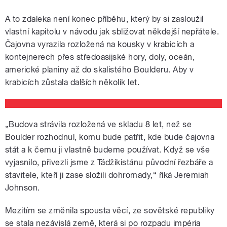
A to zdaleka není konec příběhu, který by si zasloužil
vlastní kapitolu v návodu jak sbližovat někdejší nepřátele.
Čajovna vyrazila rozložená na kousky v krabicích a
kontejnerech přes středoasijské hory, doly, oceán,
americké planiny až do skalistého Boulderu. Aby v
krabicích zůstala dalších několik let.
„Budova strávila rozložená ve skladu 8 let, než se
Boulder rozhodnul, komu bude patřit, kde bude čajovna
stát a k čemu ji vlastně budeme používat. Když se vše
vyjasnilo, přivezli jsme z Tádžikistánu původní řezbáře a
stavitele, kteří ji zase složili dohromady,“ říká Jeremiah
Johnson.
Mezitím se změnila spousta věcí, ze sovětské republiky
se stala nezávislá země, která si po rozpadu impéria