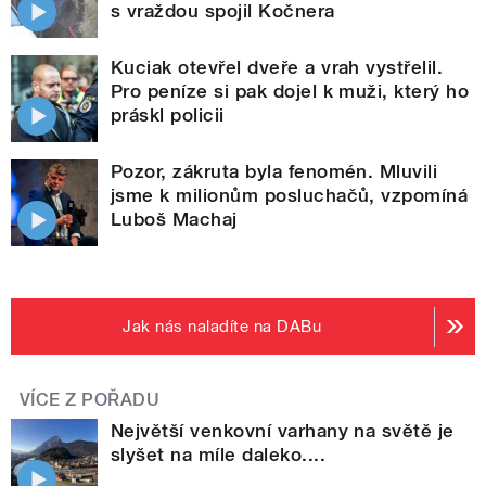
s vraždou spojil Kočnera
Kuciak otevřel dveře a vrah vystřelil.
Pro peníze si pak dojel k muži, který ho
práskl policii
Pozor, zákruta byla fenomén. Mluvili
jsme k milionům posluchačů, vzpomíná
Luboš Machaj
Jak nás naladíte na DABu
VÍCE Z POŘADU
Největší venkovní varhany na světě je
slyšet na míle daleko....