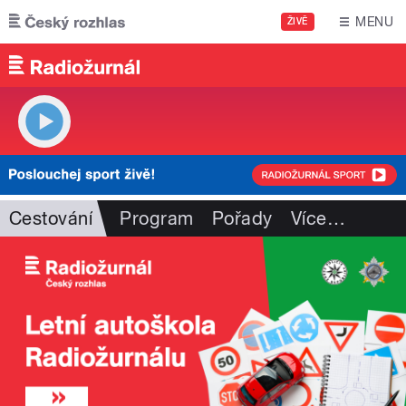
Přejít k hlavnímu obsahu
MENU
ŽIVĚ
Cestování
Program
Pořady
Více
…