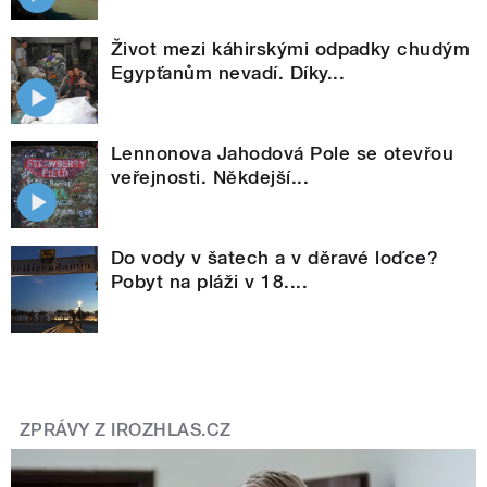
Život mezi káhirskými odpadky chudým
Egypťanům nevadí. Díky...
Lennonova Jahodová Pole se otevřou
veřejnosti. Někdejší...
Do vody v šatech a v děravé loďce?
Pobyt na pláži v 18....
ZPRÁVY Z IROZHLAS.CZ