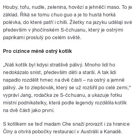
Houby, tofu, nudle, zelenina, hovězí a jehněčí maso. To je
základ. Říká se tomu chuo guo a je to hustá horká
polévka, do které patří i chilli. Žiletky na jazyku udělají své
především v jihočínském S-čchuanu, který je ostrými
paprikami proslulý po celém světě.
Pro cizince méně ostrý kotlík
„Náš kotlík byl kdysi strašlivě pálivý. Mnoho lidí ho
nedokázalo sníst, především děti a starší. A tak lidi
napadlo rozdělit hrnec na dvě části – na ostrý a jemně
pálivý. Je to zlepšovák, který se už rozšířil po celé zemi,“
vypráví Jang, rodačka ze S-čchuanu, a ukazuje fotku
místní podnikatelky, která podle legendy rozdělila kotlík
na dvě části jako první.
S kotlíkem se teď madam Che snaží prorazit i za hranice
Číny a otvírá pobočky restaurací v Austrálii a Kanadě.