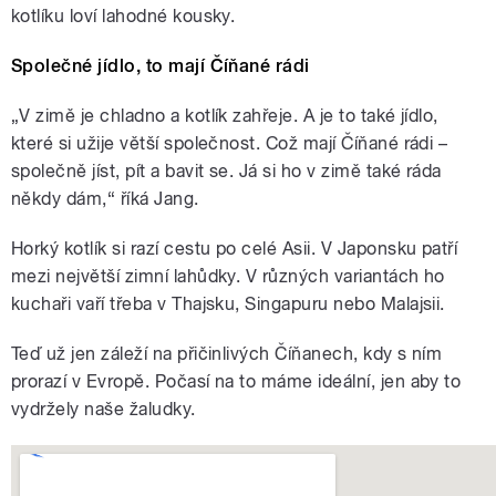
kotlíku loví lahodné kousky.
Společné jídlo, to mají Číňané rádi
„V zimě je chladno a kotlík zahřeje. A je to také jídlo,
které si užije větší společnost. Což mají Číňané rádi –
společně jíst, pít a bavit se. Já si ho v zimě také ráda
někdy dám,“ říká Jang.
Horký kotlík si razí cestu po celé Asii. V Japonsku patří
mezi největší zimní lahůdky. V různých variantách ho
kuchaři vaří třeba v Thajsku, Singapuru nebo Malajsii.
Teď už jen záleží na přičinlivých Číňanech, kdy s ním
prorazí v Evropě. Počasí na to máme ideální, jen aby to
vydržely naše žaludky.