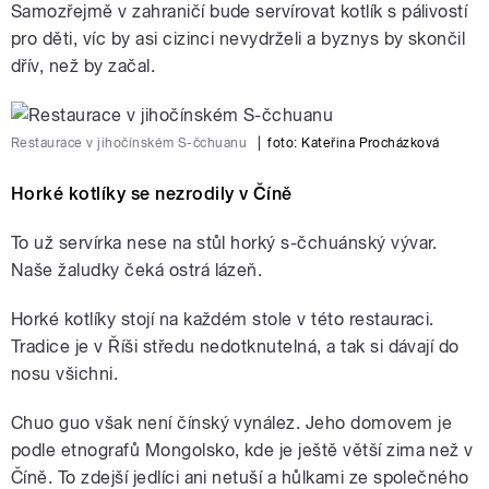
Samozřejmě v zahraničí bude servírovat kotlík s pálivostí
pro děti, víc by asi cizinci nevydrželi a byznys by skončil
dřív, než by začal.
Restaurace v jihočínském S-čchuanu
|
foto:
Kateřina Procházková
Horké kotlíky se nezrodily v Číně
To už servírka nese na stůl horký s-čchuánský vývar.
Naše žaludky čeká ostrá lázeň.
Horké kotlíky stojí na každém stole v této restauraci.
Tradice je v Říši středu nedotknutelná, a tak si dávají do
nosu všichni.
Chuo guo však není čínský vynález. Jeho domovem je
podle etnografů Mongolsko, kde je ještě větší zima než v
Číně. To zdejší jedlíci ani netuší a hůlkami ze společného