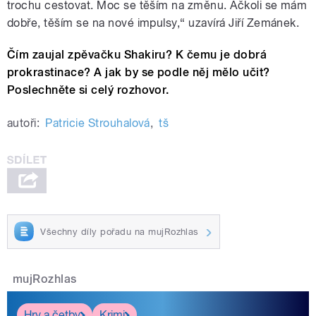
trochu cestovat. Moc se těším na změnu. Ačkoli se mám
dobře, těším se na nové impulsy,“ uzavírá Jiří Zemánek.
Čím zaujal zpěvačku Shakiru? K čemu je dobrá
prokrastinace? A jak by se podle něj mělo učit?
Poslechněte si celý rozhovor.
autoři:
Patricie Strouhalová
,
tš
Všechny díly pořadu na mujRozhlas
mujRozhlas
Hry a četby
Krimi