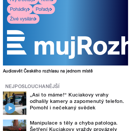
Pohádky
Pořady
Živé vysílání
Audiosvět Českého rozhlasu na jednom místě
NEJPOSLOUCHANĚJŠÍ
„Asi to máme!“ Kuciakovy vrahy
odhalily kamery a zapomenutý telefon.
Pomohl i nečekaný svědek
Manipulace s těly a chyba patologa.
Šetření Kuciakovy vraždy provázely