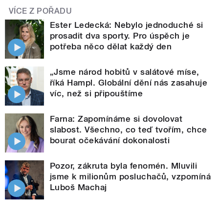
VÍCE Z POŘADU
Ester Ledecká: Nebylo jednoduché si
prosadit dva sporty. Pro úspěch je
potřeba něco dělat každý den
„Jsme národ hobitů v salátové míse,
říká Hampl. Globální dění nás zasahuje
víc, než si připouštíme
Farna: Zapomínáme si dovolovat
slabost. Všechno, co teď tvořím, chce
bourat očekávání dokonalosti
Pozor, zákruta byla fenomén. Mluvili
jsme k milionům posluchačů, vzpomíná
Luboš Machaj