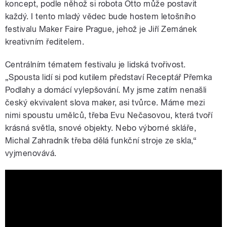
koncept, podle něhož si robota Otto může postavit
každý. I tento mladý vědec bude hostem letošního
festivalu Maker Faire Prague, jehož je Jiří Zemánek
kreativním ředitelem.
Centrálním tématem festivalu je lidská tvořivost.
„Spousta lidí si pod kutilem představí Receptář Přemka
Podlahy a domácí vylepšování. My jsme zatím nenašli
český ekvivalent slova maker, asi tvůrce. Máme mezi
nimi spoustu umělců, třeba Evu Nečasovou, která tvoří
krásná světla, snové objekty. Nebo výborné skláře,
Michal Zahradník třeba dělá funkční stroje ze skla,“
vyjmenovává.
Podívejte se na video Eggstatic se
Shakirou