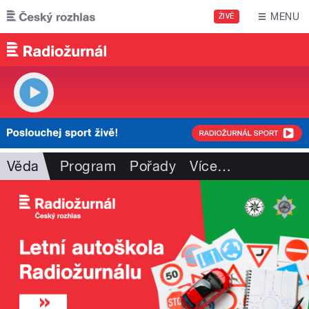
Přejít k hlavnímu obsahu
MENU
ŽIVĚ
Věda
Program
Pořady
Více
…