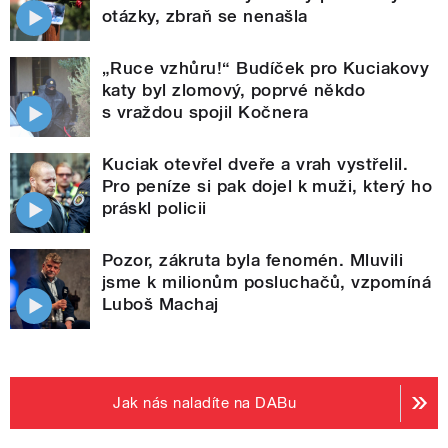
otázky, zbraň se nenašla
„Ruce vzhůru!“ Budíček pro Kuciakovy
katy byl zlomový, poprvé někdo
s vraždou spojil Kočnera
Kuciak otevřel dveře a vrah vystřelil.
Pro peníze si pak dojel k muži, který ho
práskl policii
Pozor, zákruta byla fenomén. Mluvili
jsme k milionům posluchačů, vzpomíná
Luboš Machaj
Jak nás naladíte na DABu