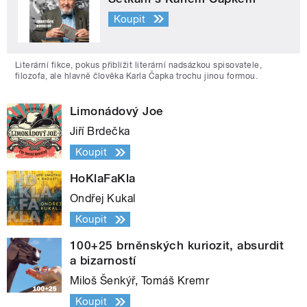
Koupit
Literární fikce, pokus přiblížit literární nadsázkou spisovatele,
filozofa, ale hlavně člověka Karla Čapka trochu jinou formou.
Limonádový Joe
Jiří Brdečka
Koupit
HoKlaFaKla
Ondřej Kukal
Koupit
100+25 brněnských kuriozit, absurdit
a bizarností
Miloš Šenkýř, Tomáš Kremr
Koupit