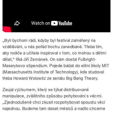
„Byli bychom rádi, kdyby byl festival zaměřený na
vzdělávání, u nás pořád trochu zanedbané. Třeba tím,
aby rodiče a učitele inspiroval v tom, co mohou s dětmi
dělat,“ říká Jiří Zemánek. On sám dostal Fulbright-
Masarykovo stipendium. Pojede bádat do elitní školy MIT
(Massachusetts Institute of Technology), kde studoval
třeba Howard Wolowitz ze seriálu Big Bang Theory.
Zaujal výzkumem, který se týkal distribuované
manipulace, zvláštního způsobu pohybování s věcmi.
„Zjednodušeně chci zkusit rozpohybovat spoustu věcí
najednou. Budeme tam deset měsíců a nadto chceme