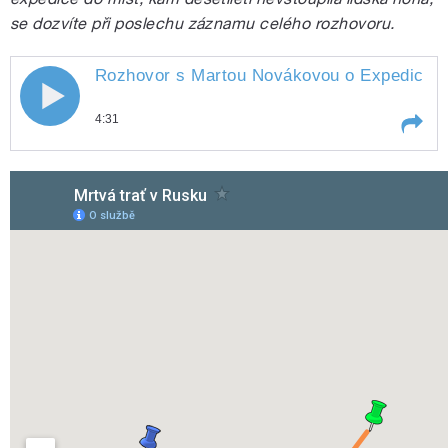
se dozvíte při poslechu záznamu celého rozhovoru.
Rozhovor s Martou Novákovou o Expedici 501
4:31
Play /
objevila
Rozhovor s Martou Novákovou o
Expedici 501, která Mrtvou trať
pause