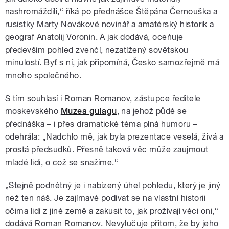
nashromáždili,“ říká po přednášce Štěpána Černouška a
rusistky Marty Novákové novinář a amatérský historik a
geograf Anatolij Voronin. A jak dodává, oceňuje
především pohled zvenčí, nezatížený sovětskou
minulostí. Byť s ní, jak připomíná, Česko samozřejmě má
mnoho společného.
S tím souhlasí i Roman Romanov, zástupce ředitele
moskevského
Muzea gulagu
, na jehož půdě se
přednáška – i přes dramatické téma plná humoru –
odehrála: „Nadchlo mě, jak byla prezentace veselá, živá a
prostá předsudků. Přesně taková věc může zaujmout
mladé lidi, o což se snažíme.“
„Stejně podnětný je i nabízený úhel pohledu, který je jiný
než ten náš. Je zajímavé podívat se na vlastní historii
očima lidí z jiné země a zakusit to, jak prožívají věci oni,“
dodává Roman Romanov. Nevylučuje přitom, že by jeho