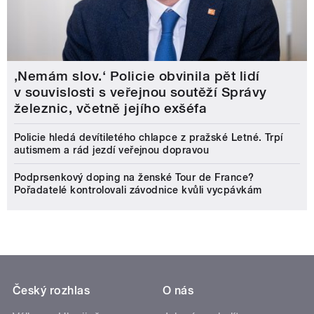
‚Nemám slov.‘ Policie obvinila pět lidí
v souvislosti s veřejnou soutěží Správy
železnic, včetně jejího exšéfa
Policie hledá devítiletého chlapce z pražské Letné. Trpí
autismem a rád jezdí veřejnou dopravou
Podprsenkový doping na ženské Tour de France?
Pořadatelé kontrolovali závodnice kvůli vycpávkám
Český rozhlas
O nás