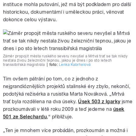
instituce mohla putování, jež má být podkladem pro další
historickou, dokumentární i uměleckou práci, věnovat
dokonce celou výstavu.
Záměr propojit města ruského severu nevyšel a Mrtvá trať se tak nikdy
nestala živou železniční tepnou, jakou je dnes i po sto letech
transsibiřská magistrála
|
foto:
Lenka Kabrhelová
Tím ovšem pátrání po tom, co z jednoho z
nejgrandióznějších projektů stalinské éry zbylo, nekončí,
podotýká režisérka a rusistka Marta Nováková. „Mrtvá
trať byla rozdělena na dva úseky.
Úsek 503 z Igarky
jsme
prozkoumávali v létě roku 2009 a teď jedeme na
úsek
501 ze Selechardu
,“ přibližuje.
„Ten je mnohem více probádán, prozkoumán a možná i