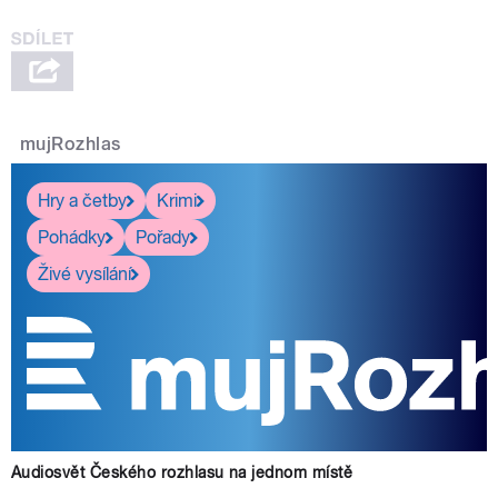
mujRozhlas
Hry a četby
Krimi
Pohádky
Pořady
Živé vysílání
Audiosvět Českého rozhlasu na jednom místě