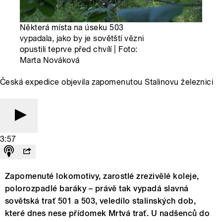
Některá místa na úseku 503
vypadala, jako by je sovětští vězni
opustili teprve před chvílí | Foto:
Marta Nováková
Česká expedice objevila zapomenutou Stalinovu železnici
3:57
Zapomenuté lokomotivy, zarostlé zrezivělé koleje,
polorozpadlé baráky – právě tak vypadá slavná
sovětská trať 501 a 503, veledílo stalinských dob,
které dnes nese přídomek Mrtvá trať. U nadšenců do