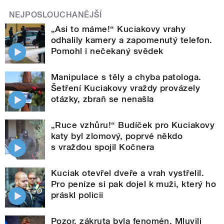
NEJPOSLOUCHANĚJŠÍ
„Asi to máme!“ Kuciakovy vrahy
odhalily kamery a zapomenutý telefon.
Pomohl i nečekaný svědek
Manipulace s těly a chyba patologa.
Šetření Kuciakovy vraždy provázely
otázky, zbraň se nenašla
„Ruce vzhůru!“ Budíček pro Kuciakovy
katy byl zlomový, poprvé někdo
s vraždou spojil Kočnera
Kuciak otevřel dveře a vrah vystřelil.
Pro peníze si pak dojel k muži, který ho
práskl policii
Pozor, zákruta byla fenomén. Mluvili