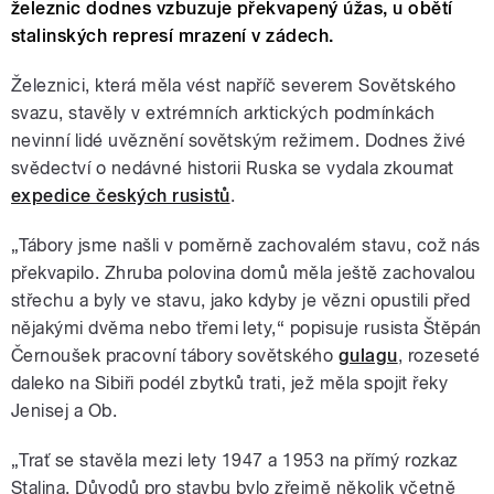
železnic dodnes vzbuzuje překvapený úžas, u obětí
stalinských represí mrazení v zádech.
Železnici, která měla vést napříč severem Sovětského
svazu, stavěly v extrémních arktických podmínkách
nevinní lidé uvěznění sovětským režimem. Dodnes živé
svědectví o nedávné historii Ruska se vydala zkoumat
expedice českých rusistů
.
„Tábory jsme našli v poměrně zachovalém stavu, což nás
překvapilo. Zhruba polovina domů měla ještě zachovalou
střechu a byly ve stavu, jako kdyby je vězni opustili před
nějakými dvěma nebo třemi lety,“ popisuje rusista Štěpán
Černoušek pracovní tábory sovětského
gulagu
, rozeseté
daleko na Sibiři podél zbytků trati, jež měla spojit řeky
Jenisej a Ob.
„Trať se stavěla mezi lety 1947 a 1953 na přímý rozkaz
Stalina. Důvodů pro stavbu bylo zřejmě několik včetně