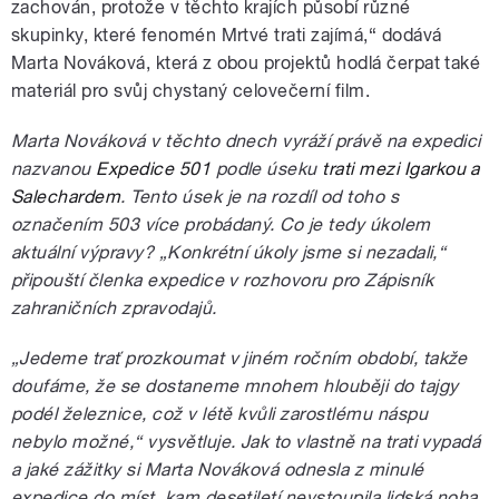
zachován, protože v těchto krajích působí různé
skupinky, které fenomén Mrtvé trati zajímá,“ dodává
Marta Nováková, která z obou projektů hodlá čerpat také
materiál pro svůj chystaný celovečerní film.
Marta Nováková v těchto dnech vyráží
právě
na expedici
nazvanou
Expedice 501
podle úseku
trati mezi Igarkou a
Salechardem
. Tento úsek je na rozdíl od toho s
označením 503 více probádaný. Co je tedy úkolem
aktuální výpravy? „Konkrétní úkoly jsme si nezadali,“
připouští členka expedice v rozhovoru pro Zápisník
zahraničních zpravodajů.
„Jedeme trať prozkoumat v jiném ročním období, takže
doufáme, že se dostaneme mnohem hlouběji do tajgy
podél železnice, což v létě kvůli zarostlému náspu
nebylo možné,“ vysvětluje. Jak to vlastně na trati vypadá
a jaké zážitky si Marta Nováková odnesla z minulé
expedice do míst, kam desetiletí nevstoupila lidská noha,