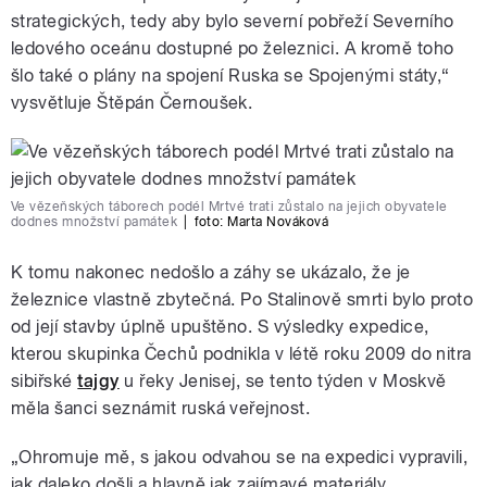
strategických, tedy aby bylo severní pobřeží Severního
ledového oceánu dostupné po železnici. A kromě toho
šlo také o plány na spojení Ruska se Spojenými státy,“
vysvětluje Štěpán Černoušek.
Ve vězeňských táborech podél Mrtvé trati zůstalo na jejich obyvatele
dodnes množství památek
|
foto:
Marta Nováková
K tomu nakonec nedošlo a záhy se ukázalo, že je
železnice vlastně zbytečná. Po Stalinově smrti bylo proto
od její stavby úplně upuštěno. S výsledky expedice,
kterou skupinka Čechů podnikla v létě roku 2009 do nitra
sibiřské
tajgy
u řeky Jenisej, se tento týden v Moskvě
měla šanci seznámit ruská veřejnost.
„Ohromuje mě, s jakou odvahou se na expedici vypravili,
jak daleko došli a hlavně jak zajímavé materiály