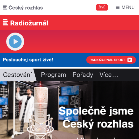
Přejít k hlavnímu obsahu
MENU
ŽIVĚ
Cestování
Program
Pořady
Více
…