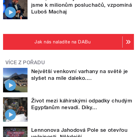
jsme k milionům posluchačů, vzpomíná
Luboš Machaj
Jak nás naladíte na DABu
VÍCE Z POŘADU
Největší venkovní varhany na světě je
slyšet na míle daleko....
Život mezi káhirskými odpadky chudým
Egypťanům nevadí. Díky...
Lennonova Jahodová Pole se otevřou
veřejnosti. Někdejší...