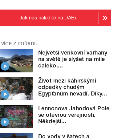
Jak nás naladíte na DABu
VÍCE Z POŘADU
Největší venkovní varhany
na světě je slyšet na míle
daleko....
Život mezi káhirskými
odpadky chudým
Egypťanům nevadí. Díky...
Lennonova Jahodová Pole
se otevřou veřejnosti.
Někdejší...
Do vody v šatech a