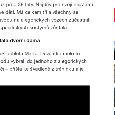
ž před 38 lety. Nejdřív pro svoji nejstarší
vé děti. Má celkem tři a všechny se
ůvodu na alegorických vozech zúčastnili.
 specifických kostýmů zůstala.
alá dvorní dáma
ek pětiletá Marta. Děvčátko mělo to
ůvodu vybrali do jednoho z alegorických
i – přišla ke švadleně z tréninku a je