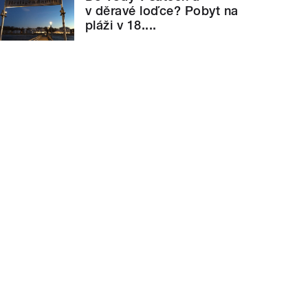
v děravé loďce? Pobyt na
pláži v 18....