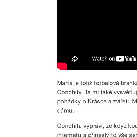
Marta je totiž fotbalová bran
Conchity. Ta mi také vysvětluj
pohádky o Krásce a zvířeti. 
dámu.
Conchita vypráví, že když koupi
internetu a přinesly to vše 