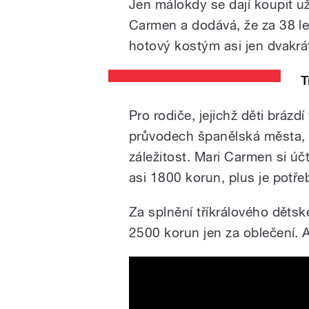
Jen málokdy se dají koupit už 
Carmen a dodává, že za 38 let
hotový kostým asi jen dvakrá
T
Pro rodiče, jejichž děti bráz
průvodech španělská města, t
záležitost. Mari Carmen si úč
asi 1800 korun, plus je potře
Za splnění tříkrálového dětsk
2500 korun jen za oblečení. 