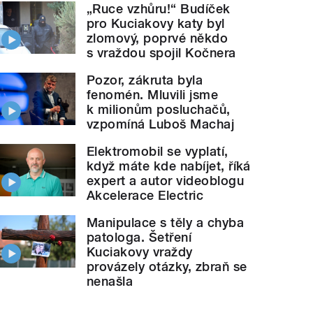
„Ruce vzhůru!“ Budíček
pro Kuciakovy katy byl
zlomový, poprvé někdo
s vraždou spojil Kočnera
Pozor, zákruta byla
fenomén. Mluvili jsme
k milionům posluchačů,
vzpomíná Luboš Machaj
Elektromobil se vyplatí,
když máte kde nabíjet, říká
expert a autor videoblogu
Akcelerace Electric
Manipulace s těly a chyba
patologa. Šetření
Kuciakovy vraždy
provázely otázky, zbraň se
nenašla