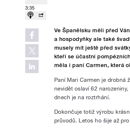
3:35
Ve Španělsku měli před Vá
a hospodyňky ale také švadl
musely mít ještě před svátk
kteří se účastní pompézníc
měla i paní Carmen, která ob
Paní Mari Carmen je drobná ž
nevidět oslaví 62 narozeniny,
dnech je na roztrhání.
Dokončuje totiž výrobu krásn
průvodů. Letos ho šije až pr