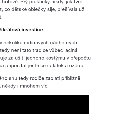
hotové. Prý prakticky nikdy, jak tvrdí
, co dětské oblečky šije, přešívala už
t.
říkrálová investice
dí v několikahodinových nádherných
edy není tato tradice vůbec laciná
tuje za ušití jednoho kostýmu v přepočtu
ba připočítat ještě cenu látek a ozdob.
ého snu tedy rodiče zaplatí přibližně
A někdy i mnohem víc.