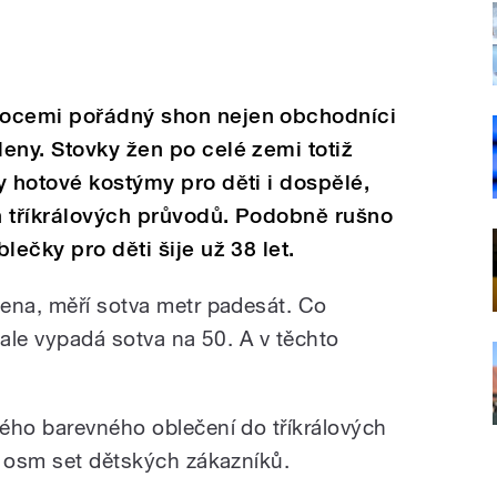
nocemi pořádný shon nejen obchodníci
eny. Stovky žen po celé zemi totiž
y hotové kostýmy pro děti i dospělé,
h tříkrálových průvodů. Podobně rušno
lečky pro děti šije už 38 let.
ena, měří sotva metr padesát. Co
 ale vypadá sotva na 50. A v těchto
ého barevného oblečení do tříkrálových
o osm set dětských zákazníků.