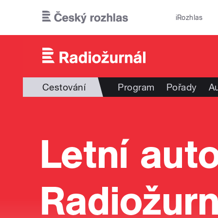
Přejít k hlavnímu obsahu
iRozhlas
Cestování
Program
Pořady
Au