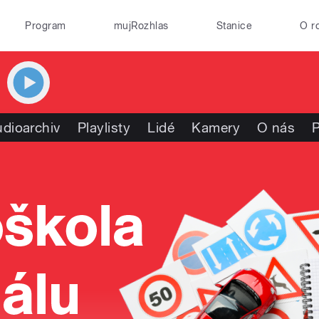
Program
mujRozhlas
Stanice
O r
dioarchiv
Playlisty
Lidé
Kamery
O nás
P