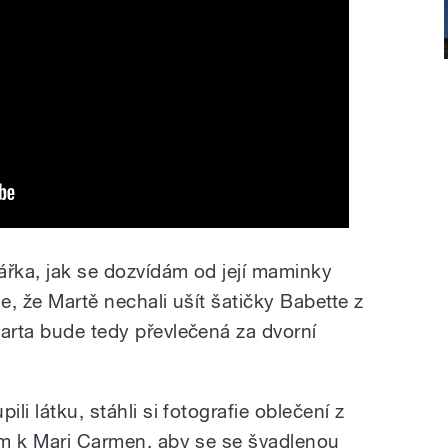
kářka, jak se dozvídám od její maminky
e, že Martě nechali ušít šatičky Babette z
Marta bude tedy převlečená za dvorní
li látku, stáhli si fotografie oblečení z
sem k Mari Carmen, aby se se švadlenou