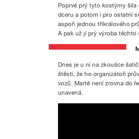
Poprvé prý tyto kostýmy šila u
dceru a potom i pro ostatní s
aspoň jednou tříkrálového pr
A pak už jí prý výroba těchto
M
Dnes je u ní na zkoušce šatič
štěstí, že ho organizátoři pr
vozů. Martě není zrovna do řeč
unavená.