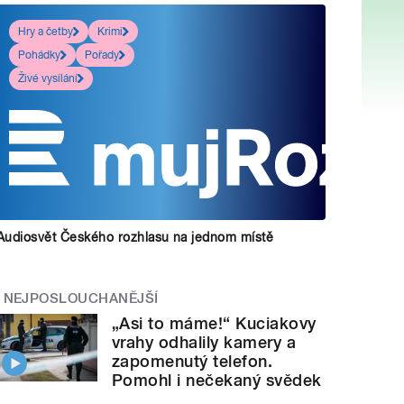
Hry a četby
Krimi
Pohádky
Pořady
Živé vysílání
Audiosvět Českého rozhlasu na jednom místě
NEJPOSLOUCHANĚJŠÍ
„Asi to máme!“ Kuciakovy
vrahy odhalily kamery a
zapomenutý telefon.
Pomohl i nečekaný svědek