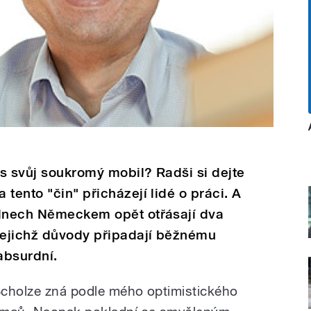
as svůj soukromý mobil? Radši si dejte
tento "čin" přicházejí lidé o práci. A
 dnech Německem opět otřásají dva
 jejichž důvody připadají běžnému
absurdní.
Scholze zná podle mého optimistického