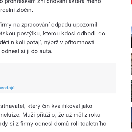
to prohřeškem zní chování aktéra mého
delní zločin.
rmy na zpracování odpadu upozornil
tskou postýlku, kterou kdosi odhodil do
ětí nikoli potají, nýbrž v přítomnosti
odnesl si ji do auta.
avodajů
avatel, který čin kvalifikoval jako
nekrize. Muži přitížilo, že už měl z roku
y si z firmy odnesl domů roli toaletního