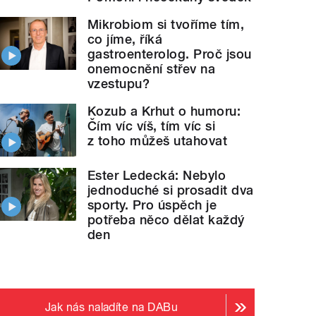
Mikrobiom si tvoříme tím,
co jíme, říká
gastroenterolog. Proč jsou
onemocnění střev na
vzestupu?
Kozub a Krhut o humoru:
Čím víc víš, tím víc si
z toho můžeš utahovat
Ester Ledecká: Nebylo
jednoduché si prosadit dva
sporty. Pro úspěch je
potřeba něco dělat každý
den
Jak nás naladíte na DABu