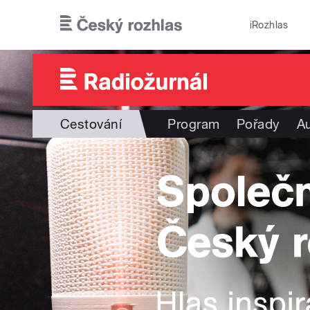
Přejít k hlavnímu obsahu
iRozhlas
Cestování
Program
Pořady
Au