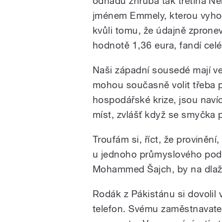
odhadu zhruba tak třetina 
jménem Emmely, kterou vyhodi
kvůli tomu, že údajně zpronev
hodnotě 1,36 eura, fandí ce
Naši západní sousedé mají vel
mohou současně volit třeba 
hospodářské krize, jsou navíc
míst, zvlášť když se smyčka 
Troufám si, říct, že provinění
u jednoho průmyslového podn
Mohammed Šajch, by na dlažb
Rodák z Pákistánu si dovolil 
telefon. Svému zaměstnavatel