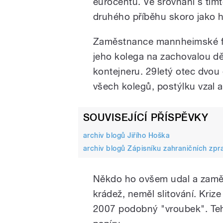
eurocentu. Ve srovnání s tím
druhého příběhu skoro jako hr
Zaměstnance mannheimské fi
jeho kolega na zachovalou dě
kontejneru. 29letý otec dvou d
všech kolegů, postýlku vzal a 
SOUVISEJÍCÍ PŘÍSPĚVKY
archiv blogů Jiřího Hoška
archiv blogů Zápisníku zahraničních zpr
Někdo ho ovšem udal a zaměstn
krádež, neměl slitování. Krize 
2007 podobný "vroubek". Tehd