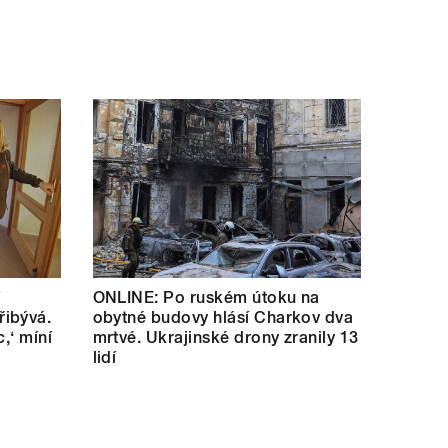
í
ONLINE: Po ruském útoku na
ibývá.
obytné budovy hlásí Charkov dva
c,‘ míní
mrtvé. Ukrajinské drony zranily 13
lidí