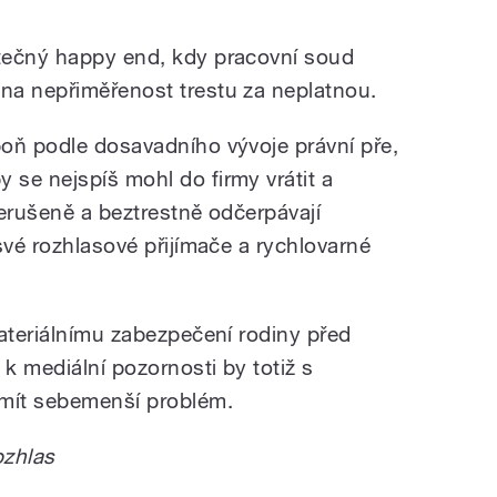
tečný happy end, kdy pracovní soud
na nepřiměřenost trestu za neplatnou.
oň podle dosavadního vývoje právní pře,
se nejspíš mohl do firmy vrátit a
nerušeně a beztrestně odčerpávají
své rozhlasové přijímače a rychlovarné
materiálnímu zabezpečení rodiny před
 k mediální pozornosti by totiž s
 mít sebemenší problém.
ozhlas