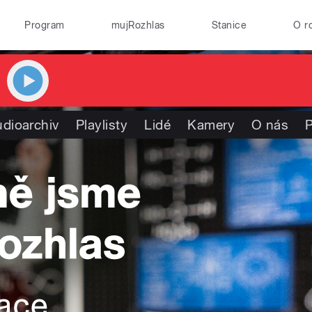
Program
mujRozhlas
Stanice
O r
dioarchiv
Playlisty
Lidé
Kamery
O nás
P