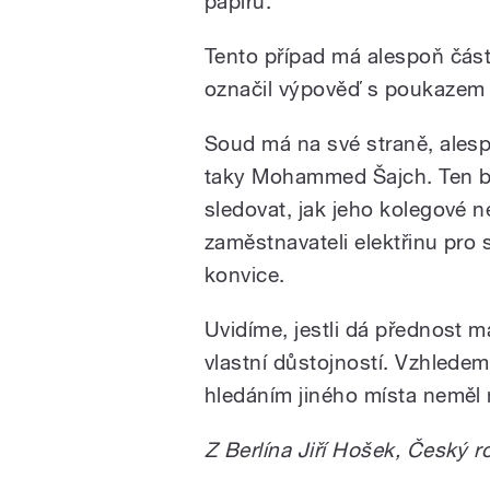
papíru.
Tento případ má alespoň čás
označil výpověď s poukazem 
Soud má na své straně, alesp
taky Mohammed Šajch. Ten by 
sledovat, jak jeho kolegové 
zaměstnavateli elektřinu pro 
konvice.
Uvidíme, jestli dá přednost 
vlastní důstojností. Vzhledem
hledáním jiného místa neměl
Z Berlína Jiří Hošek, Český r