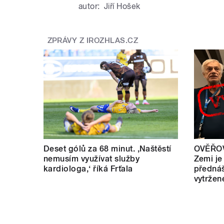
autor:
Jiří Hošek
ZPRÁVY Z IROZHLAS.CZ
Deset gólů za 68 minut. ,Naštěstí
OVĚŘOV
nemusím využívat služby
Zemi je
kardiologa,‘ říká Frťala
přednáš
vytržen