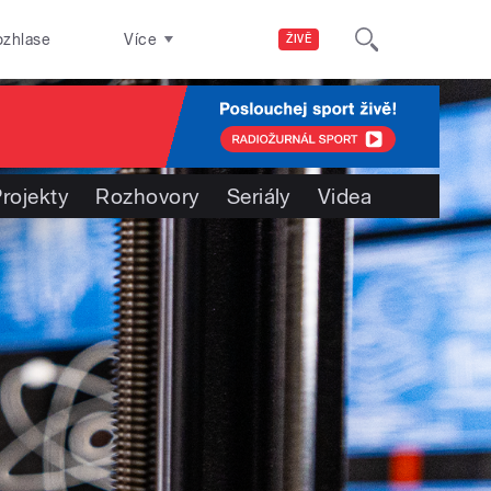
ozhlase
Více
ŽIVĚ
rojekty
Rozhovory
Seriály
Videa