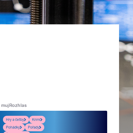
mujRozhlas
Hry a četby
Krimi
Pohádky
Pořady