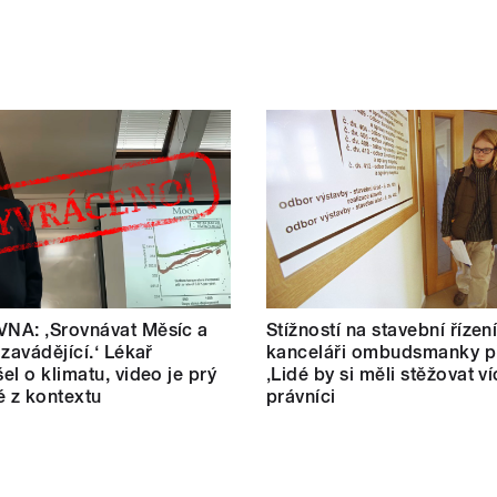
NA: ‚Srovnávat Měsíc a
Stížností na stavební řízen
 zavádějící.‘ Lékař
kanceláři ombudsmanky př
el o klimatu, video je prý
‚Lidé by si měli stěžovat ví
é z kontextu
právníci