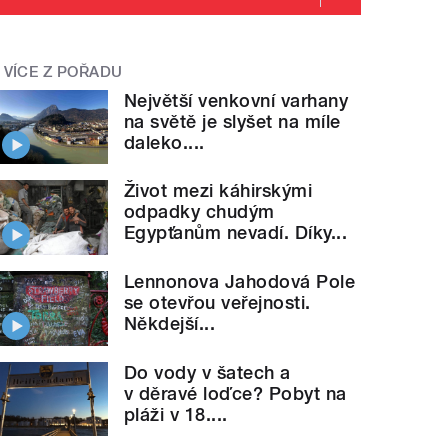
VÍCE Z POŘADU
Největší venkovní varhany
na světě je slyšet na míle
daleko....
Život mezi káhirskými
odpadky chudým
Egypťanům nevadí. Díky...
Lennonova Jahodová Pole
se otevřou veřejnosti.
Někdejší...
Do vody v šatech a
v děravé loďce? Pobyt na
pláži v 18....