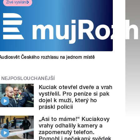
Živé vysílání
Audiosvět Českého rozhlasu na jednom místě
NEJPOSLOUCHANĚJŠÍ
Kuciak otevřel dveře a vrah
vystřelil. Pro peníze si pak
dojel k muži, který ho
práskl policii
„Asi to máme!“ Kuciakovy
vrahy odhalily kamery a
zapomenutý telefon.
Pomohl i nečekaný svědek