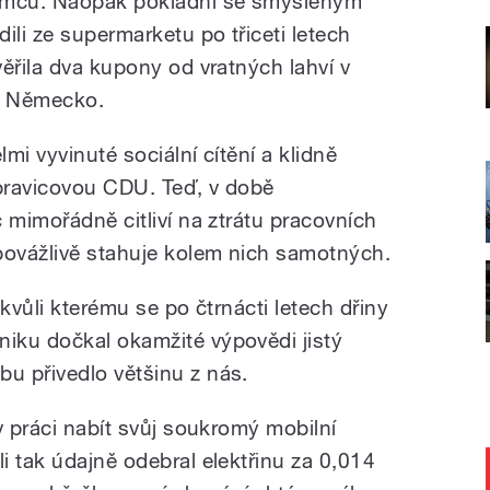
Němců. Naopak pokladní se smyšleným
li ze supermarketu po třiceti letech
ěřila dva kupony od vratných lahví v
lé Německo.
mi vyvinuté sociální cítění a klidně
pravicovou CDU. Teď, v době
 mimořádně citliví na ztrátu pracovních
povážlivě stahuje kolem nich samotných.
, kvůli kterému se po čtrnácti letech dřiny
iku dočkal okamžité výpovědi jistý
u přivedlo většinu z nás.
v práci nabít svůj soukromý mobilní
i tak údajně odebral elektřinu za 0,014