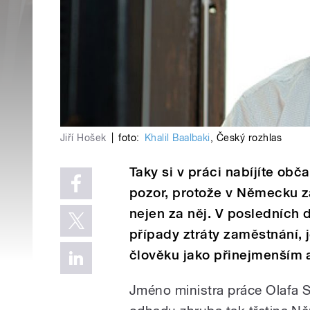
Jiří Hošek
|
foto:
Khalil Baalbaki
,
Český rozhlas
Taky si v práci nabíjíte obč
pozor, protože v Německu za 
nejen za něj. V posledních
případy ztráty zaměstnání,
člověku jako přinejmenším 
Jméno ministra práce Olafa 