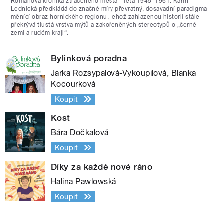
Románová kronika ztraceného města - léta 1945–1961. Karin
Lednická předkládá do značné míry převratný, dosavadní paradigma
měnící obraz hornického regionu, jehož zahlazenou historii stále
překrývá tlustá vrstva mýtů a zakořeněných stereotypů o „černé
zemi a rudém kraji“.
Bylinková poradna
Jarka Rozsypalová-Vykoupilová, Blanka
Kocourková
Koupit
Kost
Bára Dočkalová
Koupit
Díky za každé nové ráno
Halina Pawlowská
Koupit