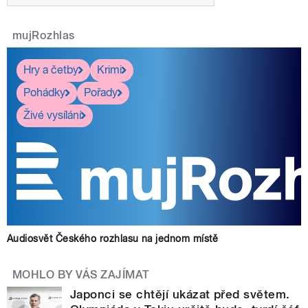
mujRozhlas
Hry a četby
Krimi
Pohádky
Pořady
Živé vysílání
Audiosvět Českého rozhlasu na jednom místě
MOHLO BY VÁS ZAJÍMAT
Japonci se chtějí ukázat před světem.