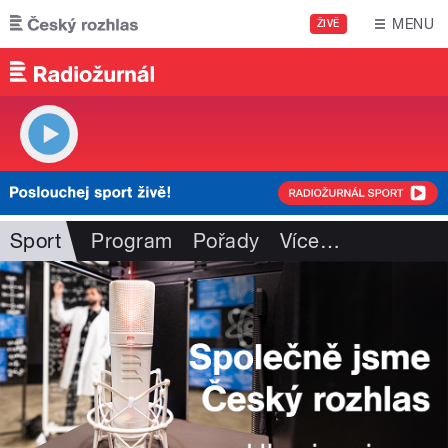
Přejít k hlavnímu obsahu
MENU
ŽIVĚ
Sport
Program
Pořady
Více
…