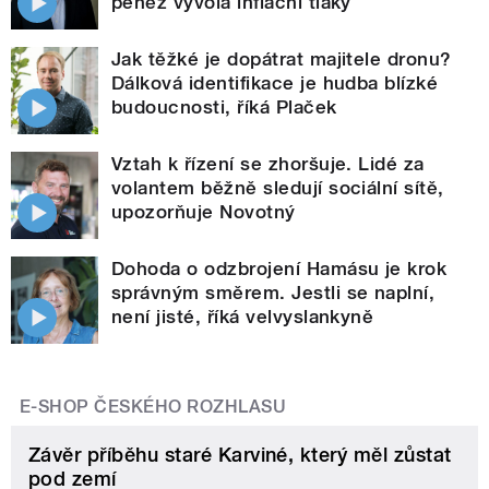
peněz vyvolá inflační tlaky
Jak těžké je dopátrat majitele dronu?
Dálková identifikace je hudba blízké
budoucnosti, říká Plaček
Vztah k řízení se zhoršuje. Lidé za
volantem běžně sledují sociální sítě,
upozorňuje Novotný
Dohoda o odzbrojení Hamásu je krok
správným směrem. Jestli se naplní,
není jisté, říká velvyslankyně
E-SHOP ČESKÉHO ROZHLASU
Závěr příběhu staré Karviné, který měl zůstat
pod zemí