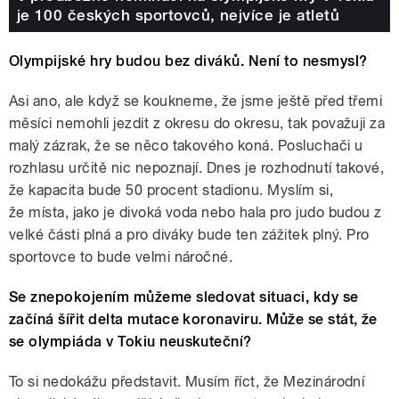
je 100 českých sportovců, nejvíce je atletů
Olympijské hry budou bez diváků. Není to nesmysl?
Asi ano, ale když se koukneme, že jsme ještě před třemi
měsíci nemohli jezdit z okresu do okresu, tak považuji za
malý zázrak, že se něco takového koná. Posluchači u
rozhlasu určitě nic nepoznají. Dnes je rozhodnutí takové,
že kapacita bude 50 procent stadionu. Myslím si,
že místa, jako je divoká voda nebo hala pro judo budou z
velké části plná a pro diváky bude ten zážitek plný. Pro
sportovce to bude velmi náročné.
Se znepokojením můžeme sledovat situaci, kdy se
začíná šířit delta mutace koronaviru. Může se stát, že
se olympiáda v Tokiu neuskuteční?
To si nedokážu představit. Musím říct, že Mezinárodní