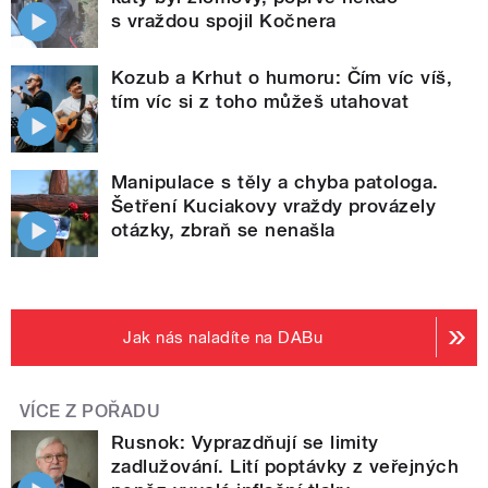
s vraždou spojil Kočnera
Kozub a Krhut o humoru: Čím víc víš,
tím víc si z toho můžeš utahovat
Manipulace s těly a chyba patologa.
Šetření Kuciakovy vraždy provázely
otázky, zbraň se nenašla
Jak nás naladíte na DABu
VÍCE Z POŘADU
Rusnok: Vyprazdňují se limity
zadlužování. Lití poptávky z veřejných