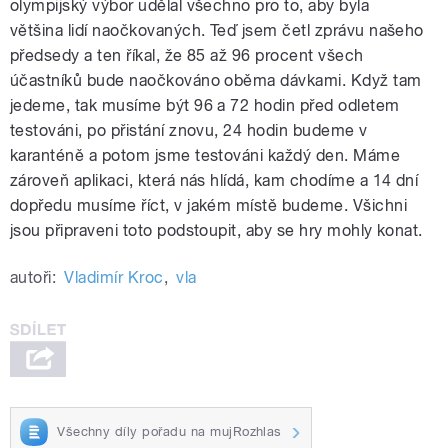
olympijský výbor udělal všechno pro to, aby byla
většina lidí naočkovaných. Teď jsem četl zprávu našeho
předsedy a ten říkal, že 85 až 96 procent všech
účastníků bude naočkováno oběma dávkami. Když tam
jedeme, tak musíme být 96 a 72 hodin před odletem
testováni, po přistání znovu, 24 hodin budeme v
karanténě a potom jsme testováni každý den. Máme
zároveň aplikaci, která nás hlídá, kam chodíme a 14 dní
dopředu musíme říct, v jakém místě budeme. Všichni
jsou připraveni toto podstoupit, aby se hry mohly konat.
autoři:
Vladimír Kroc
,
vla
Všechny díly pořadu na mujRozhlas