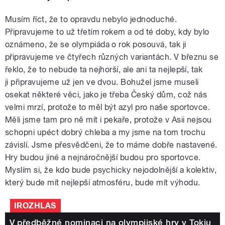
Musím říct, že to opravdu nebylo jednoduché.
Připravujeme to už třetím rokem a od té doby, kdy bylo
oznámeno, že se olympiáda o rok posouvá, tak ji
připravujeme ve čtyřech různých variantách. V březnu se
řeklo, že to nebude ta nejhorší, ale ani ta nejlepší, tak
ji připravujeme už jen ve dvou. Bohužel jsme museli
osekat některé věci, jako je třeba Český dům, což nás
velmi mrzí, protože to měl být azyl pro naše sportovce.
Měli jsme tam pro ně mít i pekaře, protože v Asii nejsou
schopni upéct dobrý chleba a my jsme na tom trochu
závislí. Jsme přesvědčeni, že to máme dobře nastavené.
Hry budou jiné a nejnáročnější budou pro sportovce.
Myslím si, že kdo bude psychicky nejodolnější a kolektiv,
který bude mít nejlepší atmosféru, bude mít výhodu.
IROZHLAS
V předběžné nominaci na olympijské hry v Tokiu