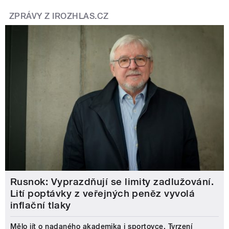
ZPRÁVY Z IROZHLAS.CZ
Rusnok: Vyprazdňují se limity zadlužování.
Lití poptávky z veřejných peněz vyvolá
inflační tlaky
Mělo jít o nadaného akademika i sportovce. Tvrzení