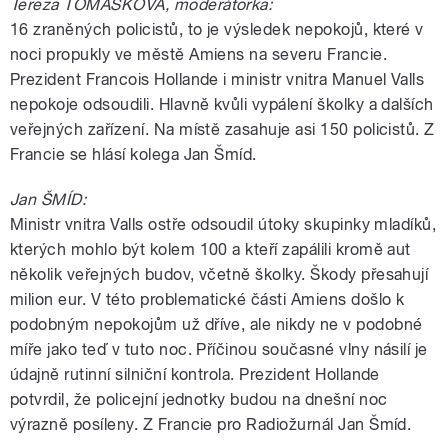
Tereza TOMÁŠKOVÁ, moderátorka:
16 zraněných policistů, to je výsledek nepokojů, které v
noci propukly ve městě Amiens na severu Francie.
Prezident Francois Hollande i ministr vnitra Manuel Valls
nepokoje odsoudili. Hlavně kvůli vypálení školky a dalších
veřejných zařízení. Na místě zasahuje asi 150 policistů. Z
Francie se hlásí kolega Jan Šmíd.
Jan ŠMÍD:
Ministr vnitra Valls ostře odsoudil útoky skupinky mladíků,
kterých mohlo být kolem 100 a kteří zapálili kromě aut
několik veřejných budov, včetně školky. Škody přesahují
milion eur. V této problematické části Amiens došlo k
podobným nepokojům už dříve, ale nikdy ne v podobné
míře jako teď v tuto noc. Příčinou současné vlny násilí je
údajně rutinní silniční kontrola. Prezident Hollande
potvrdil, že policejní jednotky budou na dnešní noc
výrazně posíleny. Z Francie pro Radiožurnál Jan Šmíd.