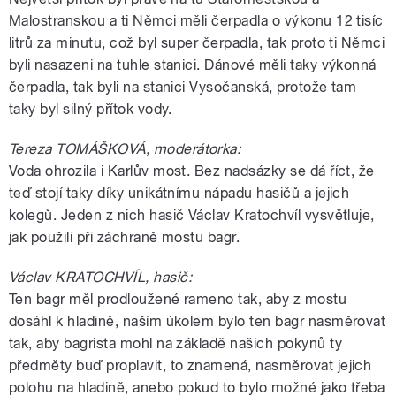
Malostranskou a ti Němci měli čerpadla o výkonu 12 tisíc
litrů za minutu, což byl super čerpadla, tak proto ti Němci
byli nasazeni na tuhle stanici. Dánové měli taky výkonná
čerpadla, tak byli na stanici Vysočanská, protože tam
taky byl silný přítok vody.
Tereza TOMÁŠKOVÁ, moderátorka:
Voda ohrozila i Karlův most. Bez nadsázky se dá říct, že
teď stojí taky díky unikátnímu nápadu hasičů a jejich
kolegů. Jeden z nich hasič Václav Kratochvíl vysvětluje,
jak použili při záchraně mostu bagr.
Václav KRATOCHVÍL, hasič:
Ten bagr měl prodloužené rameno tak, aby z mostu
dosáhl k hladině, naším úkolem bylo ten bagr nasměrovat
tak, aby bagrista mohl na základě našich pokynů ty
předměty buď proplavit, to znamená, nasměrovat jejich
polohu na hladině, anebo pokud to bylo možné jako třeba