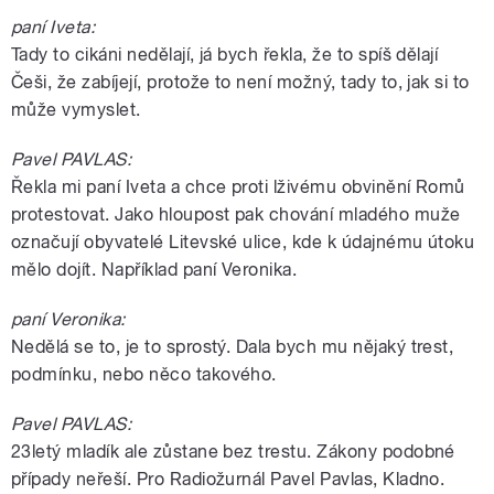
paní Iveta:
Tady to cikáni nedělají, já bych řekla, že to spíš dělají
Češi, že zabíjejí, protože to není možný, tady to, jak si to
může vymyslet.
Pavel PAVLAS:
Řekla mi paní Iveta a chce proti lživému obvinění Romů
protestovat. Jako hloupost pak chování mladého muže
označují obyvatelé Litevské ulice, kde k údajnému útoku
mělo dojít. Například paní Veronika.
paní Veronika:
Nedělá se to, je to sprostý. Dala bych mu nějaký trest,
podmínku, nebo něco takového.
Pavel PAVLAS:
23letý mladík ale zůstane bez trestu. Zákony podobné
případy neřeší. Pro Radiožurnál Pavel Pavlas, Kladno.