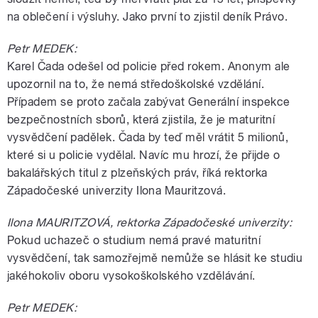
na oblečení i výsluhy. Jako první to zjistil deník Právo.
Petr MEDEK:
Karel Čada odešel od policie před rokem. Anonym ale
upozornil na to, že nemá středoškolské vzdělání.
Případem se proto začala zabývat Generální inspekce
bezpečnostních sborů, která zjistila, že je maturitní
vysvědčení padělek. Čada by teď měl vrátit 5 milionů,
které si u policie vydělal. Navíc mu hrozí, že přijde o
bakalářských titul z plzeňských práv, říká rektorka
Západočeské univerzity Ilona Mauritzová.
Ilona MAURITZOVÁ, rektorka Západočeské univerzity:
Pokud uchazeč o studium nemá pravé maturitní
vysvědčení, tak samozřejmě nemůže se hlásit ke studiu
jakéhokoliv oboru vysokoškolského vzdělávání.
Petr MEDEK: