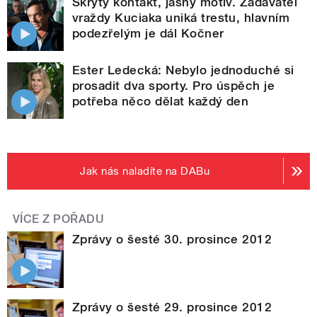
Skrytý kontakt, jasný motiv. Zadavatel
vraždy Kuciaka uniká trestu, hlavním
podezřelým je dál Kočner
Ester Ledecká: Nebylo jednoduché si
prosadit dva sporty. Pro úspěch je
potřeba něco dělat každý den
Jak nás naladíte na DABu
VÍCE Z POŘADU
Zprávy o šesté 30. prosince 2012
Zprávy o šesté 29. prosince 2012