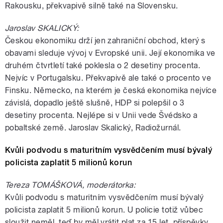
Rakousku, překvapivě silně také na Slovensku.
Jaroslav SKALICKÝ:
Českou ekonomiku drží jen zahraniční obchod, který s
obavami sleduje vývoj v Evropské unii. Její ekonomika ve
druhém čtvrtletí také poklesla o 2 desetiny procenta.
Nejvíc v Portugalsku. Překvapivě ale také o procento ve
Finsku. Německo, na kterém je česká ekonomika nejvíce
závislá, dopadlo ještě slušně, HDP si polepšil o 3
desetiny procenta. Nejlépe si v Unii vede Švédsko a
pobaltské země. Jaroslav Skalický, Radiožurnál.
Kvůli podvodu s maturitním vysvědčením musí bývalý
policista zaplatit 5 milionů korun
Tereza TOMÁŠKOVÁ, moderátorka:
Kvůli podvodu s maturitním vysvědčením musí bývalý
policista zaplatit 5 milionů korun. U policie totiž vůbec
sloužit neměl, teď by měl vrátit plat za 15 let, příspěvky