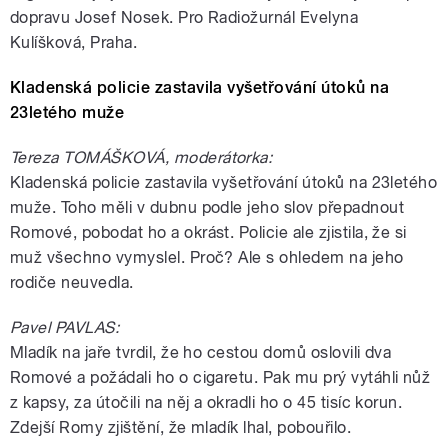
dopravu Josef Nosek. Pro Radiožurnál Evelyna
Kulíšková, Praha.
Kladenská policie zastavila vyšetřování útoků na
23letého muže
Tereza TOMÁŠKOVÁ, moderátorka:
Kladenská policie zastavila vyšetřování útoků na 23letého
muže. Toho měli v dubnu podle jeho slov přepadnout
Romové, pobodat ho a okrást. Policie ale zjistila, že si
muž všechno vymyslel. Proč? Ale s ohledem na jeho
rodiče neuvedla.
Pavel PAVLAS:
Mladík na jaře tvrdil, že ho cestou domů oslovili dva
Romové a požádali ho o cigaretu. Pak mu prý vytáhli nůž
z kapsy, za útočili na něj a okradli ho o 45 tisíc korun.
Zdejší Romy zjištění, že mladík lhal, pobouřilo.