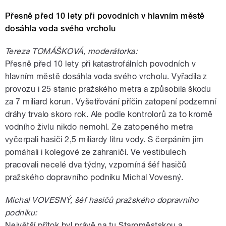
Přesně před 10 lety při povodních v hlavním městě
dosáhla voda svého vrcholu
Tereza TOMÁŠKOVÁ, moderátorka:
Přesně před 10 lety při katastrofálních povodních v
hlavním městě dosáhla voda svého vrcholu. Vyřadila z
provozu i 25 stanic pražského metra a způsobila škodu
za 7 miliard korun. Vyšetřování příčin zatopení podzemní
dráhy trvalo skoro rok. Ale podle kontrolorů za to kromě
vodního živlu nikdo nemohl. Ze zatopeného metra
vyčerpali hasiči 2,5 miliardy litru vody. S čerpáním jim
pomáhali i kolegové ze zahraničí. Ve vestibulech
pracovali necelé dva týdny, vzpomíná šéf hasičů
pražského dopravního podniku Michal Vovesný.
Michal VOVESNÝ, šéf hasičů pražského dopravního
podniku:
Největší přítok byl právě na tu Staroměstskou a