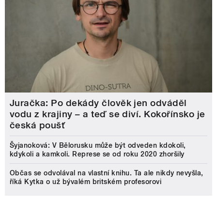
Juračka: Po dekády člověk jen odváděl
vodu z krajiny – a teď se diví. Kokořínsko je
česká poušť
Šyjanoková: V Bělorusku může být odveden kdokoli,
kdykoli a kamkoli. Represe se od roku 2020 zhoršily
Občas se odvolával na vlastní knihu. Ta ale nikdy nevyšla,
říká Kytka o už bývalém britském profesorovi