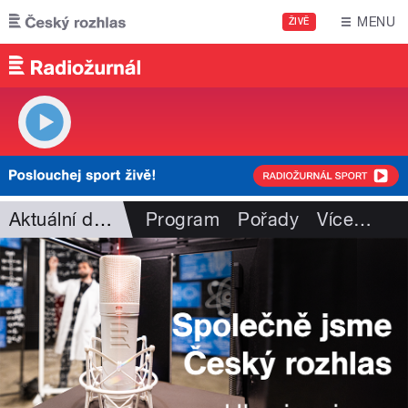
Přejít k hlavnímu obsahu
MENU
ŽIVĚ
Aktuální dění
Program
Pořady
Více
…