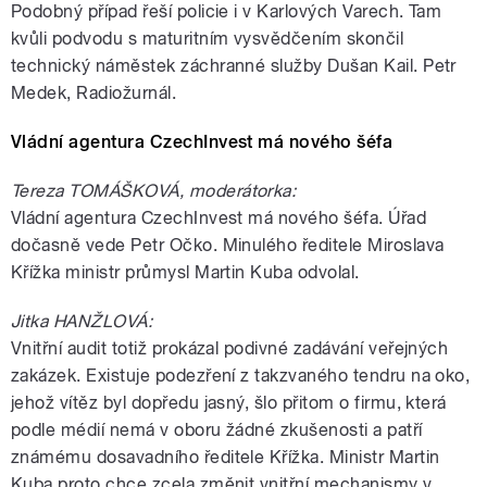
Podobný případ řeší policie i v Karlových Varech. Tam
kvůli podvodu s maturitním vysvědčením skončil
technický náměstek záchranné služby Dušan Kail. Petr
Medek, Radiožurnál.
Vládní agentura CzechInvest má nového šéfa
Tereza TOMÁŠKOVÁ, moderátorka:
Vládní agentura CzechInvest má nového šéfa. Úřad
dočasně vede Petr Očko. Minulého ředitele Miroslava
Křížka ministr průmysl Martin Kuba odvolal.
Jitka HANŽLOVÁ:
Vnitřní audit totiž prokázal podivné zadávání veřejných
zakázek. Existuje podezření z takzvaného tendru na oko,
jehož vítěz byl dopředu jasný, šlo přitom o firmu, která
podle médií nemá v oboru žádné zkušenosti a patří
známému dosavadního ředitele Křížka. Ministr Martin
Kuba proto chce zcela změnit vnitřní mechanismy v