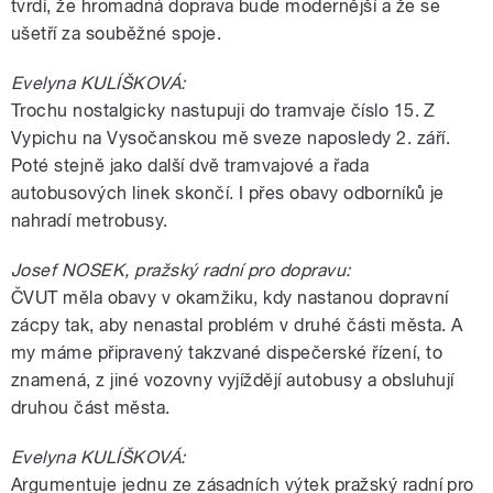
tvrdí, že hromadná doprava bude modernější a že se
ušetří za souběžné spoje.
Evelyna KULÍŠKOVÁ:
Trochu nostalgicky nastupuji do tramvaje číslo 15. Z
Vypichu na Vysočanskou mě sveze naposledy 2. září.
Poté stejně jako další dvě tramvajové a řada
autobusových linek skončí. I přes obavy odborníků je
nahradí metrobusy.
Josef NOSEK, pražský radní pro dopravu:
ČVUT měla obavy v okamžiku, kdy nastanou dopravní
zácpy tak, aby nenastal problém v druhé části města. A
my máme připravený takzvané dispečerské řízení, to
znamená, z jiné vozovny vyjíždějí autobusy a obsluhují
druhou část města.
Evelyna KULÍŠKOVÁ:
Argumentuje jednu ze zásadních výtek pražský radní pro