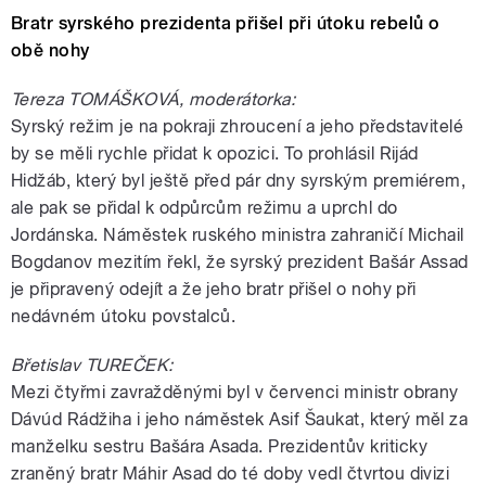
Bratr syrského prezidenta přišel při útoku rebelů o
obě nohy
Tereza TOMÁŠKOVÁ, moderátorka:
Syrský režim je na pokraji zhroucení a jeho představitelé
by se měli rychle přidat k opozici. To prohlásil Rijád
Hidžáb, který byl ještě před pár dny syrským premiérem,
ale pak se přidal k odpůrcům režimu a uprchl do
Jordánska. Náměstek ruského ministra zahraničí Michail
Bogdanov mezitím řekl, že syrský prezident Bašár Assad
je připravený odejít a že jeho bratr přišel o nohy při
nedávném útoku povstalců.
Břetislav TUREČEK:
Mezi čtyřmi zavražděnými byl v červenci ministr obrany
Dávúd Rádžiha i jeho náměstek Asif Šaukat, který měl za
manželku sestru Bašára Asada. Prezidentův kriticky
zraněný bratr Máhir Asad do té doby vedl čtvrtou divizi