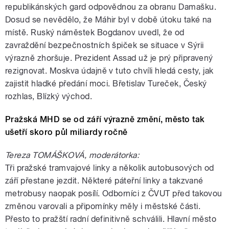
republikánských gard odpovědnou za obranu Damašku.
Dosud se nevědělo, že Máhir byl v době útoku také na
místě. Ruský náměstek Bogdanov uvedl, že od
zavraždění bezpečnostních špiček se situace v Sýrii
výrazně zhoršuje. Prezident Assad už je prý připravený
rezignovat. Moskva údajně v tuto chvíli hledá cesty, jak
zajistit hladké předání moci. Břetislav Tureček, Český
rozhlas, Blízký východ.
Pražská MHD se od září výrazně změní, město tak
ušetří skoro půl miliardy ročně
Tereza TOMÁŠKOVÁ, moderátorka:
Tři pražské tramvajové linky a několik autobusových od
září přestane jezdit. Některé páteřní linky a takzvané
metrobusy naopak posílí. Odborníci z ČVUT před takovou
změnou varovali a připomínky měly i městské části.
Přesto to pražští radní definitivně schválili. Hlavní město