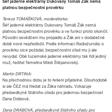
Šéf jaderné elektrárny Dukovany Tomáš Žák nemá
platnou bezpečnostní prověrku
Tereza TOMÁŠKOVÁ, moderátorka:
Šéf jaderné elektrárny Dukovany Tomáš Žák nemá
platnou bezpečnostní prověrku a ve funkci proto skončil.
Původní osvědčení mu propadlo a Žák ani v dodatečné
době nové nepředložil. Podle informací Radiožurnálu o
prověrku sice požádal, bezpečnostní úřad mu ji ale
nevydal. Obě tuzemské jaderné elektrárny tak řídí jediný
muž, ředitel Temelína Miloš Štěpanovský.
Martin DRTINA:
Na přechodnou dobu je to řešení přijatelné. Dlouhodobě
si ale ČEZ má hledat za Žáka náhradu. Vzkazuje
předsedkyně Státního úřadu pro jadernou bezpečnost
Dana Drábová.
Dana DRÁBOVÁ, předsedkyně Státního úřadu pro