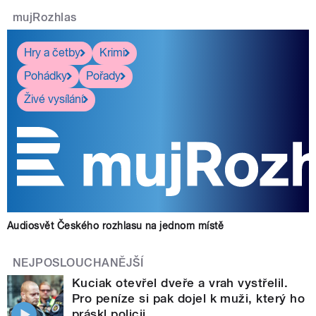
mujRozhlas
Hry a četby
Krimi
Pohádky
Pořady
Živé vysílání
Audiosvět Českého rozhlasu na jednom místě
NEJPOSLOUCHANĚJŠÍ
Kuciak otevřel dveře a vrah vystřelil.
Pro peníze si pak dojel k muži, který ho
práskl policii