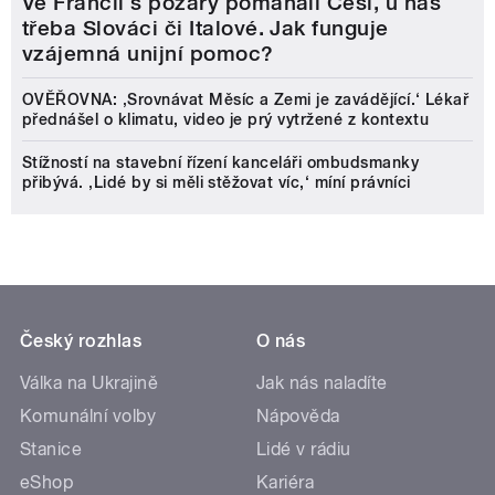
Ve Francii s požáry pomáhali Češi, u nás
třeba Slováci či Italové. Jak funguje
vzájemná unijní pomoc?
OVĚŘOVNA: ‚Srovnávat Měsíc a Zemi je zavádějící.‘ Lékař
přednášel o klimatu, video je prý vytržené z kontextu
Stížností na stavební řízení kanceláři ombudsmanky
přibývá. ‚Lidé by si měli stěžovat víc,‘ míní právníci
Český rozhlas
O nás
Válka na Ukrajině
Jak nás naladíte
Komunální volby
Nápověda
Stanice
Lidé v rádiu
eShop
Kariéra