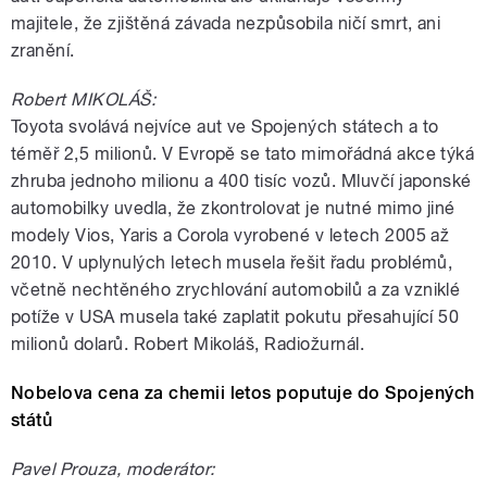
majitele, že zjištěná závada nezpůsobila ničí smrt, ani
zranění.
Robert MIKOLÁŠ:
Toyota svolává nejvíce aut ve Spojených státech a to
téměř 2,5 milionů. V Evropě se tato mimořádná akce týká
zhruba jednoho milionu a 400 tisíc vozů. Mluvčí japonské
automobilky uvedla, že zkontrolovat je nutné mimo jiné
modely Vios, Yaris a Corola vyrobené v letech 2005 až
2010. V uplynulých letech musela řešit řadu problémů,
včetně nechtěného zrychlování automobilů a za vzniklé
potíže v USA musela také zaplatit pokutu přesahující 50
milionů dolarů. Robert Mikoláš, Radiožurnál.
Nobelova cena za chemii letos poputuje do Spojených
států
Pavel Prouza, moderátor: