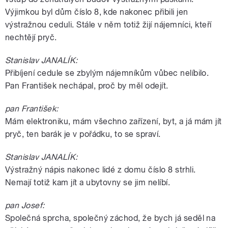
Výjimkou byl dům číslo 8, kde nakonec přibili jen
výstražnou ceduli. Stále v něm totiž žijí nájemníci, kteří
nechtějí pryč.
Stanislav JANALÍK:
Přibíjení cedule se zbylým nájemníkům vůbec nelíbilo.
Pan František nechápal, proč by měl odejít.
pan František:
Mám elektroniku, mám všechno zařízení, byt, a já mám jít
pryč, ten barák je v pořádku, to se spraví.
Stanislav JANALÍK:
Výstražný nápis nakonec lidé z domu číslo 8 strhli.
Nemají totiž kam jít a ubytovny se jim nelíbí.
pan Josef:
Společná sprcha, společný záchod, že bych já seděl na