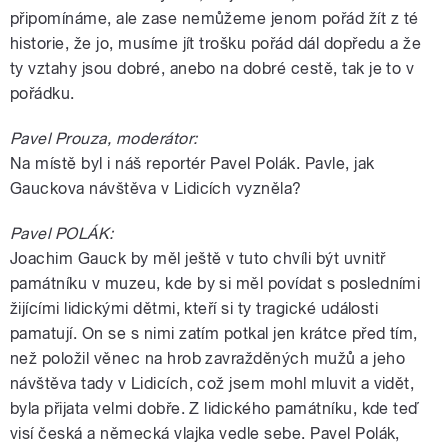
připomínáme, ale zase nemůžeme jenom pořád žít z té
historie, že jo, musíme jít trošku pořád dál dopředu a že
ty vztahy jsou dobré, anebo na dobré cestě, tak je to v
pořádku.
Pavel Prouza, moderátor:
Na místě byl i náš reportér Pavel Polák. Pavle, jak
Gauckova návštěva v Lidicích vyzněla?
Pavel POLÁK:
Joachim Gauck by měl ještě v tuto chvíli být uvnitř
památníku v muzeu, kde by si měl povídat s posledními
žijícími lidickými dětmi, kteří si ty tragické události
pamatují. On se s nimi zatím potkal jen krátce před tím,
než položil věnec na hrob zavražděných mužů a jeho
návštěva tady v Lidicích, což jsem mohl mluvit a vidět,
byla přijata velmi dobře. Z lidického památníku, kde teď
visí česká a německá vlajka vedle sebe. Pavel Polák,