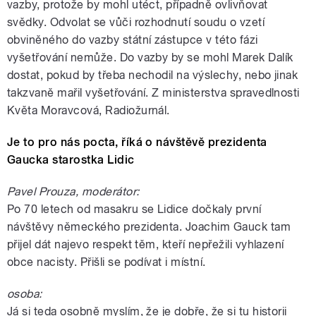
vazby, protože by mohl utéct, případně ovlivňovat
svědky. Odvolat se vůči rozhodnutí soudu o vzetí
obviněného do vazby státní zástupce v této fázi
vyšetřování nemůže. Do vazby by se mohl Marek Dalík
dostat, pokud by třeba nechodil na výslechy, nebo jinak
takzvaně mařil vyšetřování. Z ministerstva spravedlnosti
Květa Moravcová, Radiožurnál.
Je to pro nás pocta, říká o návštěvě prezidenta
Gaucka starostka Lidic
Pavel Prouza, moderátor:
Po 70 letech od masakru se Lidice dočkaly první
návštěvy německého prezidenta. Joachim Gauck tam
přijel dát najevo respekt těm, kteří nepřežili vyhlazení
obce nacisty. Přišli se podívat i místní.
osoba:
Já si teda osobně myslím, že je dobře, že si tu historii