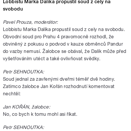
Lobbistu Marka Dalíka propustil soud z cely na
svobodu
Pavel Prouza, moderátor:
Lobbistu Marka Dalíka propustil soud z cely na svobodu.
Obvodní soud pro Prahu 4 pravomocně rozhodl, že
obviněný z pokusu o podvod v kauze obrněnců Pandur
do vazby nemusí. Žalobce se obával, že Dalík může před
vyšetřováním utéct a také ovlivňovat svědky.
Petr SEHNOUTKA:
Soud jednal za zavřenými dveřmi téměř dvě hodiny.
Zatímco žalobce Jan Kořán rozhodnutí komentovat
nechtěl:
Jan KOŘÁN, žalobce:
No, co bych k tomu mohl asi říkat.
Petr SEHNOUTKA: