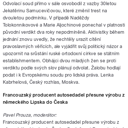
Odvolací soud přímo v sále osvobodil z vazby 30letou
Jekatěrinu Samucevičovou, které změnil trest na
dvouletou podmínku. V případě Naděždy
Tolokonnikovové a Marie Aljochinové ponechal v platnosti
původní verdikt dva roky nepodmíněně. Aktivistky během
jednání znovu uvedly, že nechtěly urazit cítění
pravoslavných věřících, ale vyjádřit svůj politický názor a
upozornit na srůstání ruské ortodoxní církve se státním
establishmentem. Obhájci dvou mladých žen se proti
verdiktu podle svých slov plánují odvolat. Žalobu hodlají
podat i k Evropskému soudu pro lidská práva. Lenka
Kabrhelová, Český rozhlas, Moskva.
Francouzský producent autosedadel přesune výrobu z
německého Lipska do Česka
Pavel Prouza, moderátor:
Francouzský producent autosedadel přesune výrobu z