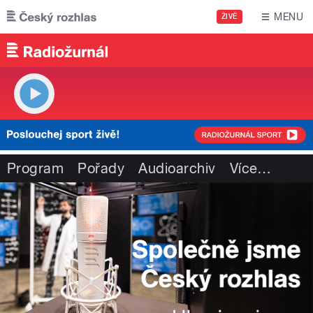
Přejít k hlavnímu obsahu
MENU
ŽIVĚ
Program
Pořady
Audioarchiv
Více
…