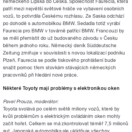
německého Lipska do Česka. Společnost Faurecia, která
patří mezi největší světové hráče ve vybavení osobních
vozů, to potvrdila Českému rozhlasu. Ze Saska odchází
po dohodě s automobilkou BMW. Sedadla totiž vyrábí
Faurecia pro BMW v továrně patřící BMW. Francouzi by
se měli přemístit do už budovaného závodu v Česku
během jednoho roku. Německý deník Süddeutsche
Zeitung zmiňuje v souvislosti s novou lokalizací podniku
Plzeň. Faurecia se podle tiskového prohlášení bude
snažit pomoc třem stovkám stávajících německých
pracovníků při hledání nové práce.
Některé Toyoty mají problémy s elektronikou oken
Pavel Prouza, moderátor:
Toyota svolává po celém světě miliony vozů, které by
kvůli problémům s elektrickým ovládáním oken mohly
začít hořet. Celkem se má zkontrolovat téměř 7,5 milionů
aut. Japonská automobilka ale uklidňuje všechny