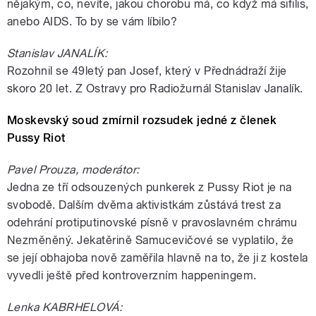
nějakým, co, nevíte, jakou chorobu má, co když má sifilis,
anebo AIDS. To by se vám líbilo?
Stanislav JANALÍK:
Rozohnil se 49letý pan Josef, který v Přednádraží žije
skoro 20 let. Z Ostravy pro Radiožurnál Stanislav Janalík.
Moskevský soud zmírnil rozsudek jedné z členek
Pussy Riot
Pavel Prouza, moderátor:
Jedna ze tří odsouzených punkerek z Pussy Riot je na
svobodě. Dalším dvěma aktivistkám zůstává trest za
odehrání protiputinovské písně v pravoslavném chrámu
Nezměněný. Jekatěrině Samucevičové se vyplatilo, že
se její obhajoba nově zaměřila hlavně na to, že ji z kostela
vyvedli ještě před kontroverzním happeningem.
Lenka KABRHELOVÁ: