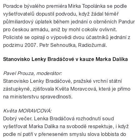
Poradce bývalého premiéra Mirka Topolánka se podle
vyšetřovatelů dopustil podvodu, když žádal téměř
půlmiliardový úplatek během jednání o obrněních Pandur
pro českou armádu, aniž by mohl cokoliv ovlivnit.
Policisté se opírají o výpovědi dvou účastníků jednání z
podzimu 2007. Petr Sehnoutka, Radiožurnál.
Stanovisko Lenky Bradáčové v kauze Marka Dalíka
Pavel Prouza, moderátor:
Stanovisko Lenky Bradáčové, pražské vrchní státní
zástupkyně, zjišťovala Květa Moravcová, která je přímo
na ministerstvu spravedlnosti.
Květa MORAVCOVÁ:
Dobrý večer. Lenka Bradáčová rozhodnutí soud
vyšetřovat Marka Dalíka na svobodě respektuje, i když
podle ní patří v přeneseném smyslu slova lobbista do