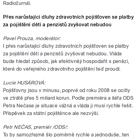
Radiožurnál.
Přes narůstající dluhy zdravotních pojišťoven se platby
za pojištění dětí a penzistů zvyšovat nebudou
Pavel Prouza, moderátor:
I přes narůstající dluhy zdravotních pojišťoven se platby
za pojištění dětí a penzistů zvyšovat nebudou. Vláda
bude hledat způsob, jak efektivněji hospodařit s penězi,
které do veřejného zdravotního pojištění teď proudí.
Lucie HUSÁROVÁ:
Pojišťovny jsou v minusu, poprvé od roku 2008 se ocitly
ve ztrátě přes 5 miliard korun. Podle premiéra a šéfa ODS
Petra Nečase je situace vážná a vláda ji musí rychle řešit.
Příspěvek za státní pojištěnce ale nezvýší.
Petr NEČAS, premiér /ODS/:
To by samozřejmě šlo poměrně rychle a jednoduše, ten