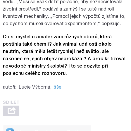
vědu. „Musí se však dělat pořádně, aby neznečišťovala
životní prostředí,“ dodává a zamýšlí se také nad rolí
kvantové mechaniky. „Pomocí jejích výpočtů zjistíme to,
co bychom museli ověřovat experimentem,“ popisuje.
Co si myslel o amaterizaci různých oborů, která
postihla také chemii? Jak vnímal události okolo
neutrin, která měla letět rychleji než světlo, ale
nakonec se jejich objev neprokázal? A proč kritizoval
novodobé ministry školství? I to se dozvíte při
poslechu celého rozhovoru.
autoři:
Lucie Výborná
,
šše