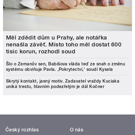
Měl zdědit dům u Prahy, ale notářka
nenašla závěť. Místo toho měl dostat 600
tisíc korun, rozhodl soud
Šlo o Zemanův sen, Babišova vláda teď ze snah o změnu
systému obviňuje Pavla. ‚Pokrytectví,‘ soudí Kysela
Skrytý kontakt, jasný motiv. Zadavatel vraždy Kuciaka
uniká trestu, hlavním podezřelým je dál Kočner
Český rozhlas
O nás