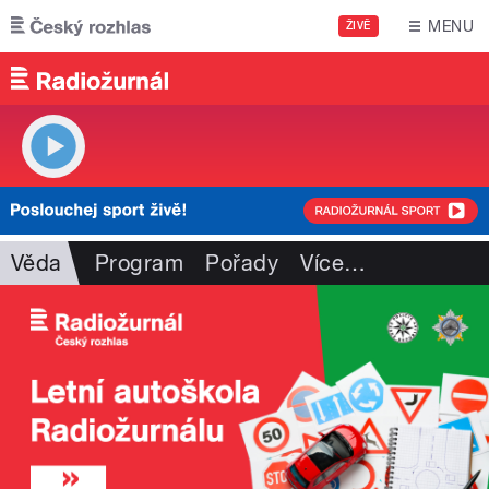
Přejít k hlavnímu obsahu
MENU
ŽIVĚ
Věda
Program
Pořady
Více
…