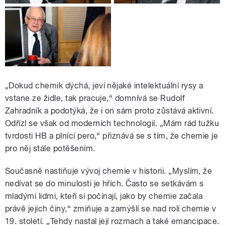
„Dokud chemik dýchá, jeví nějaké intelektuální rysy a
vstane ze židle, tak pracuje,“ domnívá se Rudolf
Zahradník a podotýká, že i on sám proto zůstává aktivní.
Odřízl se však od moderních technologií. „Mám rád tužku
tvrdosti HB a plnící pero,“ přiznává se s tím, že chemie je
pro něj stále potěšením.
Současně nastiňuje vývoj chemie v historii. „Myslím, že
nedívat se do minulosti je hřích. Často se setkávám s
mladými lidmi, kteří si počínají, jako by chemie začala
právě jejich činy,“ zmiňuje a zamýšlí se nad rolí chemie v
19. století. „Tehdy nastal její rozmach a také emancipace.