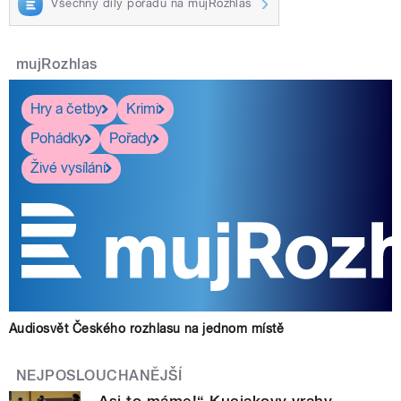
Všechny díly pořadu na mujRozhlas
mujRozhlas
Hry a četby
Krimi
Pohádky
Pořady
Živé vysílání
Audiosvět Českého rozhlasu na jednom místě
NEJPOSLOUCHANĚJŠÍ
„Asi to máme!“ Kuciakovy vrahy