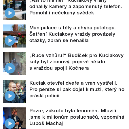
odhalily kamery a zapomenutý telefon.
Pomohl i nečekaný svědek
Manipulace s těly a chyba patologa.
Šetření Kuciakovy vraždy provázely
otázky, zbraň se nenašla
„Ruce vzhůru!“ Budíček pro Kuciakovy
katy byl zlomový, poprvé někdo
s vraždou spojil Kočnera
Kuciak otevřel dveře a vrah vystřelil.
Pro peníze si pak dojel k muži, který ho
práskl policii
Pozor, zákruta byla fenomén. Mluvili
jsme k milionům posluchačů, vzpomíná
Luboš Machaj