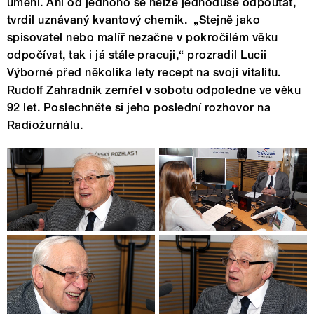
umění. Ani od jednoho se nelze jednoduše odpoutat,
tvrdil uznávaný kvantový chemik. „Stejně jako
spisovatel nebo malíř nezačne v pokročilém věku
odpočívat, tak i já stále pracuji,“ prozradil Lucii
Výborné před několika lety recept na svoji vitalitu.
Rudolf Zahradník zemřel v sobotu odpoledne ve věku
92 let. Poslechněte si jeho poslední rozhovor na
Radiožurnálu.