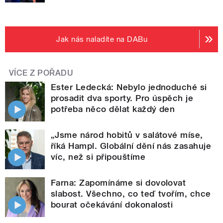
Jak nás naladíte na DABu
VÍCE Z POŘADU
Ester Ledecká: Nebylo jednoduché si
prosadit dva sporty. Pro úspěch je
potřeba něco dělat každý den
„Jsme národ hobitů v salátové míse,
říká Hampl. Globální dění nás zasahuje
víc, než si připouštíme
Farna: Zapomínáme si dovolovat
slabost. Všechno, co teď tvořím, chce
bourat očekávání dokonalosti