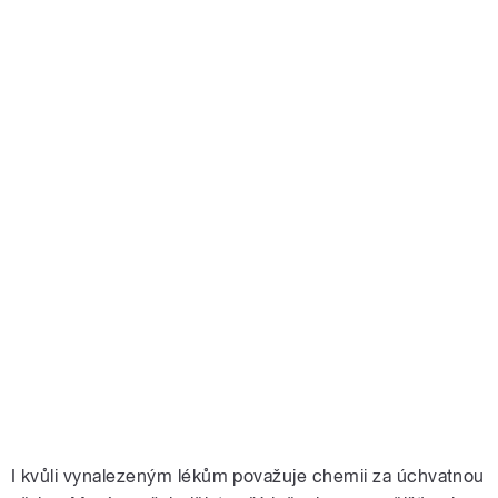
I kvůli vynalezeným lékům považuje chemii za úchvatnou