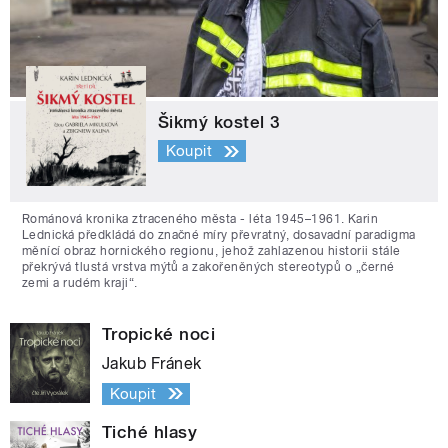
Šikmý kostel 3
Koupit
Románová kronika ztraceného města - léta 1945–1961. Karin
Lednická předkládá do značné míry převratný, dosavadní paradigma
měnící obraz hornického regionu, jehož zahlazenou historii stále
překrývá tlustá vrstva mýtů a zakořeněných stereotypů o „černé
zemi a rudém kraji“.
Tropické noci
Jakub Fránek
Koupit
Tiché hlasy