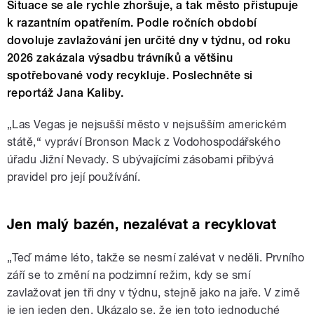
Situace se ale rychle zhoršuje, a tak město přistupuje
k razantním opatřením. Podle ročních období
dovoluje zavlažování jen určité dny v týdnu, od roku
2026 zakázala výsadbu trávníků a většinu
spotřebované vody recykluje. Poslechněte si
reportáž Jana Kaliby.
„Las Vegas je nejsušší město v nejsušším americkém
státě,“ vypráví Bronson Mack z Vodohospodářského
úřadu Jižní Nevady. S ubývajícími zásobami přibývá
pravidel pro její používání.
Jen malý bazén, nezalévat a recyklovat
„Teď máme léto, takže se nesmí zalévat v neděli. Prvního
září se to změní na podzimní režim, kdy se smí
zavlažovat jen tři dny v týdnu, stejně jako na jaře. V zimě
je jen jeden den. Ukázalo se, že jen toto jednoduché