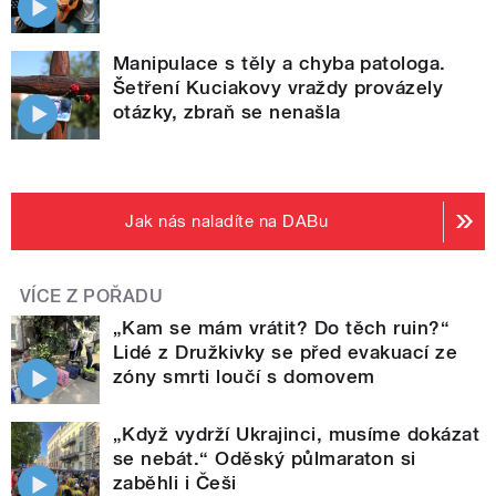
Manipulace s těly a chyba patologa.
Šetření Kuciakovy vraždy provázely
otázky, zbraň se nenašla
Jak nás naladíte na DABu
VÍCE Z POŘADU
„Kam se mám vrátit? Do těch ruin?“
Lidé z Družkivky se před evakuací ze
zóny smrti loučí s domovem
„Když vydrží Ukrajinci, musíme dokázat
se nebát.“ Oděský půlmaraton si
zaběhli i Češi