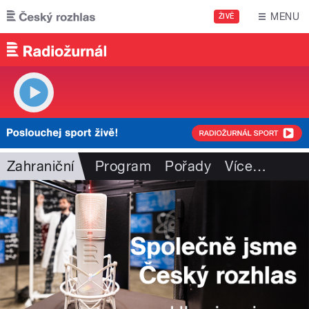
Přejít k hlavnímu obsahu
MENU
ŽIVĚ
Zahraniční
Program
Pořady
Více
…