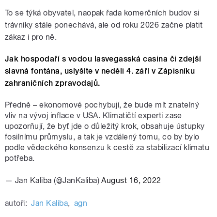
To se týká obyvatel, naopak řada komerčních budov si
trávníky stále ponechává, ale od roku 2026 začne platit
zákaz i pro ně.
Jak hospodaří s vodou lasvegasská casina či zdejší
slavná fontána, uslyšíte v neděli 4. září v Zápisníku
zahraničních zpravodajů.
Předně – ekonomové pochybují, že bude mít znatelný
vliv na vývoj inflace v USA. Klimatičtí experti zase
upozorňují, že byť jde o důležitý krok, obsahuje ústupky
fosilnímu průmyslu, a tak je vzdálený tomu, co by bylo
podle vědeckého konsenzu k cestě za stabilizací klimatu
potřeba.
— Jan Kaliba (@JanKaliba)
August 16, 2022
autoři:
Jan Kaliba
,
agn