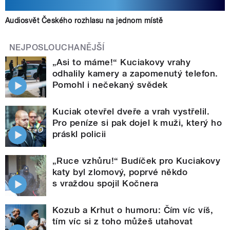
Audiosvět Českého rozhlasu na jednom místě
NEJPOSLOUCHANĚJŠÍ
„Asi to máme!“ Kuciakovy vrahy
odhalily kamery a zapomenutý telefon.
Pomohl i nečekaný svědek
Kuciak otevřel dveře a vrah vystřelil.
Pro peníze si pak dojel k muži, který ho
práskl policii
„Ruce vzhůru!“ Budíček pro Kuciakovy
katy byl zlomový, poprvé někdo
s vraždou spojil Kočnera
Kozub a Krhut o humoru: Čím víc víš,
tím víc si z toho můžeš utahovat