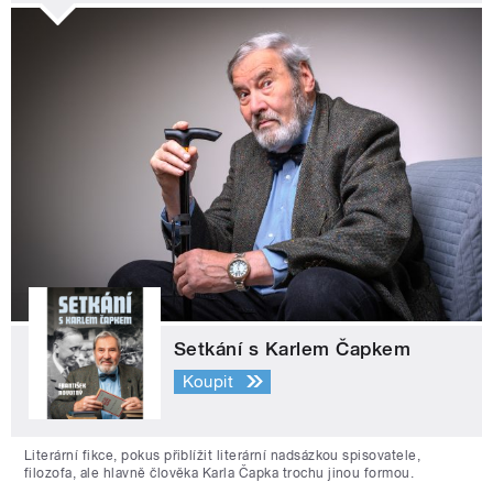
Setkání s Karlem Čapkem
Koupit
Literární fikce, pokus přiblížit literární nadsázkou spisovatele,
filozofa, ale hlavně člověka Karla Čapka trochu jinou formou.