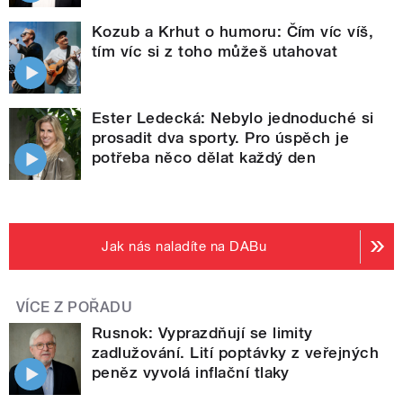
Kozub a Krhut o humoru: Čím víc víš,
tím víc si z toho můžeš utahovat
Ester Ledecká: Nebylo jednoduché si
prosadit dva sporty. Pro úspěch je
potřeba něco dělat každý den
Jak nás naladíte na DABu
VÍCE Z POŘADU
Rusnok: Vyprazdňují se limity
zadlužování. Lití poptávky z veřejných
peněz vyvolá inflační tlaky