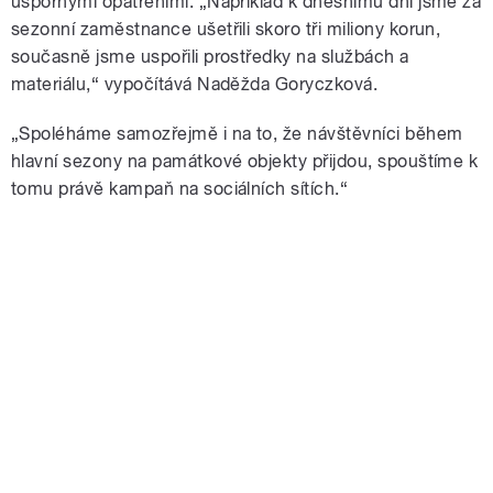
úspornými opatřeními. „Například k dnešnímu dni jsme za
sezonní zaměstnance ušetřili skoro tři miliony korun,
současně jsme uspořili prostředky na službách a
materiálu,“ vypočítává Naděžda Goryczková.
„Spoléháme samozřejmě i na to, že návštěvníci během
hlavní sezony na památkové objekty přijdou, spouštíme k
tomu právě kampaň na sociálních sítích.“