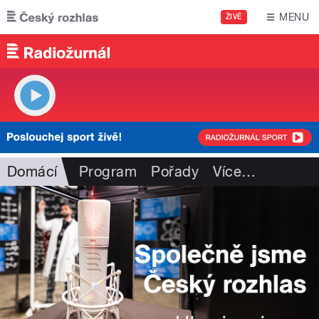
Přejít k hlavnímu obsahu
MENU
ŽIVĚ
Domácí
Program
Pořady
Více
…