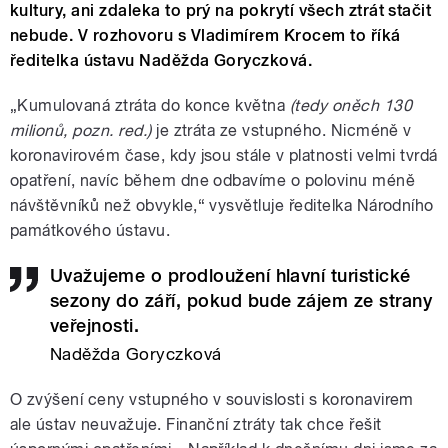
kultury, ani zdaleka to prý na pokrytí všech ztrát stačit
nebude. V rozhovoru s Vladimírem Krocem to říká
ředitelka ústavu Naděžda Goryczková.
„Kumulovaná ztráta do konce května
(tedy oněch 130
milionů, pozn. red.)
je ztráta ze vstupného. Nicméně v
koronavirovém čase, kdy jsou stále v platnosti velmi tvrdá
opatření, navíc během dne odbavíme o polovinu méně
návštěvníků než obvykle,“ vysvětluje ředitelka Národního
památkového ústavu.
Uvažujeme o prodloužení hlavní turistické
sezony do září, pokud bude zájem ze strany
veřejnosti.
Naděžda Goryczková
O zvýšení ceny vstupného v souvislosti s koronavirem
ale ústav neuvažuje. Finanční ztráty tak chce řešit