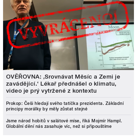
OVĚŘOVNA: ‚Srovnávat Měsíc a Zemi je
zavádějící.‘ Lékař přednášel o klimatu,
video je prý vytržené z kontextu
Prokop: Češi hledají svého tatíčka prezidenta. Základní
principy morálky by měly zůstat stejné
Jsme národ hobitů v salátové míse, říká Mojmír Hampl.
Globální dění nás zasahuje víc, než si připouštíme