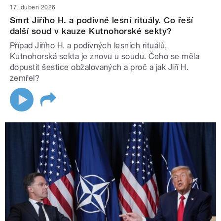
17. duben 2026
Smrt Jiřího H. a podivné lesní rituály. Co řeší
další soud v kauze Kutnohorské sekty?
Případ Jiřího H. a podivných lesních rituálů.
Kutnohorská sekta je znovu u soudu. Čeho se měla
dopustit šestice obžalovaných a proč a jak Jiří H.
zemřel?