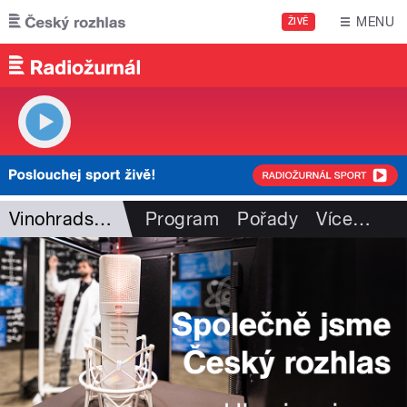
Přejít k hlavnímu obsahu
MENU
ŽIVĚ
Vinohradská 12
Program
Pořady
Více
…