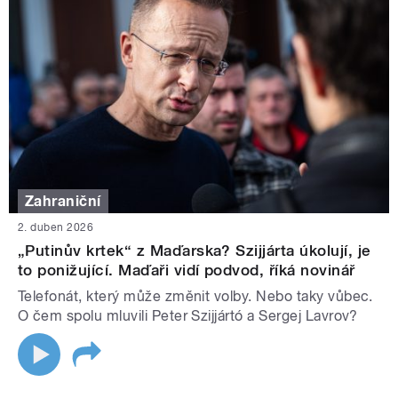
Zahraniční
2. duben 2026
„Putinův krtek“ z Maďarska? Szijjárta úkolují, je
to ponižující. Maďaři vidí podvod, říká novinář
Telefonát, který může změnit volby. Nebo taky vůbec.
O čem spolu mluvili Peter Szijjártó a Sergej Lavrov?
STRÁNKY