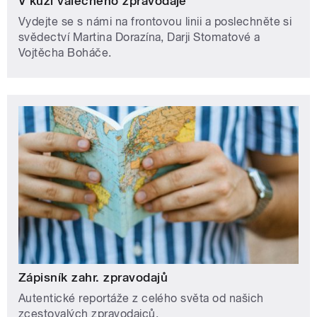
V kůži válečného zpravodaje
Vydejte se s námi na frontovou linii a poslechněte si
svědectví Martina Dorazína, Darji Stomatové a
Vojtěcha Boháče.
Zápisník zahr. zpravodajů
Autentické reportáže z celého světa od našich
zcestovalých zpravodajců.