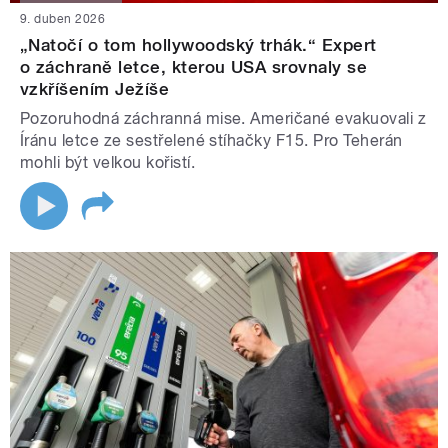
9. duben 2026
„Natočí o tom hollywoodský trhák.“ Expert
o záchraně letce, kterou USA srovnaly se
vzkříšením Ježíše
Pozoruhodná záchranná mise. Američané evakuovali z
Íránu letce ze sestřelené stíhačky F15. Pro Teherán
mohli být velkou kořistí.