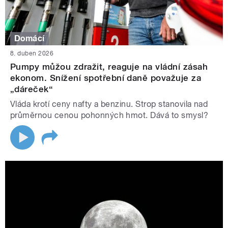
Domácí
8. duben 2026
Pumpy můžou zdražit, reaguje na vládní zásah
ekonom. Snížení spotřební daně považuje za
„dáreček“
Vláda krotí ceny nafty a benzinu. Strop stanovila nad
průměrnou cenou pohonných hmot. Dává to smysl?