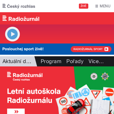
Přejít k hlavnímu obsahu
MENU
ŽIVĚ
Aktuální dění
Program
Pořady
Více
…