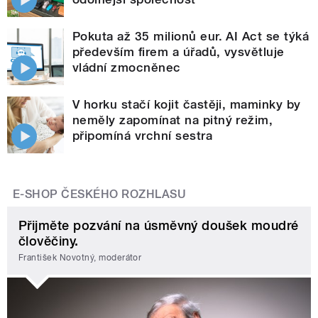
Pokuta až 35 milionů eur. AI Act se týká
především firem a úřadů, vysvětluje
vládní zmocněnec
V horku stačí kojit častěji, maminky by
neměly zapomínat na pitný režim,
připomíná vrchní sestra
E-SHOP ČESKÉHO ROZHLASU
Přijměte pozvání na úsměvný doušek moudré
člověčiny.
František Novotný, moderátor