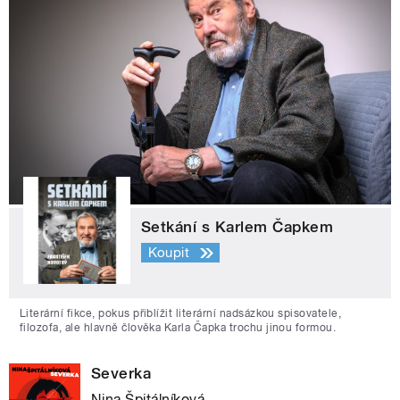
Setkání s Karlem Čapkem
Koupit
Literární fikce, pokus přiblížit literární nadsázkou spisovatele,
filozofa, ale hlavně člověka Karla Čapka trochu jinou formou.
Severka
Nina Špitálníková