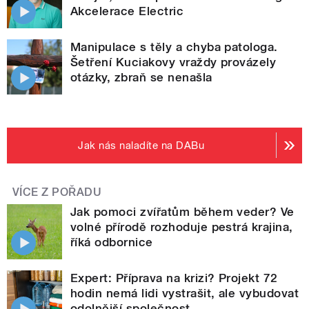
Akcelerace Electric
Manipulace s těly a chyba patologa.
Šetření Kuciakovy vraždy provázely
otázky, zbraň se nenašla
Jak nás naladíte na DABu
VÍCE Z POŘADU
Jak pomoci zvířatům během veder? Ve
volné přírodě rozhoduje pestrá krajina,
říká odbornice
Expert: Příprava na krizi? Projekt 72
hodin nemá lidi vystrašit, ale vybudovat
odolnější společnost