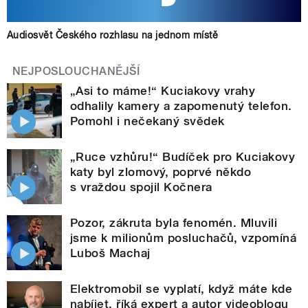
Audiosvět Českého rozhlasu na jednom místě
NEJPOSLOUCHANĚJŠÍ
„Asi to máme!“ Kuciakovy vrahy
odhalily kamery a zapomenutý telefon.
Pomohl i nečekaný svědek
„Ruce vzhůru!“ Budíček pro Kuciakovy
katy byl zlomový, poprvé někdo
s vraždou spojil Kočnera
Pozor, zákruta byla fenomén. Mluvili
jsme k milionům posluchačů, vzpomíná
Luboš Machaj
Elektromobil se vyplatí, když máte kde
nabíjet, říká expert a autor videoblogu