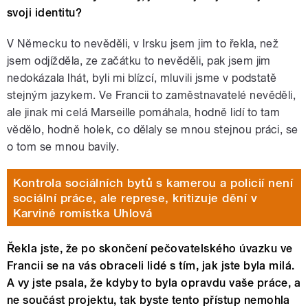
svoji identitu?
V Německu to nevěděli, v Irsku jsem jim to řekla, než
jsem odjížděla, ze začátku to nevěděli, pak jsem jim
nedokázala lhát, byli mi blízcí, mluvili jsme v podstatě
stejným jazykem. Ve Francii to zaměstnavatelé nevěděli,
ale jinak mi celá Marseille pomáhala, hodně lidí to tam
vědělo, hodně holek, co dělaly se mnou stejnou práci, se
o tom se mnou bavily.
Kontrola sociálních bytů s kamerou a policií není
sociální práce, ale represe, kritizuje dění v
Karviné romistka Uhlová
Řekla jste, že po skončení pečovatelského úvazku ve
Francii se na vás obraceli lidé s tím, jak jste byla milá.
A vy jste psala, že kdyby to byla opravdu vaše práce, a
ne součást projektu, tak byste tento přístup nemohla