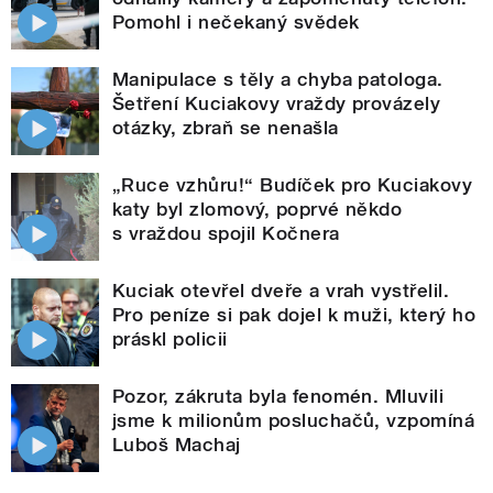
Pomohl i nečekaný svědek
Manipulace s těly a chyba patologa.
Šetření Kuciakovy vraždy provázely
otázky, zbraň se nenašla
„Ruce vzhůru!“ Budíček pro Kuciakovy
katy byl zlomový, poprvé někdo
s vraždou spojil Kočnera
Kuciak otevřel dveře a vrah vystřelil.
Pro peníze si pak dojel k muži, který ho
práskl policii
Pozor, zákruta byla fenomén. Mluvili
jsme k milionům posluchačů, vzpomíná
Luboš Machaj