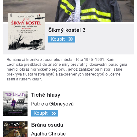
Šikmý kostel 3
Koupit
Románová kronika ztraceného města - léta 1945–1961. Karin
Lednická předkládá do značné míry převratný, dosavadní paradigma
měnící obraz hornického regionu, jehož zahlazenou historii stále
překrývá tlustá vrstva mýtů a zakořeněných stereotypů o „černé
zemi a rudém kraji“.
Tiché hlasy
Patricia Gibneyová
Koupit
Brána osudu
Agatha Christie