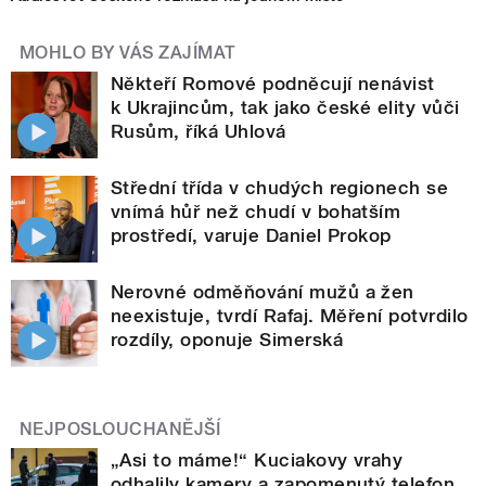
MOHLO BY VÁS ZAJÍMAT
Někteří Romové podněcují nenávist
k Ukrajincům, tak jako české elity vůči
Rusům, říká Uhlová
Střední třída v chudých regionech se
vnímá hůř než chudí v bohatším
prostředí, varuje Daniel Prokop
Nerovné odměňování mužů a žen
neexistuje, tvrdí Rafaj. Měření potvrdilo
rozdíly, oponuje Simerská
NEJPOSLOUCHANĚJŠÍ
„Asi to máme!“ Kuciakovy vrahy
odhalily kamery a zapomenutý telefon.