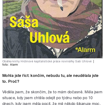
Obálka knihy Hrdinové kapitalistické práce novinářky Saši Uhlové
|
foto:
Alarm
Mohla jste říct: končím, nebudu tu, ale neudělala jste
to. Proč?
Věděla jsem, že skončím, že to mám dočasně. Měla jsem
situace, kdy jsem chtěla odejít po týdnu nebo po 10
dnech, kdy jsem měla pocit, že mě někdo šikanuje moc.