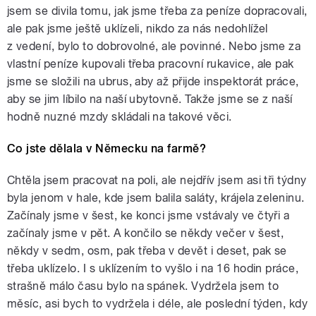
jsem se divila tomu, jak jsme třeba za peníze dopracovali,
ale pak jsme ještě uklízeli, nikdo za nás nedohlížel
z vedení, bylo to dobrovolné, ale povinné. Nebo jsme za
vlastní peníze kupovali třeba pracovní rukavice, ale pak
jsme se složili na ubrus, aby až přijde inspektorát práce,
aby se jim líbilo na naší ubytovně. Takže jsme se z naší
hodně nuzné mzdy skládali na takové věci.
Co jste dělala v Německu na farmě?
Chtěla jsem pracovat na poli, ale nejdřív jsem asi tři týdny
byla jenom v hale, kde jsem balila saláty, krájela zeleninu.
Začínaly jsme v šest, ke konci jsme vstávaly ve čtyři a
začínaly jsme v pět. A končilo se někdy večer v šest,
někdy v sedm, osm, pak třeba v devět i deset, pak se
třeba uklízelo. I s uklízením to vyšlo i na 16 hodin práce,
strašně málo času bylo na spánek. Vydržela jsem to
měsíc, asi bych to vydržela i déle, ale poslední týden, kdy