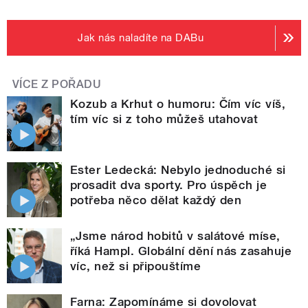
Jak nás naladíte na DABu
VÍCE Z POŘADU
Kozub a Krhut o humoru: Čím víc víš,
tím víc si z toho můžeš utahovat
Ester Ledecká: Nebylo jednoduché si
prosadit dva sporty. Pro úspěch je
potřeba něco dělat každý den
„Jsme národ hobitů v salátové míse,
říká Hampl. Globální dění nás zasahuje
víc, než si připouštíme
Farna: Zapomínáme si dovolovat