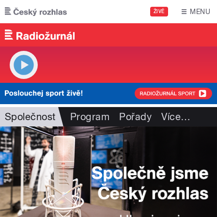
Přejít k hlavnímu obsahu
MENU
ŽIVĚ
Společnost
Program
Pořady
Více
…