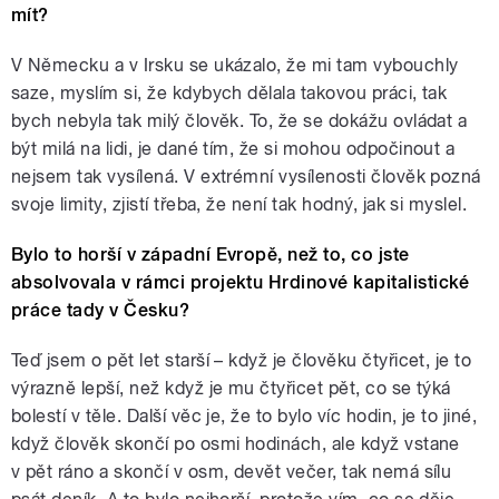
mít?
V Německu a v Irsku se ukázalo, že mi tam vybouchly
saze, myslím si, že kdybych dělala takovou práci, tak
bych nebyla tak milý člověk. To, že se dokážu ovládat a
být milá na lidi, je dané tím, že si mohou odpočinout a
nejsem tak vysílená. V extrémní vysílenosti člověk pozná
svoje limity, zjistí třeba, že není tak hodný, jak si myslel.
Bylo to horší v západní Evropě, než to, co jste
absolvovala v rámci projektu Hrdinové kapitalistické
práce tady v Česku?
Teď jsem o pět let starší – když je člověku čtyřicet, je to
výrazně lepší, než když je mu čtyřicet pět, co se týká
bolestí v těle. Další věc je, že to bylo víc hodin, je to jiné,
když člověk skončí po osmi hodinách, ale když vstane
v pět ráno a skončí v osm, devět večer, tak nemá sílu