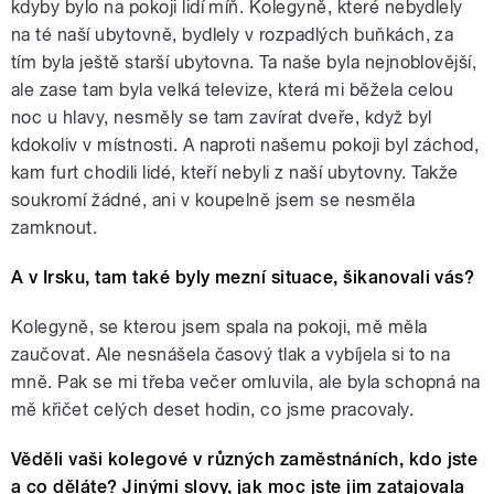
kdyby bylo na pokoji lidí míň. Kolegyně, které nebydlely
na té naší ubytovně, bydlely v rozpadlých buňkách, za
tím byla ještě starší ubytovna. Ta naše byla nejnoblovější,
ale zase tam byla velká televize, která mi běžela celou
noc u hlavy, nesměly se tam zavírat dveře, když byl
kdokoliv v místnosti. A naproti našemu pokoji byl záchod,
kam furt chodili lidé, kteří nebyli z naší ubytovny. Takže
soukromí žádné, ani v koupelně jsem se nesměla
zamknout.
A v Irsku, tam také byly mezní situace, šikanovali vás?
Kolegyně, se kterou jsem spala na pokoji, mě měla
zaučovat. Ale nesnášela časový tlak a vybíjela si to na
mně. Pak se mi třeba večer omluvila, ale byla schopná na
mě křičet celých deset hodin, co jsme pracovaly.
Věděli vaši kolegové v různých zaměstnáních, kdo jste
a co děláte? Jinými slovy, jak moc jste jim zatajovala