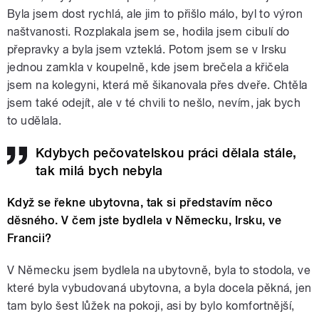
Byla jsem dost rychlá, ale jim to přišlo málo, byl to výron
naštvanosti. Rozplakala jsem se, hodila jsem cibulí do
přepravky a byla jsem vzteklá. Potom jsem se v Irsku
jednou zamkla v koupelně, kde jsem brečela a křičela
jsem na kolegyni, která mě šikanovala přes dveře. Chtěla
jsem také odejít, ale v té chvili to nešlo, nevím, jak bych
to udělala.
Kdybych pečovatelskou práci dělala stále,
tak milá bych nebyla
Když se řekne ubytovna, tak si představím něco
děsného. V čem jste bydlela v Německu, Irsku, ve
Francii?
V Německu jsem bydlela na ubytovně, byla to stodola, ve
které byla vybudovaná ubytovna, a byla docela pěkná, jen
tam bylo šest lůžek na pokoji, asi by bylo komfortnější,