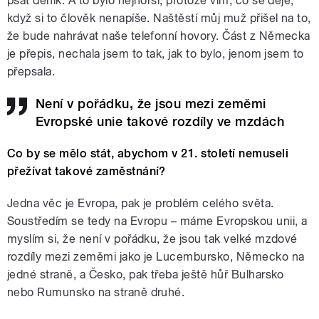
psát deník. A to bylo nejhorší, protože vím, co se děje,
když si to člověk nenapíše. Naštěstí můj muž přišel na to,
že bude nahrávat naše telefonní hovory. Část z Německa
je přepis, nechala jsem to tak, jak to bylo, jenom jsem to
přepsala.
Není v pořádku, že jsou mezi zeměmi
Evropské unie takové rozdíly ve mzdách
Co by se mělo stát, abychom v 21. století nemuseli
přežívat takové zaměstnání?
Jedna věc je Evropa, pak je problém celého světa.
Soustředím se tedy na Evropu – máme Evropskou unii, a
myslím si, že není v pořádku, že jsou tak velké mzdové
rozdíly mezi zeměmi jako je Lucembursko, Německo na
jedné straně, a Česko, pak třeba ještě hůř Bulharsko
nebo Rumunsko na straně druhé.