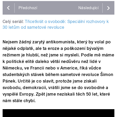
Předchozí
Následující
Celý seriál:
Třicetkrát o svobodě: Speciální rozhovory k
30 letům od sametové revoluce
Nejsem žádný zarytý antikomunista, který by volal po
nějaké odplatě, ale ta eroze a poškození bývalým
režimem je hlubší, než jsme si mysleli. Podle mě máme
k politické elitě daleko větší nedůvěru než lidé v
Německu, ve Francii nebo v Americe, říká vůdce
studentských stávek během sametové revoluce Šimon
Pánek. Určitě je co slavit, protože jsme získali
svobodu, demokracii, vrátili jsme se do svobodné a
vyspělé Evropy. Zpět jsme nezískali těch 50 let, které
nám stále chybí.