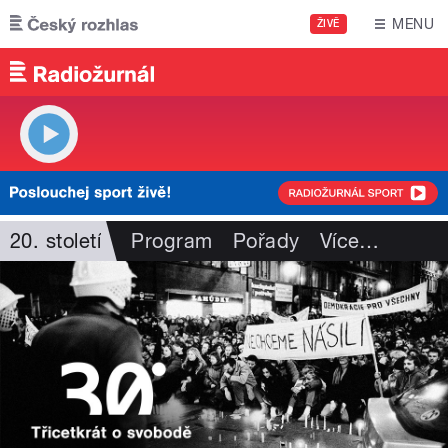
Přejít k hlavnímu obsahu
MENU
ŽIVĚ
20. století
Program
Pořady
Více
…