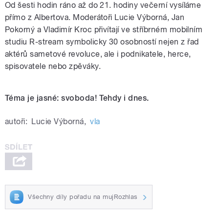
Od šesti hodin ráno až do 21. hodiny večerní vysíláme
přímo z Albertova. Moderátoři Lucie Výborná, Jan
Pokorný a Vladimír Kroc přivítají ve stříbrném mobilním
studiu R-stream symbolicky 30 osobností nejen z řad
aktérů sametové revoluce, ale i podnikatele, herce,
spisovatele nebo zpěváky.
Téma je jasné: svoboda! Tehdy i dnes.
autoři:
Lucie Výborná
,
vla
Všechny díly pořadu na mujRozhlas