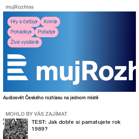
mujRozhlas
Hry a četby
Krimi
Pohádky
Pořady
Živé vysílání
Audiosvět Českého rozhlasu na jednom místě
MOHLO BY VÁS ZAJÍMAT
TEST: Jak dobře si pamatujete rok
1989?