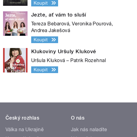
Koupit
Jezte, ať vám to sluší
Tereza Bebarová, Veronika Pourová,
Andrea Jakešová
Koupit
Klukoviny Uršuly Klukové
Uršula Kluková – Patrik Rozehnal
Koupit
Český rozhlas
O nás
Válka na Ukrajině
Jak nás naladíte