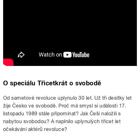
Šimon Pánek: Nebáli jsme se ani tak
sovětské armády, ale spíše lidových
milicí a Komunistické strany
O speciálu Třicetkrát o svobodě
Od sametové revoluce uplynulo 30 let. Už tři desítky let
žije Česko ve svobodě. Proč má smysl si události 17.
listopadu 1989 stále připomínat? Jak Češi naložili s
nabytou svobodou? A naplnilo uplynulých třicet let
očekávání aktérů revoluce?