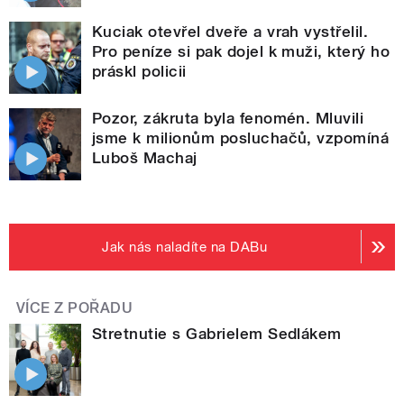
Kuciak otevřel dveře a vrah vystřelil.
Pro peníze si pak dojel k muži, který ho
práskl policii
Pozor, zákruta byla fenomén. Mluvili
jsme k milionům posluchačů, vzpomíná
Luboš Machaj
Jak nás naladíte na DABu
VÍCE Z POŘADU
Stretnutie s Gabrielem Sedlákem