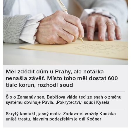
Měl zdědit dům u Prahy, ale notářka
nenašla závěť. Místo toho měl dostat 600
tisíc korun, rozhodl soud
Šlo o Zemanův sen, Babišova vláda teď ze snah o změnu
systému obviňuje Pavla. ‚Pokrytectví,‘ soudí Kysela
Skrytý kontakt, jasný motiv. Zadavatel vraždy Kuciaka
uniká trestu, hlavním podezřelým je dál Kočner