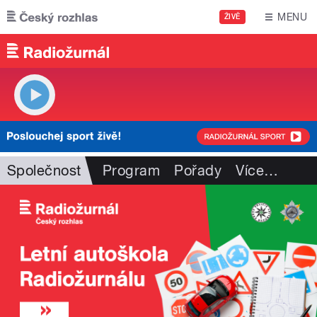
Přejít k hlavnímu obsahu
MENU
ŽIVĚ
Společnost
Program
Pořady
Více
…