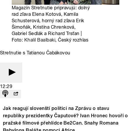
Magazín Stretnutie pripravujú: dolný
rad zľava Elena Kotová, Kamila
Schusterová, horný rad zľava Erik
Šimoňák, Kristína Chrenková,
Gabriel Sedlák a Richard Trsťan |
Foto:
Khalil Baalbaki
, Český rozhlas
Stretnutie s Tatianou Čabákovou
12:29
Jak reagují slovenští politici na Zprávu o stavu
republiky prezidentky Čaputové? Ivan Hronec hovoří o
pražské filmové přehlídce Be2Can. Snahy Romana
Babylona Baláže pomoci Africe.