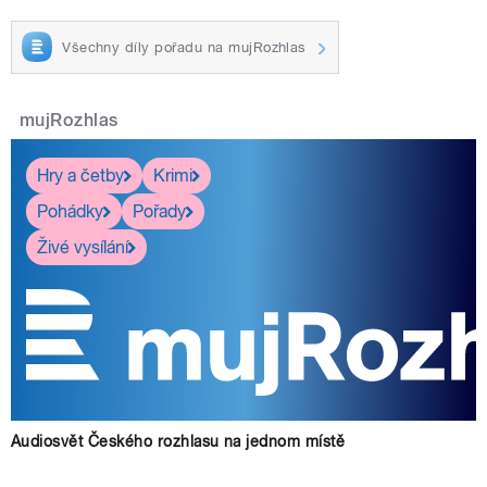
Všechny díly pořadu na mujRozhlas
mujRozhlas
Hry a četby
Krimi
Pohádky
Pořady
Živé vysílání
Audiosvět Českého rozhlasu na jednom místě