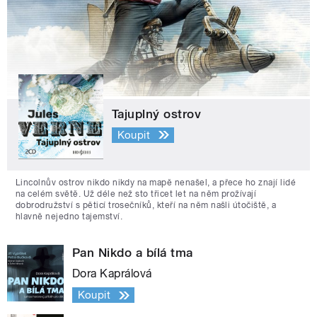
Tajuplný ostrov
Koupit
Lincolnův ostrov nikdo nikdy na mapě nenašel, a přece ho znají lidé
na celém světě. Už déle než sto třicet let na něm prožívají
dobrodružství s pěticí trosečníků, kteří na něm našli útočiště, a
hlavně nejedno tajemství.
Pan Nikdo a bílá tma
Dora Kaprálová
Koupit