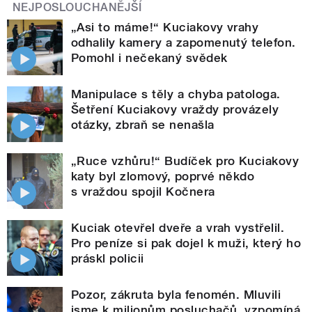
NEJPOSLOUCHANĚJŠÍ
„Asi to máme!“ Kuciakovy vrahy
odhalily kamery a zapomenutý telefon.
Pomohl i nečekaný svědek
Manipulace s těly a chyba patologa.
Šetření Kuciakovy vraždy provázely
otázky, zbraň se nenašla
„Ruce vzhůru!“ Budíček pro Kuciakovy
katy byl zlomový, poprvé někdo
s vraždou spojil Kočnera
Kuciak otevřel dveře a vrah vystřelil.
Pro peníze si pak dojel k muži, který ho
práskl policii
Pozor, zákruta byla fenomén. Mluvili
jsme k milionům posluchačů, vzpomíná