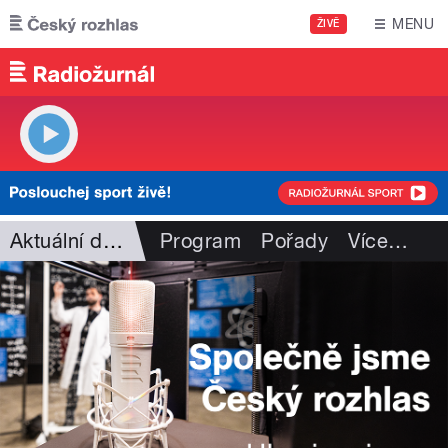
Přejít k hlavnímu obsahu
MENU
ŽIVĚ
Aktuální dění
Program
Pořady
Více
…