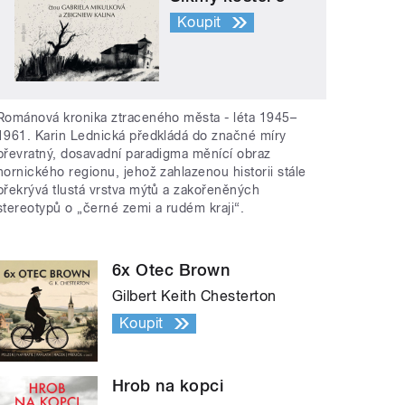
Koupit
Románová kronika ztraceného města - léta 1945–
1961. Karin Lednická předkládá do značné míry
převratný, dosavadní paradigma měnící obraz
hornického regionu, jehož zahlazenou historii stále
překrývá tlustá vrstva mýtů a zakořeněných
stereotypů o „černé zemi a rudém kraji“.
6x Otec Brown
Gilbert Keith Chesterton
Koupit
Hrob na kopci