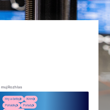
mujRozhlas
Hry a četby
Krimi
Pohádky
Pořady