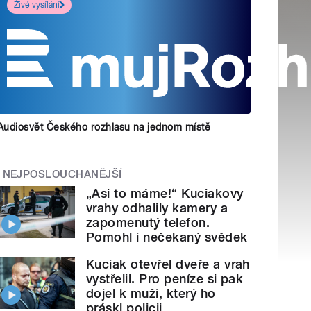
Živé vysílání
Audiosvět Českého rozhlasu na jednom místě
NEJPOSLOUCHANĚJŠÍ
„Asi to máme!“ Kuciakovy
vrahy odhalily kamery a
zapomenutý telefon.
Pomohl i nečekaný svědek
Kuciak otevřel dveře a vrah
vystřelil. Pro peníze si pak
dojel k muži, který ho
práskl policii