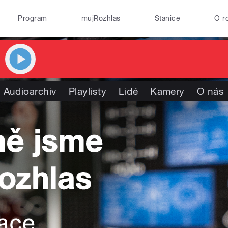
Program
mujRozhlas
Stanice
O r
Audioarchiv
Playlisty
Lidé
Kamery
O nás