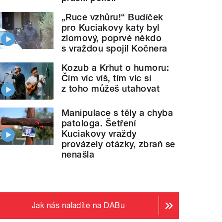
„Ruce vzhůru!“ Budíček
pro Kuciakovy katy byl
zlomový, poprvé někdo
s vraždou spojil Kočnera
Kozub a Krhut o humoru:
Čím víc víš, tím víc si
z toho můžeš utahovat
Manipulace s těly a chyba
patologa. Šetření
Kuciakovy vraždy
provázely otázky, zbraň se
nenašla
Jak nás naladíte na DABu