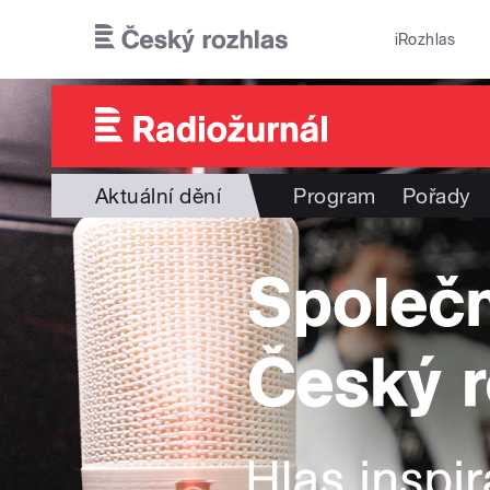
Přejít k hlavnímu obsahu
iRozhlas
Aktuální dění
Program
Pořady