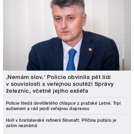
‚Nemám slov.‘ Policie obvinila pět lidí
v souvislosti s veřejnou soutěží Správy
železnic, včetně jejího exšéfa
Policie hledá devítiletého chlapce z pražské Letné. Trpí
autismem a rád jezdí veřejnou dopravou
Hoří v bratislavské rafinérii Slovnaft. Příčina požáru je
zatím neznámá