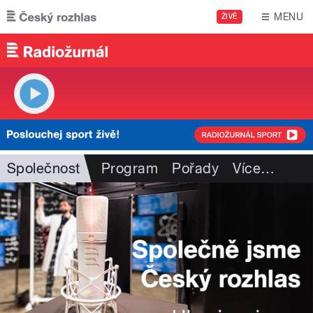
Přejít k hlavnímu obsahu
MENU
ŽIVĚ
Společnost
Program
Pořady
Více
…