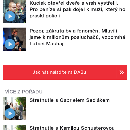
Kuciak otevřel dveře a vrah vystřelil.
Pro peníze si pak dojel k muži, který ho
práskl policii
Pozor, zákruta byla fenomén. Mluvili
jsme k milionům posluchačů, vzpomíná
Luboš Machaj
Jak nás naladíte na DABu
VÍCE Z POŘADU
Stretnutie s Gabrielem Sedlákem
Stretnutie s Kamilou Schusterovou